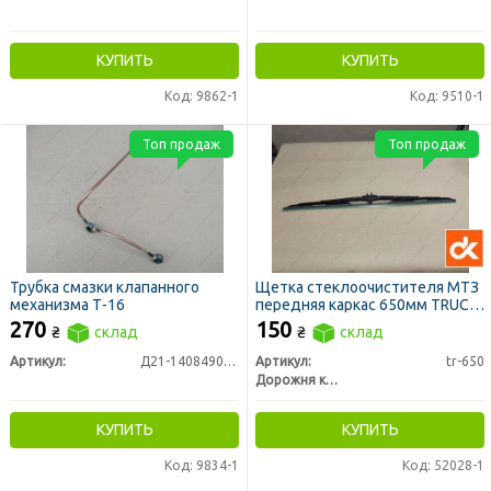
КУПИТЬ
КУПИТЬ
Код: 9862-1
Код: 9510-1
Топ продаж
Топ продаж
Трубка смазки клапанного
Щетка стеклоочистителя МТЗ
механизма Т-16
передняя каркас 650мм TRUCK
(ДК)
270
150
₴
склад
₴
склад
Артикул:
Д21-1408490А2
Артикул:
tr-650
Дорожня карта
КУПИТЬ
КУПИТЬ
Код: 9834-1
Код: 52028-1