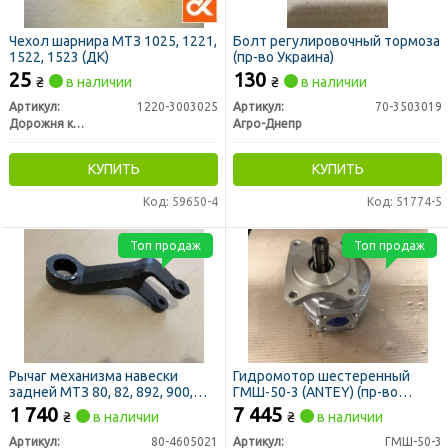
Чехол шарнира МТЗ 1025, 1221,
Болт регулировочный тормоза
1522, 1523 (ДК)
(пр-во Украина)
25
130
₴
в наличии
₴
в наличии
Артикул:
1220-3003025
Артикул:
70-3503019
Дорожня карта
Агро-Днепр
КУПИТЬ
КУПИТЬ
Код: 59650-4
Код: 51774-5
Топ продаж
Топ продаж
Рычаг механизма навески
Гидромотор шестеренный
задней МТЗ 80, 82, 892, 900,
ГМШ-50-3 (ANTEY) (пр-во
950, 1005, 1025 (левый)
Гидросила)
1 740
7 445
₴
в наличии
₴
в наличии
усиленный (пр-во РЗТ г.Ромны)
Артикул:
80-4605021
Артикул:
ГМШ-50-3