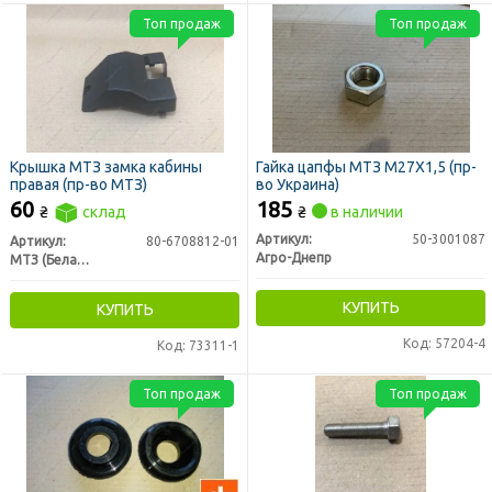
Топ продаж
Топ продаж
Крышка МТЗ замка кабины
Гайка цапфы МТЗ М27X1,5 (пр-
правая (пр-во МТЗ)
во Украина)
60
185
₴
склад
₴
в наличии
Артикул:
50-3001087
Артикул:
80-6708812-01
Агро-Днепр
МТЗ (Беларусь)
КУПИТЬ
КУПИТЬ
Код: 57204-4
Код: 73311-1
Топ продаж
Топ продаж