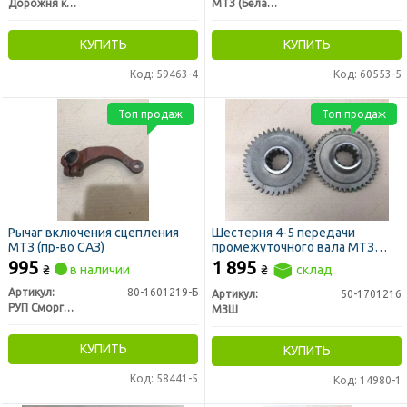
Дорожня карта
МТЗ (Беларусь)
КУПИТЬ
КУПИТЬ
Код: 59463-4
Код: 60553-5
Топ продаж
Топ продаж
Рычаг включения сцепления
Шестерня 4-5 передачи
МТЗ (пр-во САЗ)
промежуточного вала МТЗ
z=40 (МЗШ)
995
1 895
₴
в наличии
₴
склад
Артикул:
80-1601219-Б
Артикул:
50-1701216
РУП Сморгонский агрегатный завод г. Сморгонь РБ
МЗШ
КУПИТЬ
КУПИТЬ
Код: 58441-5
Код: 14980-1