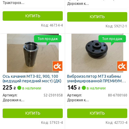
Тракторозапчасть г. Ромны
Дорожня карта
КУПИТЬ
КУПИТЬ
Код: 46734-4
Код: 59212-1
Топ продаж
Топ продаж
Ось качания МТЗ-82, 900, 100
Виброизолятор МТЗ кабины
(ведущий передний мост) (ДК)
унифицированной ПРЕМИУМ
(подушка) (ДК)
225
145
₴
в наличии
₴
в наличии
Артикул:
52-2301058
Артикул:
80-6700160
Дорожня карта
Дорожня карта
КУПИТЬ
КУПИТЬ
Код: 57923-4
Код: 42733-4