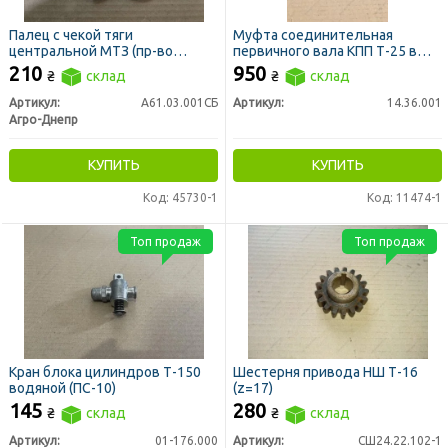
Палец с чекой тяги
Муфта соединительная
центральной МТЗ (пр-во
первичного вала КПП Т-25 в
Украина)
сборе
210
950
₴
склад
₴
склад
Артикул:
А61.03.001СБ
Артикул:
14.36.001
Агро-Днепр
КУПИТЬ
КУПИТЬ
Код: 45730-1
Код: 11474-1
Топ продаж
Топ продаж
Кран блока цилиндров Т-150
Шестерня привода НШ Т-16
водяной (ПС-10)
(z=17)
145
280
₴
склад
₴
склад
Артикул:
01-176.000
Артикул:
СШ24.22.102-1