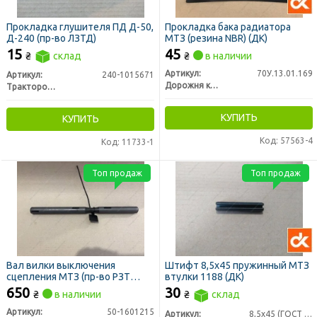
Прокладка глушителя ПД Д-50,
Прокладка бака радиатора
Д-240 (пр-во ЛЗТД)
МТЗ (резина NBR) (ДК)
15
45
₴
склад
₴
в наличии
Артикул:
70У.13.01.169
Артикул:
240-1015671
Дорожня карта
Трактородеталь г. Лозовая
КУПИТЬ
КУПИТЬ
Код: 57563-4
Код: 11733-1
Топ продаж
Топ продаж
Вал вилки выключения
Штифт 8,5х45 пружинный МТЗ
сцепления МТЗ (пр-во РЗТ
втулки 1188 (ДК)
г.Ромны)
650
30
₴
в наличии
₴
склад
Артикул:
50-1601215
Артикул:
8,5х45 (ГОСТ 14229-7