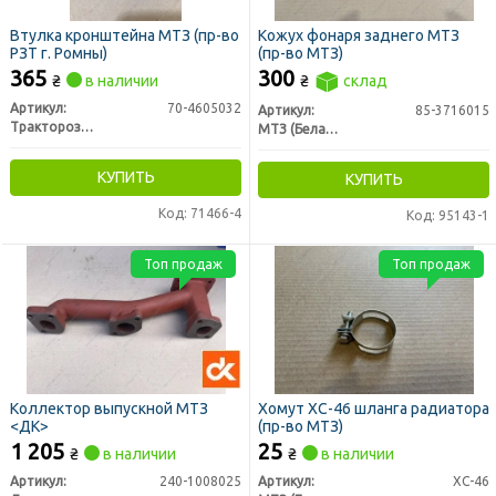
Втулка кронштейна МТЗ (пр-во
Кожух фонаря заднего МТЗ
РЗТ г. Ромны)
(пр-во МТЗ)
365
300
₴
в наличии
₴
склад
Артикул:
70-4605032
Артикул:
85-3716015
Тракторозапчасть г. Ромны
МТЗ (Беларусь)
КУПИТЬ
КУПИТЬ
Код: 71466-4
Код: 95143-1
Топ продаж
Топ продаж
Коллектор выпускной МТЗ
Хомут ХС-46 шланга радиатора
<ДК>
(пр-во МТЗ)
1 205
25
₴
в наличии
₴
в наличии
Артикул:
240-1008025
Артикул:
ХС-46