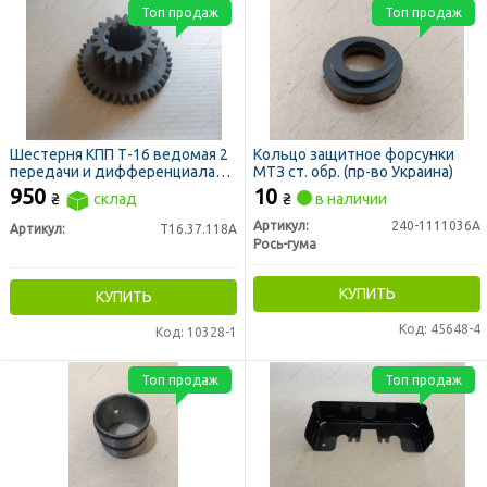
Топ продаж
Топ продаж
Шестерня КПП Т-16 ведомая 2
Кольцо защитное форсунки
передачи и дифференциала
МТЗ ст. обр. (пр-во Украина)
(z=40/19)
950
10
₴
склад
₴
в наличии
Артикул:
240-1111036А
Артикул:
Т16.37.118А
Рось-гума
КУПИТЬ
КУПИТЬ
Код: 45648-4
Код: 10328-1
Топ продаж
Топ продаж