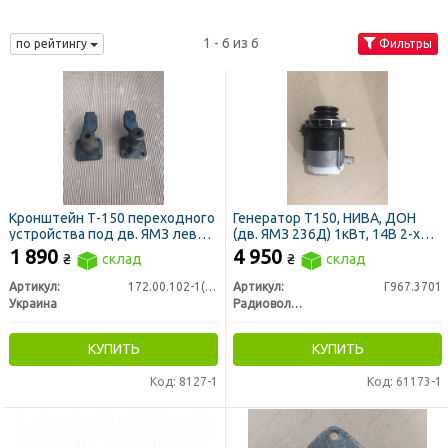
1 - 6 из 6
по рейтингу
Фильтры
Кронштейн Т-150 переходного
Генератор Т150, НИВА, ДОН
устройства под дв. ЯМЗ левый
(дв. ЯМЗ 236Д) 1кВт, 14В 2-х
+ правый
ручейковый (пр-во
1 890
4 950
₴
склад
₴
склад
Радиоволна)
Артикул:
172.00.102-1(Л+П)
Артикул:
Г967.3701
Украина
Радиоволна ГРУПП, г. Гродно
КУПИТЬ
КУПИТЬ
Код: 8127-1
Код: 61173-1