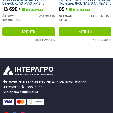
БелАЗ, КрАЗ, МАЗ, ЯМЗ
Полесье, ЛАЗ, ПАЗ, ЗИЛ, ЛиАЗ,
редукторный (пр-во Юбана)
МАЗ, ГАЗ 66-1308019 (пр-во
13 690
85
₴
в наличии
₴
в наличии
S.I.L.A. AC)
Артикул:
243708366
Артикул:
11х10-1400 (SPA1400)
Jubana, Литва
S.I.L.A.
КУПИТЬ
КУПИТЬ
Код: 109458-5
Код: 99085-5
Интернет-магазин запчастей для сельхозтехники
ИнтерАгро © 1999-2022
Все права защищены