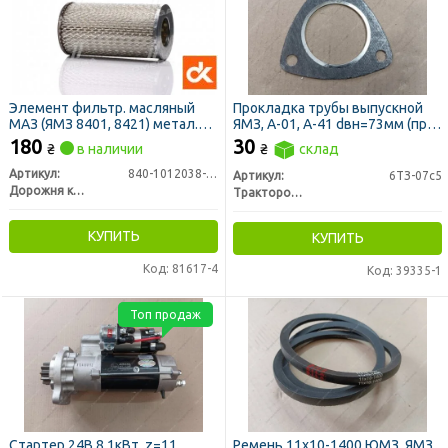
Элемент фильтр. масляный
Прокладка трубы выпускной
МАЗ (ЯМЗ 8401, 8421) метал.
ЯМЗ, А-01, А-41 dвн=73мм (пр-
глухой <ДК>
во ЛЗТД)
180
30
₴
в наличии
₴
склад
Артикул:
840-1012038-12
Артикул:
6ТЗ-07с5
Дорожня карта
Трактородеталь г. Лозовая
КУПИТЬ
КУПИТЬ
Код: 81617-4
Код: 39335-1
Топ продаж
Стартер 24В 8,1кВт, z=11
Ремень 11х10-1400 ЮМЗ, ЯМЗ,