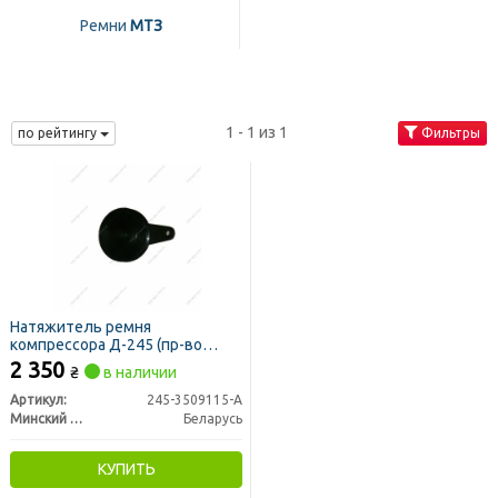
Ремни
МТЗ
1 - 1 из 1
по рейтингу
Фильтры
Натяжитель ремня
компрессора Д-245 (пр-во
ММЗ)
2 350
₴
в наличии
Артикул:
245-3509115-А
Минский Моторный Завод
Беларусь
КУПИТЬ