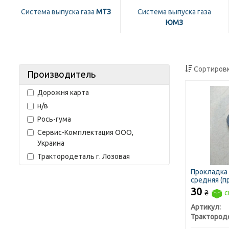
Система выпуска газа
МТЗ
Система выпуска газа
ЮМЗ
Сортировк
Производитель
Дорожня карта
н/в
Рось-гума
Сервис-Комплектация ООО,
Украина
Трактородеталь г. Лозовая
Прокладка
средняя (п
30
₴
с
Артикул: