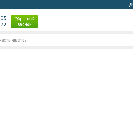
Д
-95
Обратный
-72
звонок