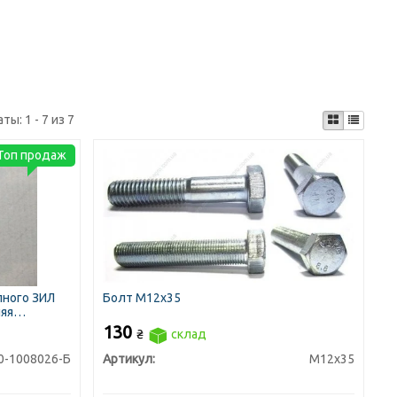
аты:
1 - 7 из 7
Топ продаж
пного ЗИЛ
Болт М12х35
няя
130
₴
склад
0-1008026-Б
Артикул:
М12х35