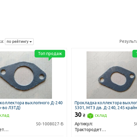
а:
Результ
по рейтингу
Топ продаж
 коллектора выхлопного Д-240
Прокладка коллектора выхло
р-во ЛЗТД)
5301, МТЗ дв. Д-240, 245 край
безасбестовая (пр-во ЛЗТД)
30
клад
₴
склад
50-1008027-Б
Артикул:
5
Трактородеталь г. Лозовая
Трактородеталь г. Лозовая