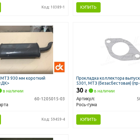
КУПИТЬ
Код: 10389-1
 МТЗ 930 мм короткий
Прокладка коллектора выпуск
<ДК>
5301, МТЗ (безасбестовая) (пр
гума)
30
в наличии
₴
в наличии
60-1205015-03
Артикул:
5
арта
Рось-гума
КУПИТЬ
Код: 59459-4