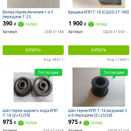
Вилка переключения 1 и 3
Крышка КПП Т-16 (СШ20.37.180)
передачи Т-25
390
1 900
₴
склад
₴
склад
Артикул:
25Ф.37.180
Артикул:
СШ20.37.050-01
КУПИТЬ
КУПИТЬ
Код: 9821-1
Код: 11669-1
Топ продаж
Топ продаж
Шестерня заднего хода КПП
Шестерня КПП Т-16 ведомая 5
Т-16 (z=32/39)
и 6 передачи (Z=23/28)
975
975
₴
склад
₴
склад
Артикул:
Т16.37.131А
Артикул:
СШ20.37.116