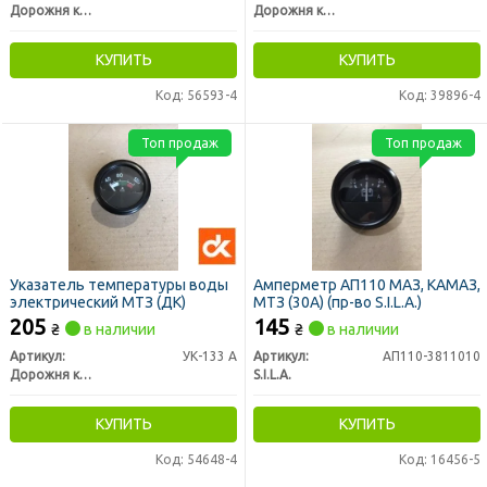
Дорожня карта
Дорожня карта
КУПИТЬ
КУПИТЬ
Код: 56593-4
Код: 39896-4
Топ продаж
Топ продаж
Указатель температуры воды
Амперметр АП110 МАЗ, КАМАЗ,
электрический МТЗ (ДК)
МТЗ (30А) (пр-во S.I.L.A.)
205
145
₴
в наличии
₴
в наличии
Артикул:
УК-133 А
Артикул:
АП110-3811010
Дорожня карта
S.I.L.A.
КУПИТЬ
КУПИТЬ
Код: 54648-4
Код: 16456-5