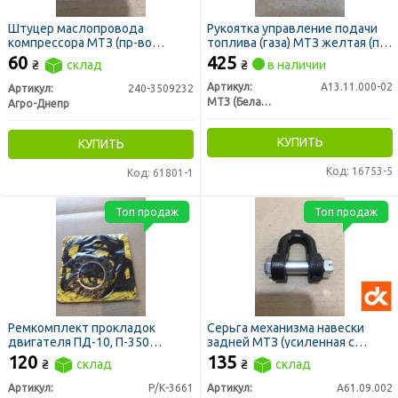
Штуцер маслопровода
Рукоятка управление подачи
компрессора МТЗ (пр-во
топлива (газа) МТЗ желтая (пр-
Украина)
во МТЗ)
60
425
₴
склад
₴
в наличии
Артикул:
А13.11.000-02
Артикул:
240-3509232
МТЗ (Беларусь)
Агро-Днепр
КУПИТЬ
КУПИТЬ
Код: 16753-5
Код: 61801-1
Топ продаж
Топ продаж
Ремкомплект прокладок
Серьга механизма навески
двигателя ПД-10, П-350
задней МТЗ (усиленная с
(паронит) (пр-во
болтом) Ф14мм (ДК)
120
135
₴
склад
₴
склад
АВТОПРОКЛАДКА)
Артикул:
Р/К-3661
Артикул:
А61.09.002