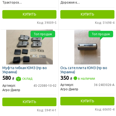
Тракторозапчасть г. Ромны
Дорожня карта
КУПИТЬ
КУПИТЬ
Код: 39009-5
Код: 51698-4
Топ продаж
Топ продаж
Муфта гибкая ЮМЗ (пр-во
Ось сателлита ЮМЗ (пр-во
Украина)
Украина)
580
350
₴
склад
₴
в наличии
Артикул:
36-2403026-А
Артикул:
45-22080-10-02
Агро-Днепр
Агро-Днепр
КУПИТЬ
КУПИТЬ
Код: 60693-4
Код: 59414-1