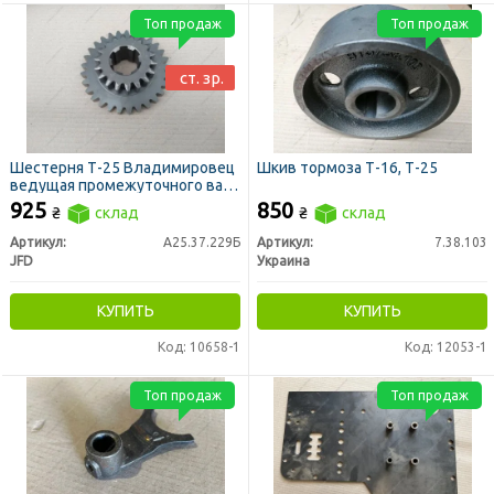
Топ продаж
Топ продаж
ст. зр.
Шестерня Т-25 Владимировец
Шкив тормоза Т-16, Т-25
ведущая промежуточного вала
z=18/29 ст. обр. (JFD)
925
850
₴
склад
₴
склад
Артикул:
А25.37.229Б
Артикул:
7.38.103
JFD
Украина
КУПИТЬ
КУПИТЬ
Код: 10658-1
Код: 12053-1
Топ продаж
Топ продаж