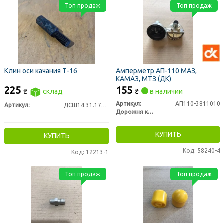
Топ продаж
Топ продаж
Клин оси качания Т-16
Амперметр АП-110 МАЗ,
КАМАЗ, МТЗ (ДК)
225
155
₴
склад
₴
в наличии
Артикул:
АП110-3811010
Артикул:
ДСШ14.31.179-1
Дорожня карта
КУПИТЬ
КУПИТЬ
Код: 58240-4
Код: 12213-1
Топ продаж
Топ продаж