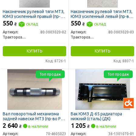
Наконечник рулевой тяги МТЗ,
Наконечник рулевой тяги МТЗ,
ЮМЗ усиленный правый (пр-во
ЮМЗ усиленный левый (пр-во
РЗТ г. Ромны)
РЗТ г. Ромны)
550
550
₴
склад
₴
склад
Артикул:
80-3003020-02
Артикул:
80-3003020-03
Тракторозапчасть г. Ромны
Тракторозапчасть г. Ромны
КУПИТЬ
КУПИТЬ
Код: 8726-1
Код: 8807-1
Топ продаж
Топ продаж
Вал поворотный механизма
Бак ЮМЗ Д-65 радиатора
задней навески МТЗ (пр-во РЗТ
нижний (сталь) (ДК)
г. Ромны)
2 640
1 205
₴
в наличии
₴
в наличии
Артикул:
70-4605023
Артикул:
36-1301070-01