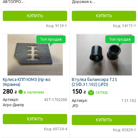
АВТОПРОКЛАДКА
Дорожня карта
КУПИТЬ
КУПИТЬ
Код: 9159-1
Код: 34173-1
Топ продаж
Топ продаж
Кулиса КПП ЮМЗ (пр-во
Втулка балансира Т25
Украина)
(25Ф.31.102) (JFD)
280
150
₴
в наличии
₴
склад
Артикул:
45Т-1702200
Артикул:
7.31.102
Агро-Днепр
JFD
КУПИТЬ
КУПИТЬ
Код: 60724-4
Код: 83829-1