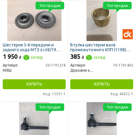
Топ продаж
Топ продаж
Шестерня 5-й передачи и
Втулка шестерни вала
заднего хода МТЗ z=38/19
промежуточного КПП (1198)
(МЗШ)
МТЗ (ДК)
1 950
385
₴
склад
₴
склад
Артикул:
50-1701218
Артикул:
70-1701402
МЗШ
Дорожня карта
КУПИТЬ
КУПИТЬ
Код: 15507-1
Код: 40822-1
Топ продаж
Топ продаж