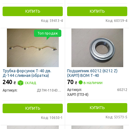
КУПИТЬ
КУПИТЬ
Код: 59413-4
Код: 60359-4
Топ продаж
Трубка форсунок Т-40 дв.
Подшипник 60212 (6212 Z)
Д-144 сливная (обратка)
(ХАРП) ВОМ Т-40
240
70
₴
склад
₴
в наличии
Артикул:
60212
Артикул:
Д37М-1104340Д
ХАРП (ГПЗ-8)
КУПИТЬ
КУПИТЬ
Код: 53573-5
Код: 10650-1