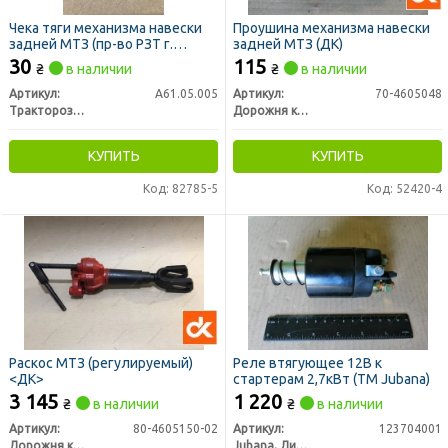
Чека тяги механизма навески
Проушина механизма навески
задней МТЗ (пр-во РЗТ г.
задней МТЗ (ДК)
Ромны)
30
115
₴
в наличии
₴
в наличии
Артикул:
А61.05.005
Артикул:
70-4605048
Тракторозапчасть г. Ромны
Дорожня карта
КУПИТЬ
КУПИТЬ
Код: 82785-5
Код: 52420-4
Раскос МТЗ (регулируемый)
Реле втягующее 12В к
<ДК>
стартерам 2,7кВт (TM Jubana)
3 145
1 220
₴
в наличии
₴
в наличии
Артикул:
80-4605150-02
Артикул:
123704001
Дорожня карта
Jubana, Литва