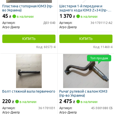
Пластина стопорная ЮМЗ (пр-
Шестерня 1-й передачи и
во Украина)
заднего хода ЮМЗ Z=34 (пр-во
Украина)
45
1 370
₴
в наличии
₴
в наличии
Артикул:
Д03-040
Артикул:
36-1701112-А2
Агро-Днепр
Агро-Днепр
КУПИТЬ
КУПИТЬ
Код: 60573-4
Код: 11460-4
Топ продаж
Болт стяжной вала первичного
Рычаг рулевой с валом ЮМЗ
(пр-во Украина)
220
2 475
₴
в наличии
₴
в наличии
Артикул:
36-1701031
Артикул:
45-3001080 СБ
Агро-Днепр
Агро-Днепр