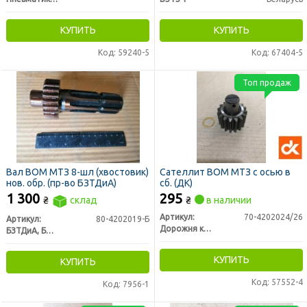
КУПИТЬ
КУПИТЬ
Код: 59240-5
Код: 67404-5
Топ продаж
Вал ВОМ МТЗ 8-шл (хвостовик)
Сателлит ВОМ МТЗ с осью в
нов. обр. (пр-во БЗТДиА)
сб. (ДК)
1 300
295
₴
склад
₴
в наличии
Артикул:
70-4202024/26
Артикул:
80-4202019-Б
Дорожня карта
БЗТДиА, Беларусь
КУПИТЬ
КУПИТЬ
Код: 57552-4
Код: 7956-1