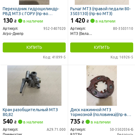
Переходник гидроцилиндр-
Рычаг МТЗ (правой педали 80-
РВД МТЗ с ГОРУ (пр-во
3503130) (пр-во МТЗ)
Украина)
130
1 420
₴
в наличии
₴
в наличии
Артикул:
952-3407020
Артикул:
80-3503110
Агро-Днепр
МТЗ (Беларусь)
КУПИТЬ
КУПИТЬ
Код: 41899-5
Код: 16926-5
Кран разобщительный МТЗ
Диск нажимной МТЗ
80,82
тормозной (половинка)(пр-во
ВЗТЗЧ)
540
735
₴
в наличии
₴
в наличии
Артикул:
А29.71.000
Артикул:
50-3502036-Б
Пневматик г. Винница
ВЗТЗЧ
Беларусь