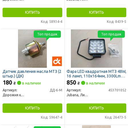
КУПИТЬ
КУПИТЬ
Код: 58934-4
Код: 8439-5
Топ продаж
Топ продаж
Датчик давления масла МТЗ (2
Фара LED квадратная МТЗ 48W,
штыр.) (ДК)
16 ламп, 110х164мм, 3300Lm
широкий луч 12/24V 6000K (ТМ
180
850
₴
в наличии
₴
в наличии
JUBANA)
Артикул:
ДД-6-М
Артикул:
453701052
Дорожня карта
Jubana, Литва
КУПИТЬ
КУПИТЬ
Код: 59647-4
Код: 26473-5