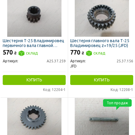
Шестерня Т-25 Владимировец
Шестерня главного вала Т-25
первичного вала главной
Владимировец z=19/25 (JFD)
передачи (z=13)
570
770
₴
склад
₴
склад
Артикул:
А25.37.259
Артикул:
25.37.156
JFD
КУПИТЬ
КУПИТЬ
Код: 12204-1
Код: 12208-1
Топ продаж