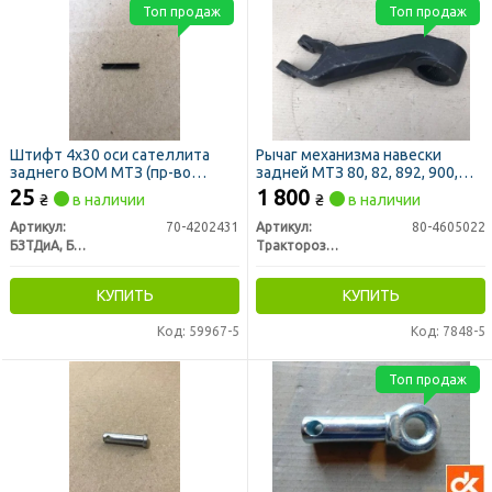
Топ продаж
Топ продаж
Штифт 4х30 оси сателлита
Рычаг механизма навески
заднего ВОМ МТЗ (пр-во
задней МТЗ 80, 82, 892, 900,
БЗТДиА)
950, 1005, 1025 (правый)
25
1 800
₴
в наличии
₴
в наличии
усиленный (пр-во РЗТ г. Ромны)
Артикул:
70-4202431
Артикул:
80-4605022
БЗТДиА, Беларусь
Тракторозапчасть г. Ромны
КУПИТЬ
КУПИТЬ
Код: 59967-5
Код: 7848-5
Топ продаж