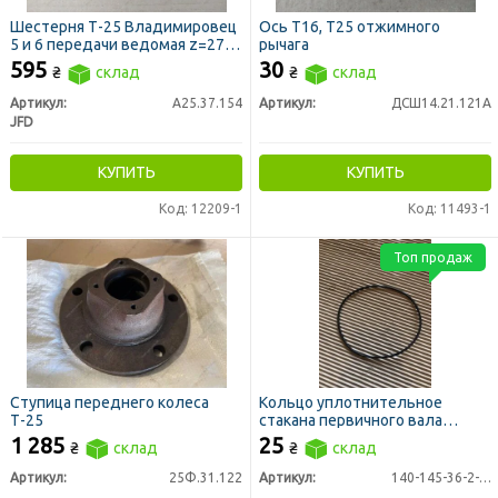
Шестерня Т-25 Владимировец
Ось Т16, Т25 отжимного
5 и 6 передачи ведомая z=27
рычага
(JFD)
595
30
₴
склад
₴
склад
Артикул:
А25.37.154
Артикул:
ДСШ14.21.121А
JFD
КУПИТЬ
КУПИТЬ
Код: 12209-1
Код: 11493-1
Топ продаж
Ступица переднего колеса
Кольцо уплотнительное
Т-25
стакана первичного вала
Т-150К
1 285
25
₴
склад
₴
склад
Артикул:
25Ф.31.122
Артикул:
140-145-36-2-2(0х150)