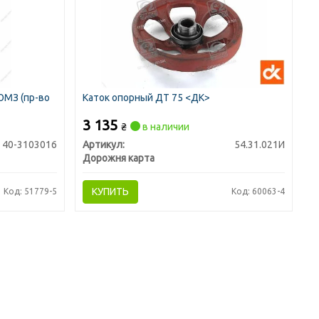
ЮМЗ (пр-во
Каток опорный ДТ 75 <ДК>
3 135
₴
в наличии
40-3103016
Артикул:
54.31.021И
Дорожня карта
КУПИТЬ
Код: 51779-5
Код: 60063-4