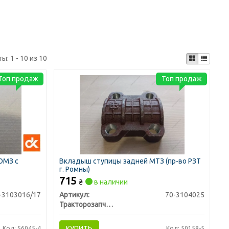
ты:
1 - 10 из 10
Топ продаж
Топ продаж
ЮМЗ с
Вкладыш ступицы задней МТЗ (пр-во РЗТ
г. Ромны)
715
₴
в наличии
-3103016/17
Артикул:
70-3104025
Тракторозапчасть г. Ромны
КУПИТЬ
Код: 56045-4
Код: 50158-5