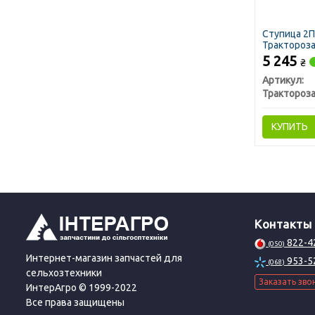
Ступица 2П
Трактороза
5 245
₴
Артикул:
КУПИТЬ
Контакты
822-4
(050)
Интернет-магазин запчастей для
953-5
(068)
сельхозтехники
Заказать зво
ИнтерАгро © 1999-2022
Все права защищены