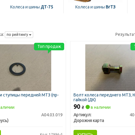
Колеса и шины
ДТ-75
Колеса и шины
ВгТЗ
а:
Результа
по рейтингу
Топ продаж
и ступицы передней МТЗ (пр-
Болт колеса переднего МТЗ, 
гайкой (ДК)
90
наличии
₴
в наличии
А04.03.019
Артикул:
40
усь)
Дорожня карта
КУПИТЬ
Код: 17996-5