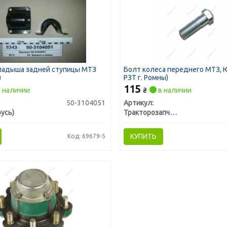
ладыша задней ступицы МТЗ
Болт колеса переднего МТЗ, 
)
РЗТ г. Ромны)
115
 наличии
₴
в наличии
50-3104051
Артикул:
усь)
Тракторозапчасть г. Ромны
КУПИТЬ
Код: 69679-5