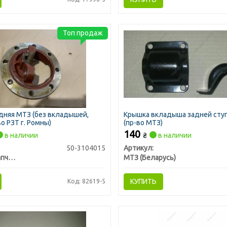
Топ продаж
дняя МТЗ (без вкладышей,
Крышка вкладыша задней сту
во РЗТ г. Ромны)
(пр-во МТЗ)
140
в наличии
₴
в наличии
50-3104015
Артикул:
Тракторозапчасть г. Ромны
МТЗ (Беларусь)
КУПИТЬ
Код: 82619-5