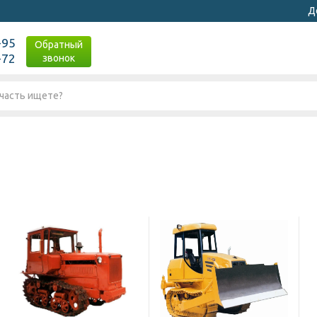
Д
-95
Обратный
-72
звонок