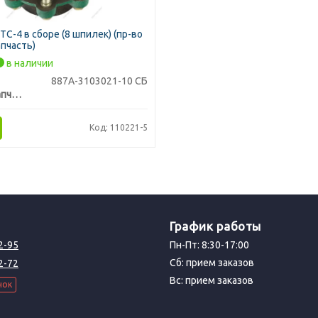
ТС-4 в сборе (8 шпилек) (пр-во
пчасть)
в наличии
887А-3103021-10 СБ
Тракторозапчасть г. Ромны
Код: 110221-5
График работы
2-95
Пн-Пт: 8:30-17:00
Сб: прием заказов
2-72
Вс: прием заказов
нок