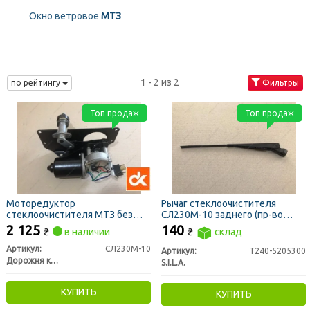
Окно ветровое
МТЗ
1 - 2 из 2
по рейтингу
Фильтры
Топ продаж
Топ продаж
Моторедуктор
Рычаг стеклоочистителя
стеклоочистителя МТЗ без
СЛ230М-10 заднего (пр-во
щётки (переднее стекло) (ДК)
S.I.L.A.)
2 125
140
₴
в наличии
₴
склад
Артикул:
СЛ230М-10
Артикул:
Т240-5205300
Дорожня карта
S.I.L.A.
КУПИТЬ
КУПИТЬ