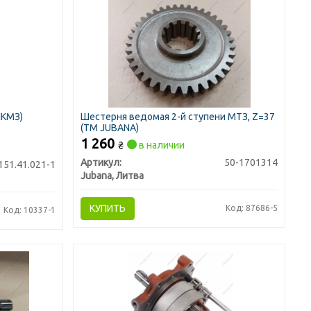
ЛКМЗ)
Шестерня ведомая 2-й ступени МТЗ, Z=37
(ТМ JUBANA)
1 260
₴
в наличии
Артикул:
50-1701314
151.41.021-1
Jubana, Литва
КУПИТЬ
Код: 87686-5
Код: 10337-1