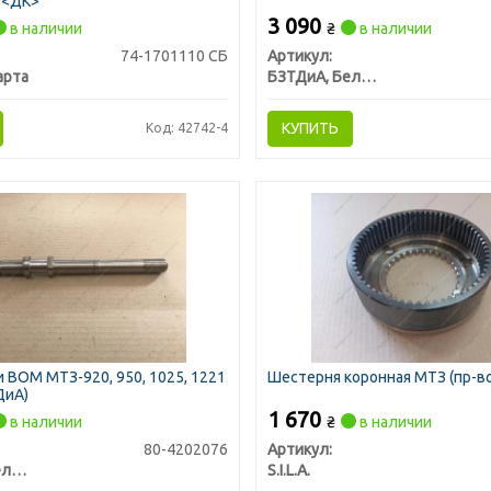
 <ДК>
3 090
в наличии
₴
в наличии
74-1701110 СБ
Артикул:
арта
БЗТДиА, Беларусь
КУПИТЬ
Код: 42742-4
 ВОМ МТЗ-920, 950, 1025, 1221
Шестерня коронная МТЗ (пр-во S
ДиА)
1 670
в наличии
₴
в наличии
80-4202076
Артикул:
БЗТДиА, Беларусь
S.I.L.A.