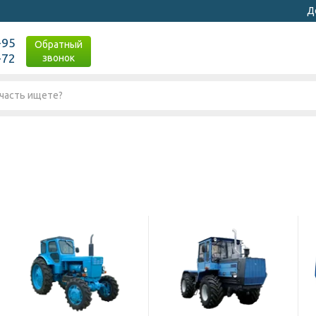
Д
-95
Обратный
-72
звонок