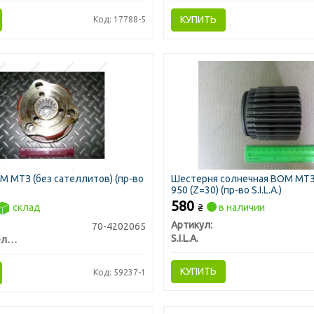
КУПИТЬ
Код: 17788-5
 МТЗ (без сателлитов) (пр-во
Шестерня солнечная ВОМ МТЗ-
950 (Z=30) (пр-во S.I.L.A.)
580
склад
₴
в наличии
Артикул:
70-4202065
S.I.L.A.
БЗТДиА, Беларусь
КУПИТЬ
Код: 59237-1