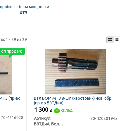
оробка отбора мощности
ХТЗ
ты:
1 - 29 из 29
Топ продаж
МТЗ (пр-во
Вал ВОМ МТЗ 8-шл (хвостовик) нов. обр.
(пр-во БЗТДиА)
1 300
₴
склад
70-4216028
Артикул:
80-4202019-Б
БЗТДиА, Беларусь