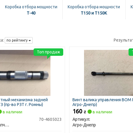
Коробка отбора мощности
Коробка отбора мощности
К
Т-40
Т150 и Т150К
а:
Результа
по рейтингу
Топ продаж
отный механизма задней
Винт валика управления ВОМ 
З (пр-во РЗТ г. Ромны)
Агро-Днепр)
160
в наличии
₴
в наличии
70-4605023
Артикул:
Тракторозапчасть г. Ромны
Агро-Днепр