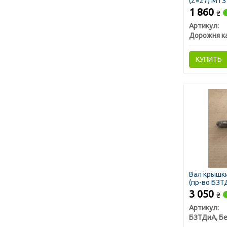
(Z=27) МТЗ
1 860
₴
Артикул:
Дорожня к
КУПИТЬ
Вал крышки
(пр-во БЗТ
3 050
₴
Артикул: