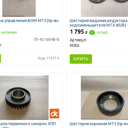
на управления ВОМ МТЗ (пр-во
Шестерня ведомая редуктора
ходоуменьшителя МТЗ-80/82 
Z=37 (пр-во МЗШ)
1 795
 наличии
₴
склад
70-4216048-Б
Артикул:
р
МЗШ
Код: 17357-5
КУПИТЬ
ала первичного синхрон. КПП
Шестерня коронная МТЗ (пр-в