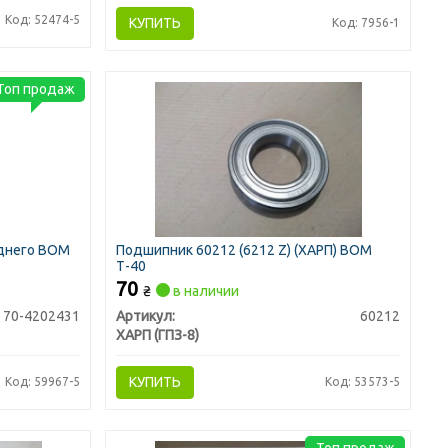
Код: 52474-5
КУПИТЬ
Код: 7956-1
Топ продаж
аднего ВОМ
Подшипник 60212 (6212 Z) (ХАРП) ВОМ
Т-40
70
₴
в наличии
70-4202431
Артикул:
60212
ХАРП (ГПЗ-8)
КУПИТЬ
Код: 59967-5
Код: 53573-5
Топ продаж