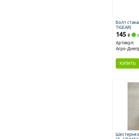
Болт стака
TIGEAR)
145
₴
в
Артикул:
Агро-Днеп
КУПИТЬ
Шестерня в