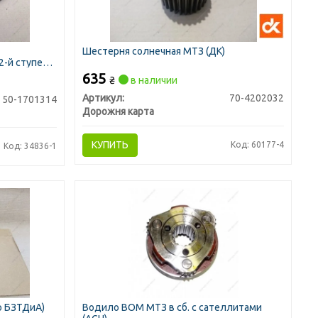
Шестерня солнечная МТЗ (ДК)
2-й ступени
635
₴
в наличии
Артикул:
70-4202032
50-1701314
Дорожня карта
КУПИТЬ
Код: 60177-4
Код: 34836-1
о БЗТДиА)
Водило ВОМ МТЗ в сб. с сателлитами