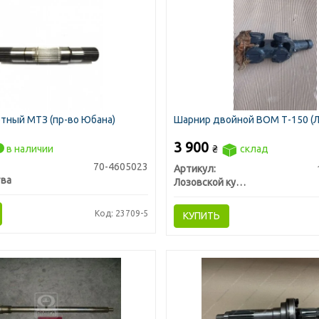
тный МТЗ (пр-во Юбана)
Шарнир двойной ВОМ Т-150 (
3 900
в наличии
₴
склад
70-4605023
Артикул:
тва
Лозовской кузнечно-механический завод (ЛКМЗ)
Код: 23709-5
КУПИТЬ