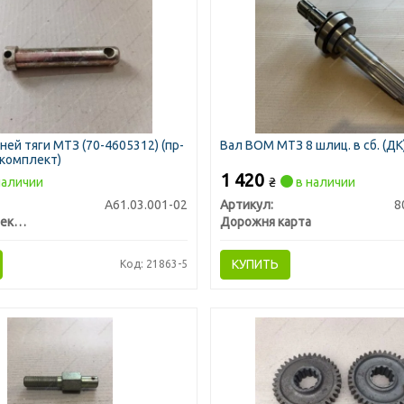
ней тяги МТЗ (70-4605312) (пр-
Вал ВОМ МТЗ 8 шлиц. в сб. (ДК
комплект)
1 420
наличии
₴
в наличии
А61.03.001-02
Артикул:
8
Автокомплект ТД (Евро-Лан Трейд)
Дорожня карта
КУПИТЬ
Код: 21863-5