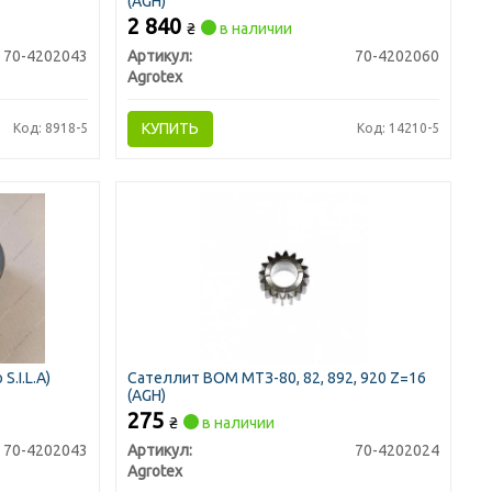
(AGH)
2 840
₴
в наличии
70-4202043
Артикул:
70-4202060
Agrotex
КУПИТЬ
Код: 8918-5
Код: 14210-5
.I.L.A)
Сателлит ВОМ МТЗ-80, 82, 892, 920 Z=16
(AGH)
275
₴
в наличии
70-4202043
Артикул:
70-4202024
Agrotex