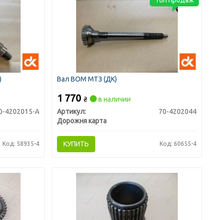
)
Вал ВОМ МТЗ (ДК)
1 770
₴
в наличии
0-4202015-А
Артикул:
70-4202044
Дорожня карта
КУПИТЬ
Код: 58935-4
Код: 60655-4