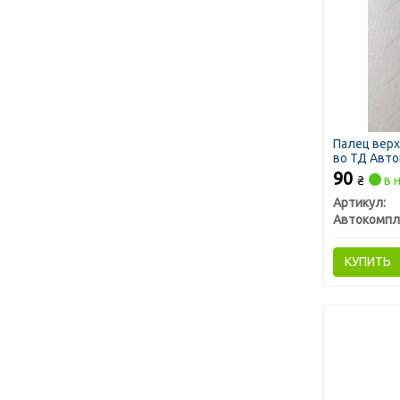
Палец верх
во ТД Авто
90
₴
в 
Артикул:
КУПИТЬ