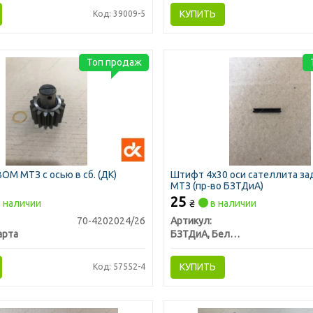
КУПИТЬ
Код: 39009-5
Топ продаж
ОМ МТЗ с осью в сб. (ДК)
Штифт 4х30 оси сателлита з
МТЗ (пр-во БЗТДиА)
25
 наличии
₴
в наличии
70-4202024/26
Артикул:
арта
БЗТДиА, Беларусь
КУПИТЬ
Код: 57552-4