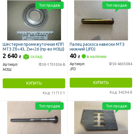
Топ продаж
Топ продаж
Шестерня промежуточная КПП
Палец раскоса навески МТЗ
МТЗ Zб=43, Zм=26 (пр-во МЗШ)
нижний (JFD)
2 640
40
₴
склад
₴
в наличии
Артикул:
Ф50-4605084
Артикул:
Ф50-1701056-Б
JFD
МЗШ
КУПИТЬ
КУПИТЬ
Код: 94294-8
Код: 11712-1
Топ продаж
Топ продаж