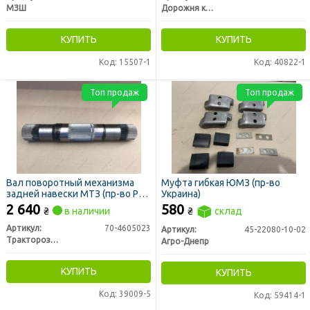
МЗШ
Дорожня карта
КУПИТЬ
КУПИТЬ
Код: 15507-1
Код: 40822-1
Топ продаж
Топ продаж
Вал поворотный механизма
Муфта гибкая ЮМЗ (пр-во
задней навески МТЗ (пр-во РЗТ
Украина)
г. Ромны)
2 640
580
₴
в наличии
₴
склад
Артикул:
70-4605023
Артикул:
45-22080-10-02
Тракторозапчасть г. Ромны
Агро-Днепр
КУПИТЬ
КУПИТЬ
Код: 39009-5
Код: 59414-1