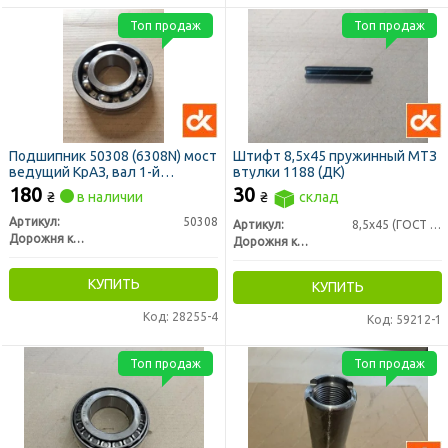
Топ продаж
Топ продаж
Подшипник 50308 (6308N) мост
Штифт 8,5х45 пружинный МТЗ
ведущий КрАЗ, вал 1-й
втулки 1188 (ДК)
передачи КПП, ВОМ МТЗ <ДК>
180
30
₴
в наличии
₴
склад
Артикул:
50308
Артикул:
8,5х45 (ГОСТ 14229-7
Дорожня карта
Дорожня карта
КУПИТЬ
КУПИТЬ
Код: 28255-4
Код: 59212-1
Топ продаж
Топ продаж