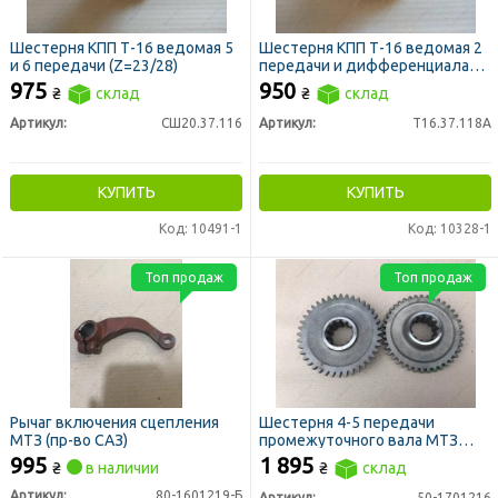
Шестерня КПП Т-16 ведомая 5
Шестерня КПП Т-16 ведомая 2
и 6 передачи (Z=23/28)
передачи и дифференциала
(z=40/19)
975
950
₴
склад
₴
склад
Артикул:
СШ20.37.116
Артикул:
Т16.37.118А
КУПИТЬ
КУПИТЬ
Код: 10491-1
Код: 10328-1
Топ продаж
Топ продаж
Рычаг включения сцепления
Шестерня 4-5 передачи
МТЗ (пр-во САЗ)
промежуточного вала МТЗ
z=40 (МЗШ)
995
1 895
₴
в наличии
₴
склад
Артикул:
80-1601219-Б
Артикул:
50-1701216