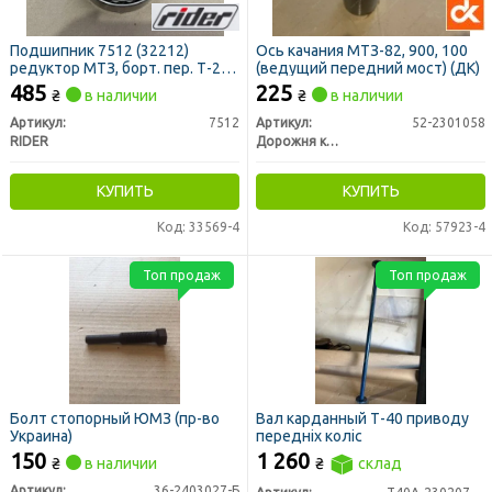
Подшипник 7512 (32212)
Ось качания МТЗ-82, 900, 100
редуктор МТЗ, борт. пер. Т-25,
(ведущий передний мост) (ДК)
Т-16 (RIDER)
485
225
₴
в наличии
₴
в наличии
Артикул:
7512
Артикул:
52-2301058
RIDER
Дорожня карта
КУПИТЬ
КУПИТЬ
Код: 33569-4
Код: 57923-4
Топ продаж
Топ продаж
Болт стопорный ЮМЗ (пр-во
Вал карданный Т-40 приводу
Украина)
передніх коліс
150
1 260
₴
в наличии
₴
склад
Артикул:
36-2403027-Б