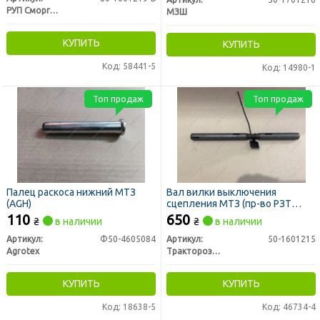
РУП Сморгонский агрегатный завод г. Сморгонь РБ
МЗШ
КУПИТЬ
КУПИТЬ
Код: 58441-5
Код: 14980-1
Топ продаж
Топ продаж
Палец раскоса нижний МТЗ
Вал вилки выключения
(AGH)
сцепления МТЗ (пр-во РЗТ
г.Ромны)
110
650
₴
в наличии
₴
в наличии
Артикул:
Ф50-4605084
Артикул:
50-1601215
Agrotex
Тракторозапчасть г. Ромны
КУПИТЬ
КУПИТЬ
Код: 18638-5
Код: 46734-4