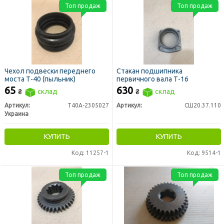
Топ продаж
Топ продаж
Чехол подвески переднего
Стакан подшипника
моста Т-40 (пыльник)
первичного вала Т-16
65
630
₴
склад
₴
склад
Артикул:
Т40А-2305027
Артикул:
СШ20.37.110
Украина
КУПИТЬ
КУПИТЬ
Код: 11257-1
Код: 9514-1
Топ продаж
Топ продаж