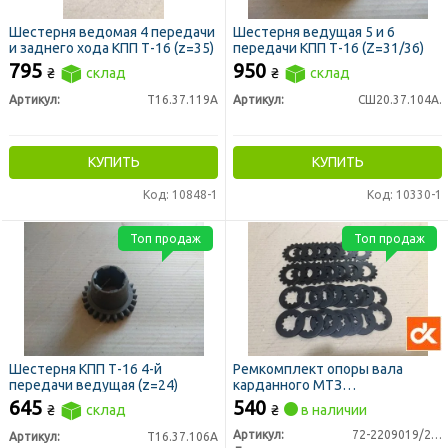
Шестерня ведомая 4 передачи
Шестерня ведущая 5 и 6
и заднего хода КПП Т-16 (z=35)
передачи КПП Т-16 (Z=31/36)
795
950
₴
склад
₴
склад
Артикул:
Т16.37.119А
Артикул:
СШ20.37.104А.
КУПИТЬ
КУПИТЬ
Код: 10848-1
Код: 10330-1
Топ продаж
Топ продаж
Шестерня КПП Т-16 4-й
Ремкомплект опоры вала
передачи ведущая (z=24)
карданного МТЗ
промежуточной (ДК)
645
540
₴
склад
₴
в наличии
Артикул:
72-2209019/25/27
Артикул:
Т16.37.106А