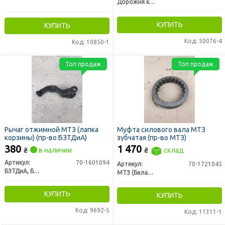
Дорожня карта
КУПИТЬ
КУПИТЬ
Код: 50076-4
Код: 10850-1
Топ продаж
Топ продаж
Рычаг отжимной МТЗ (лапка
Муфта силового вала МТЗ
корзины) (пр-во БЗТДиА)
зубчатая (пр-во МТЗ)
380
1 470
₴
в наличии
₴
склад
Артикул:
70-1601094
Артикул:
70-1721045
БЗТДиА, Беларусь
МТЗ (Беларусь)
КУПИТЬ
КУПИТЬ
Код: 9692-5
Код: 11311-1