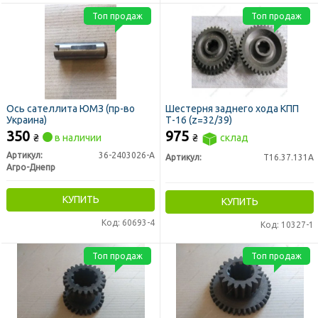
Топ продаж
Топ продаж
Ось сателлита ЮМЗ (пр-во
Шестерня заднего хода КПП
Украина)
Т-16 (z=32/39)
350
975
₴
в наличии
₴
склад
Артикул:
36-2403026-А
Артикул:
Т16.37.131А
Агро-Днепр
КУПИТЬ
КУПИТЬ
Код: 60693-4
Код: 10327-1
Топ продаж
Топ продаж