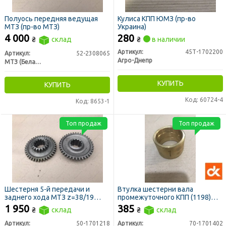
Полуось передняя ведущая
Кулиса КПП ЮМЗ (пр-во
МТЗ (пр-во МТЗ)
Украина)
4 000
280
₴
склад
₴
в наличии
Артикул:
45Т-1702200
Артикул:
52-2308065
Агро-Днепр
МТЗ (Беларусь)
КУПИТЬ
КУПИТЬ
Код: 60724-4
Код: 8653-1
Топ продаж
Топ продаж
Шестерня 5-й передачи и
Втулка шестерни вала
заднего хода МТЗ z=38/19
промежуточного КПП (1198)
(МЗШ)
МТЗ (ДК)
1 950
385
₴
склад
₴
склад
Артикул:
50-1701218
Артикул:
70-1701402