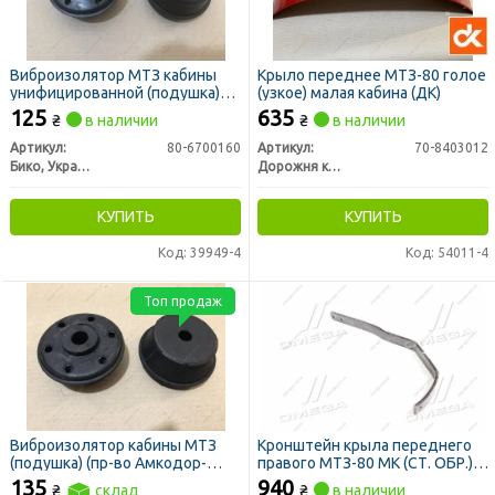
Виброизолятор МТЗ кабины
Крыло переднее МТЗ-80 голое
унифицированной (подушка)
(узкое) малая кабина (ДК)
(пр-во Украина)
125
635
₴
в наличии
₴
в наличии
Артикул:
80-6700160
Артикул:
70-8403012
Бико, Украина
Дорожня карта
КУПИТЬ
КУПИТЬ
Код: 39949-4
Код: 54011-4
Топ продаж
Виброизолятор кабины МТЗ
Кронштейн крыла переднего
(подушка) (пр-во Амкодор-
правого МТЗ-80 МК (СТ. ОБР.)
Эластомер)
(узкое крыло, нижний) (пр-во
135
940
₴
склад
₴
в наличии