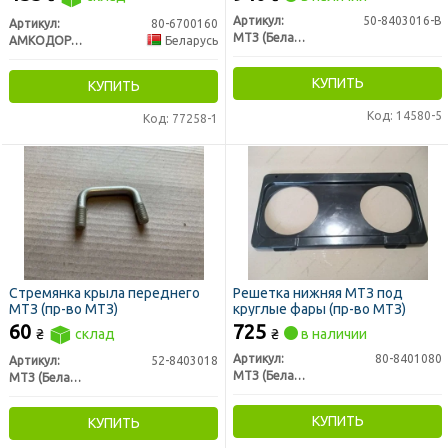
МТЗ)
Артикул:
50-8403016-В
Артикул:
80-6700160
МТЗ (Беларусь)
АМКОДОР-ЭЛАСТОМЕР, ЗАО
Беларусь
КУПИТЬ
КУПИТЬ
Код: 14580-5
Код: 77258-1
Стремянка крыла переднего
Решетка нижняя МТЗ под
МТЗ (пр-во МТЗ)
круглые фары (пр-во МТЗ)
60
725
₴
склад
₴
в наличии
Артикул:
80-8401080
Артикул:
52-8403018
МТЗ (Беларусь)
МТЗ (Беларусь)
КУПИТЬ
КУПИТЬ