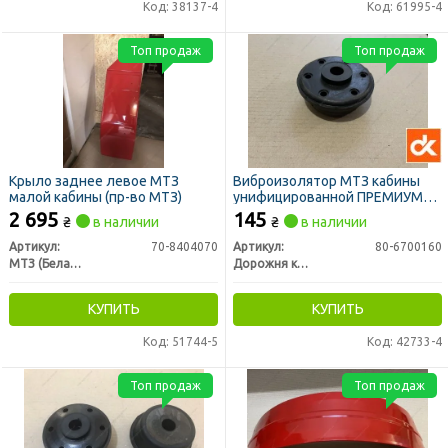
Код: 38137-4
Код: 61995-4
Топ продаж
Топ продаж
Крыло заднее левое МТЗ
Виброизолятор МТЗ кабины
малой кабины (пр-во МТЗ)
унифицированной ПРЕМИУМ
(подушка) (ДК)
2 695
145
₴
в наличии
₴
в наличии
Артикул:
70-8404070
Артикул:
80-6700160
МТЗ (Беларусь)
Дорожня карта
КУПИТЬ
КУПИТЬ
Код: 51744-5
Код: 42733-4
Топ продаж
Топ продаж