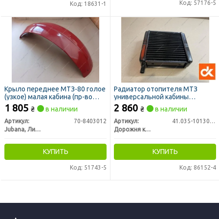
Код: 57176-5
Код: 18631-1
Крыло переднее МТЗ-80 голое
Радиатор отопителя МТЗ
(узкое) малая кабина (пр-во
универсальной кабины
JUBANA)
медный (ДК)
1 805
2 860
₴
в наличии
₴
в наличии
Артикул:
70-8403012
Артикул:
41.035-1013010-С
Jubana, Литва
Дорожня карта
КУПИТЬ
КУПИТЬ
Код: 51743-5
Код: 86152-4