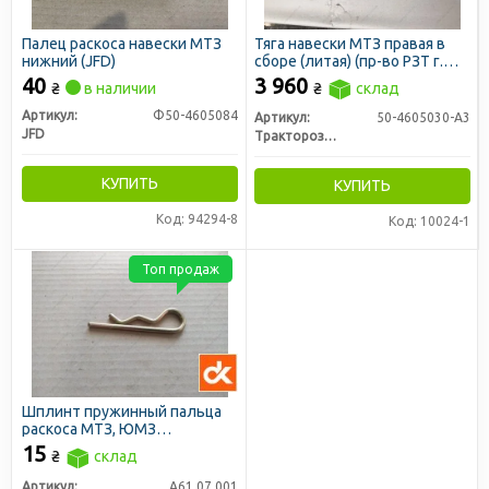
Палец раскоса навески МТЗ
Тяга навески МТЗ правая в
нижний (JFD)
сборе (литая) (пр-во РЗТ г.
Ромны)
40
3 960
₴
в наличии
₴
склад
Артикул:
Ф50-4605084
Артикул:
50-4605030-А3
JFD
Тракторозапчасть г. Ромны
КУПИТЬ
КУПИТЬ
Код: 94294-8
Код: 10024-1
Топ продаж
Шплинт пружинный пальца
раскоса МТЗ, ЮМЗ
(механизма фиксации)
15
₴
склад
d=4,5мм (ДК)
Артикул:
А61.07.001