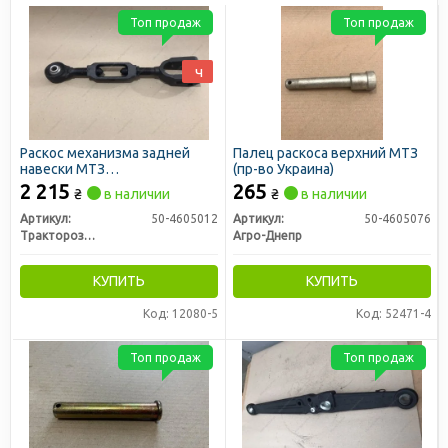
Топ продаж
Топ продаж
ч
Раскос механизма задней
Палец раскоса верхний МТЗ
навески МТЗ
(пр-во Украина)
нерегулируемый (пр-во
2 215
265
₴
в наличии
₴
в наличии
Руслан-Комплект)
Артикул:
50-4605012
Артикул:
50-4605076
Тракторозапчасть г. Ромны
Агро-Днепр
КУПИТЬ
КУПИТЬ
Код: 12080-5
Код: 52471-4
Топ продаж
Топ продаж