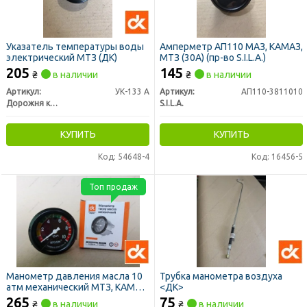
Указатель температуры воды
Амперметр АП110 МАЗ, КАМАЗ,
электрический МТЗ (ДК)
МТЗ (30А) (пр-во S.I.L.A.)
205
145
₴
в наличии
₴
в наличии
Артикул:
УК-133 А
Артикул:
АП110-3811010
Дорожня карта
S.I.L.A.
КУПИТЬ
КУПИТЬ
Код: 54648-4
Код: 16456-5
Топ продаж
Манометр давления масла 10
Трубка манометра воздуха
атм механический МТЗ, КАМАЗ
<ДК>
(ДК)
265
75
₴
в наличии
₴
в наличии