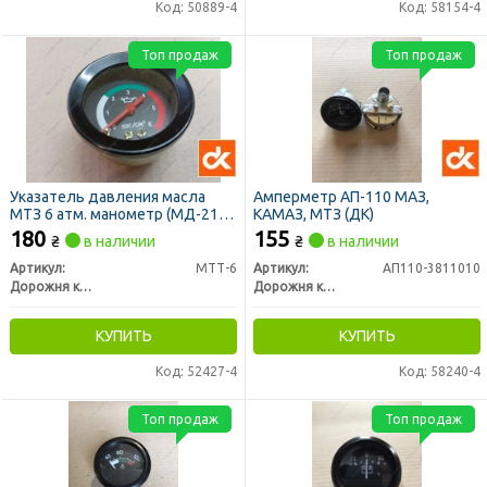
Код: 50889-4
Код: 58154-4
Топ продаж
Топ продаж
Указатель давления масла
Амперметр АП-110 МАЗ,
МТЗ 6 атм. манометр (МД-219)
КАМАЗ, МТЗ (ДК)
(ДК)
180
155
₴
в наличии
₴
в наличии
Артикул:
МТТ-6
Артикул:
АП110-3811010
Дорожня карта
Дорожня карта
КУПИТЬ
КУПИТЬ
Код: 52427-4
Код: 58240-4
Топ продаж
Топ продаж