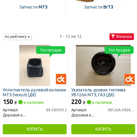
Запчасти
МТЗ
Запчасти
ВгТЗ
1 - 12 из 12
по рейтингу
Фильтры
Топ продаж
Топ продаж
Уплотнитель рулевой колонки
Указатель уровня топлива
МТЗ (чехол) (ДК)
УБ126А МТЗ, ГАЗ (ДК)
150
220
₴
в наличии
₴
в наличии
Артикул:
80-3805012
Артикул:
УБ126А-3806010
Дорожня карта
Дорожня карта
КУПИТЬ
КУПИТЬ