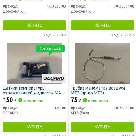
Артикул:
14.3830-03
Артикул:
70-3801100
Дорожня карта
Дорожня карта
КУПИТЬ
КУПИТЬ
Код: 55250-4
Код: 59202-4
Топ продаж
Датчик температуры
Трубка манометра воздуха
охлаждающей жидкости МАЗ,
МТЗ (пр-во МТЗ)
ГАЗ, КРАЗ, ЗИЛ, МТЗ под болт
150
75
₴
в наличии
₴
в наличии
(DECARO)
Артикул:
ТМ100
Артикул:
70-3801100
DECARO
МТЗ (Беларусь)
КУПИТЬ
КУПИТЬ