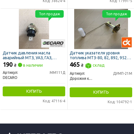
Код: 38624-4
Код: 17991-5
Топ продаж
Топ продаж
Датчик давления масла
Датчик указателя уровня
аварийный МТЗ, УАЗ, ГАЗ,
топлива МТЗ-80, 82, 892, 952
ТАВРИЯ, КАМАЗ, КРАЗ, МАЗ
(сопротивление 330 Ом, 226
190
465
₴
в наличии
₴
склад
(DECARO)
мм перемещение поплавка)
(ДК)
Артикул:
ММ111Д
Артикул:
ДУМП-21М
DECARO
Дорожня карта
КУПИТЬ
КУПИТЬ
Код: 47116-4
Код: 104792-1