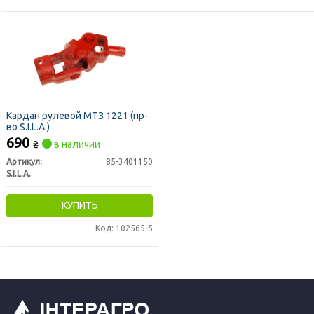
Кардан рулевой МТЗ 1221 (пр-
во S.I.L.A.)
690
₴
в наличии
Артикул:
85-3401150
S.I.L.A.
КУПИТЬ
Код: 102565-5