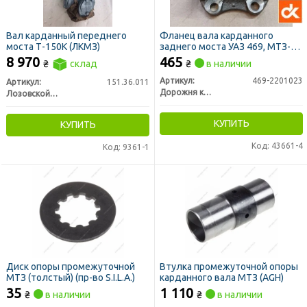
Вал карданный переднего
Фланец вала карданного
моста Т-150К (ЛКМЗ)
заднего моста УАЗ 469, МТЗ-80
(ДК)
8 970
465
₴
склад
₴
в наличии
Артикул:
469-2201023
Артикул:
151.36.011
Дорожня карта
Лозовской кузнечно-механический завод (ЛКМЗ)
КУПИТЬ
КУПИТЬ
Код: 43661-4
Код: 9361-1
Диск опоры промежуточной
Втулка промежуточной опоры
МТЗ (толстый) (пр-во S.I.L.A.)
карданного вала МТЗ (AGH)
35
1 110
₴
в наличии
₴
в наличии