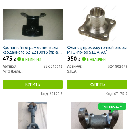
Кронштейн ограждения вала
Фланец промежуточной опоры
карданного 52-2210015 (пр-во
МТЗ (пр-во S.I.L.A. AC)
МТЗ)
475
350
₴
в наличии
₴
в наличии
Артикул:
52-2210015
Артикул:
52-1802078
МТЗ (Беларусь)
S.I.L.A.
КУПИТЬ
КУПИТЬ
Код: 68192-5
Код: 67175-5
Топ продаж