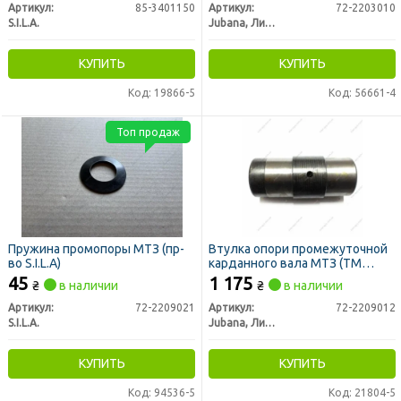
Артикул:
85-3401150
Артикул:
72-2203010
S.I.L.A.
Jubana, Литва
КУПИТЬ
КУПИТЬ
Код: 19866-5
Код: 56661-4
Топ продаж
Пружина промопоры МТЗ (пр-
Втулка опори промежуточной
во S.I.L.A)
карданного вала МТЗ (ТМ
JUBANA)
45
1 175
₴
в наличии
₴
в наличии
Артикул:
72-2209021
Артикул:
72-2209012
S.I.L.A.
Jubana, Литва
КУПИТЬ
КУПИТЬ
Код: 94536-5
Код: 21804-5