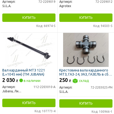
Артикул:
72-2209019
Артикул:
72-2209012
S.I.L.A.
Agrotex
КУПИТЬ
КУПИТЬ
Код: 66974-5
Код: 94503-5
Вал карданный МТЗ 1221
Крестовина вала карданного
(L=1045 мм) (ТМ JUBANA)
МТЗ, ГАЗ-24, УАЗ, ГАЗЕЛЬ в сб.
30х55х88мм (пр-во S.I.L.A. AC)
2 030
250
₴
в наличии
₴
склад
Артикул:
112-2203010-А
Артикул:
72-2203025-РН
Jubana, Литва
S.I.L.A.
КУПИТЬ
КУПИТЬ
Код: 107773-4
Код: 100966-1