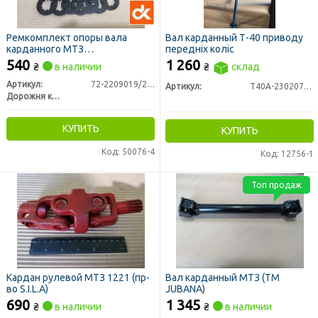
Ремкомплект опоры вала
Вал карданный Т-40 приводу
карданного МТЗ
передніх коліс
промежуточной (ДК)
540
1 260
₴
в наличии
₴
склад
Артикул:
72-2209019/25/27
Артикул:
Т40А-2302072-Г
Дорожня карта
КУПИТЬ
КУПИТЬ
Код: 50076-4
Код: 12756-1
Топ продаж
Кардан рулевой МТЗ 1221 (пр-
Вал карданный МТЗ (ТМ
во S.I.L.A)
JUBANA)
690
1 345
₴
в наличии
₴
в наличии