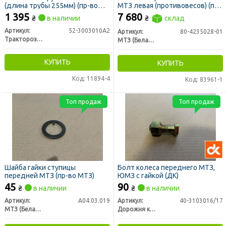
(длина трубы 255мм) (пр-во
МТЗ левая (противовесов) (пр-
РЗТ г. Ромны)
во МТЗ)
1 395
7 680
₴
в наличии
₴
склад
Артикул:
52-3003010А2
Артикул:
80-4235028-01
Тракторозапчасть г. Ромны
МТЗ (Беларусь)
КУПИТЬ
КУПИТЬ
Код: 11894-4
Код: 83961-1
Топ продаж
Топ продаж
Шайба гайки ступицы
Болт колеса переднего МТЗ,
передней МТЗ (пр-во МТЗ)
ЮМЗ с гайкой (ДК)
45
90
₴
в наличии
₴
в наличии
Артикул:
А04.03.019
Артикул:
40-3103016/17
МТЗ (Беларусь)
Дорожня карта