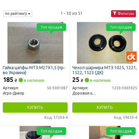
1 - 30 из 51
по рейтингу
Фильтры
Топ продаж
Топ продаж
Гайка цапфы МТЗ М27X1,5 (пр-
Чехол шарнира МТЗ 1025, 1221,
во Украина)
1522, 1523 (ДК)
185
25
₴
в наличии
₴
в наличии
Артикул:
50-3001087
Артикул:
1220-3003025
Агро-Днепр
Дорожня карта
КУПИТЬ
КУПИТЬ
Код: 57204-4
Код: 59650-4
Топ продаж
Топ продаж