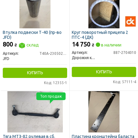
Втулка подвески Т-40 (пр-во
Круг поворотный прицепа 2
JFD)
ПТС-4 (ДК)
800
14 750
₴
склад
₴
в наличии
Артикул:
887-2704010
Артикул:
Т40А-2305022-Б
Дорожня карта
JFD
КУПИТЬ
КУПИТЬ
Код: 57111-4
Код: 12355-1
Топ продаж
Тяга МТЗ-82 рулевая в сб.
Пластина кронштейна баласта