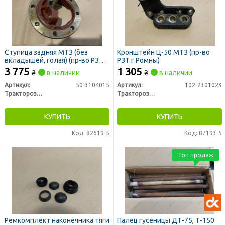
Ступица задняя МТЗ (без
Кронштейн Ц-50 МТЗ (пр-во
вкладышей, голая) (пр-во РЗТ г.
РЗТ г.Ромны)
Ромны)
3 775
1 305
₴
в наличии
₴
в наличии
Артикул:
50-3104015
Артикул:
102-2301023
Тракторозапчасть г. Ромны
Тракторозапчасть г. Ромны
КУПИТЬ
КУПИТЬ
Код: 82619-5
Код: 87193-5
Топ продаж
Ремкомплект наконечника тяги
Палец гусеницы ДТ-75, Т-150