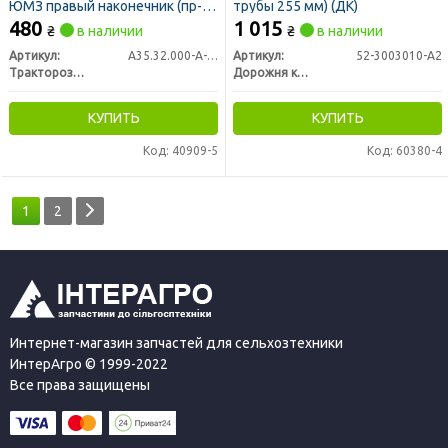
ЮМЗ правый наконечник (пр-во
трубы 255 мм) (ДК)
РЗТ г. Ромны)
480
1 015
₴
в наличии
₴
в наличии
Артикул:
А35.32.000-А-02
Артикул:
52-3003010-А2
Тракторозапчасть г. Ромны
Дорожня карта
КУПИТЬ
КУПИТЬ
Код: 40909-5
Код: 60380-4
1
2
Интернет-магазин запчастей для сельхозтехники
ИнтерАгро © 1999-2022
Все права защищены