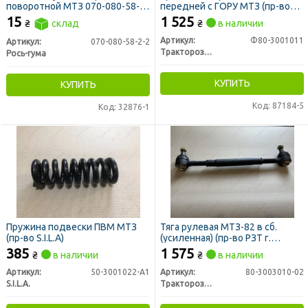
поворотной МТЗ 070-080-58-2-
передней с ГОРУ МТЗ (пр-во
2 (пр-во Рось-Гума)
РЗТ г. Ромны)
15
1 525
₴
склад
₴
в наличии
Артикул:
Ф80-3001011
Артикул:
070-080-58-2-2
Тракторозапчасть г. Ромны
Рось-гума
КУПИТЬ
КУПИТЬ
Код: 87184-5
Код: 32876-1
Пружина подвески ПВМ МТЗ
Тяга рулевая МТЗ-82 в сб.
(пр-во S.I.L.A)
(усиленная) (пр-во РЗТ г.
Ромны)
385
1 575
₴
в наличии
₴
в наличии
Артикул:
50-3001022-А1
Артикул:
80-3003010-02
S.I.L.A.
Тракторозапчасть г. Ромны