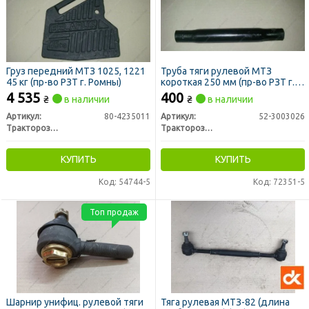
Груз передний МТЗ 1025, 1221
Труба тяги рулевой МТЗ
45 кг (пр-во РЗТ г. Ромны)
короткая 250 мм (пр-во РЗТ г.
Ромны)
4 535
400
₴
в наличии
₴
в наличии
Артикул:
80-4235011
Артикул:
52-3003026
Тракторозапчасть г. Ромны
Тракторозапчасть г. Ромны
КУПИТЬ
КУПИТЬ
Код: 54744-5
Код: 72351-5
Топ продаж
Шарнир унифиц. рулевой тяги
Тяга рулевая МТЗ-82 (длина