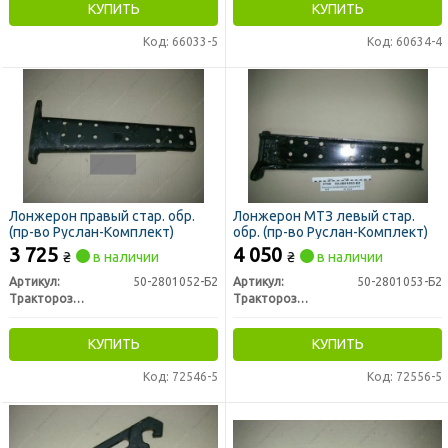
КУПИТЬ
КУПИТЬ
Код: 66033-5
Код: 60634-4
Лонжерон правый стар. обр.
Лонжерон МТЗ левый стар.
(пр-во Руслан-Комплект)
обр. (пр-во Руслан-Комплект)
3 725
4 050
₴
в наличии
₴
в наличии
Артикул:
50-2801052-Б2
Артикул:
50-2801053-Б2
Тракторозапчасть г. Ромны
Тракторозапчасть г. Ромны
КУПИТЬ
КУПИТЬ
Код: 72546-5
Код: 72556-5