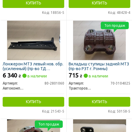
КУПИТЬ
КУПИТЬ
Код: 18856-5
Код: 48428-4
Топ продаж
Лонжерон МТЗ левый нов. обр.
Вкладыш ступицы задней МТЗ
(усиленный) (пр-во ТД
(пр-во РЗТ г. Ромны)
Автокомплект)
6 340
715
₴
в наличии
₴
в наличии
Артикул:
80-2801060
Артикул:
70-3104025
Автокомплект ТД (Евро-Лан Трейд)
Тракторозапчасть г. Ромны
КУПИТЬ
КУПИТЬ
Код: 21543-5
Код: 50158-5
Топ продаж