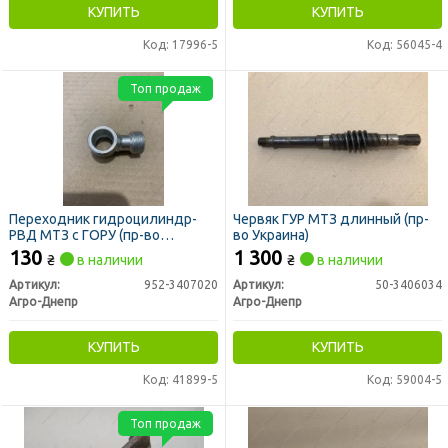
КУПИТЬ
КУПИТЬ
Код: 17996-5
Код: 56045-4
Топ продаж
Переходник гидроцилиндр-
Червяк ГУР МТЗ длинный (пр-
РВД МТЗ с ГОРУ (пр-во
во Украина)
Украина)
130
1 300
₴
в наличии
₴
в наличии
Артикул:
952-3407020
Артикул:
50-3406034
Агро-Днепр
Агро-Днепр
КУПИТЬ
КУПИТЬ
Код: 41899-5
Код: 59004-5
Топ продаж