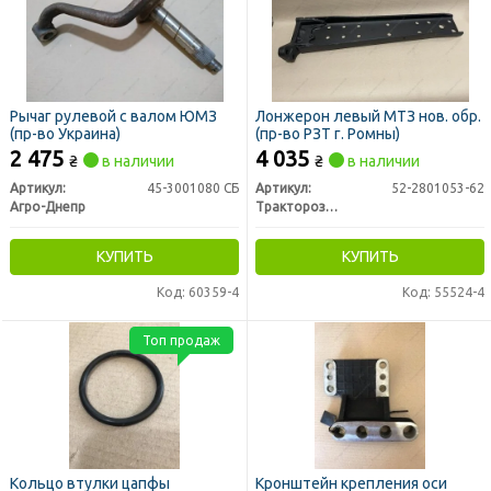
Рычаг рулевой с валом ЮМЗ
Лонжерон левый МТЗ нов. обр.
(пр-во Украина)
(пр-во РЗТ г. Ромны)
2 475
4 035
₴
в наличии
₴
в наличии
Артикул:
45-3001080 СБ
Артикул:
52-2801053-62
Агро-Днепр
Тракторозапчасть г. Ромны
КУПИТЬ
КУПИТЬ
Код: 60359-4
Код: 55524-4
Топ продаж
Кольцо втулки цапфы
Кронштейн крепления оси