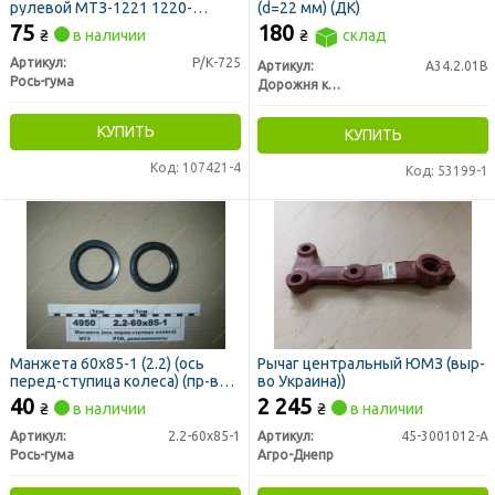
рулевой МТЗ-1221 1220-
(d=22 мм) (ДК)
3003010 (без пальца) (пр-во
75
180
₴
в наличии
₴
склад
Рось-Гума)
Артикул:
Р/К-725
Артикул:
А34.2.01В
Рось-гума
Дорожня карта
КУПИТЬ
КУПИТЬ
Код: 107421-4
Код: 53199-1
Манжета 60х85-1 (2.2) (ось
Рычаг центральный ЮМЗ (выр-
перед-ступица колеса) (пр-во
во Украина))
Рось-Гума)
40
2 245
₴
в наличии
₴
в наличии
Артикул:
2.2-60х85-1
Артикул:
45-3001012-А
Рось-гума
Агро-Днепр