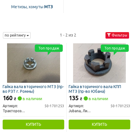
Метизы, хомуты
МТЗ
1 - 2 из 2
по рейтингу
Фильтры
Топ продаж
Топ продаж
Гайка вала вторичного МТЗ (пр-
Гайка вторичного вала КПП
во РЗТ г. Ромны)
МТЗ (пр-во Юбана)
160
135
₴
в наличии
₴
в наличии
Артикул:
50-1701253
Артикул:
50-1701253
Тракторозапчасть г. Ромны
Jubana, Литва
КУПИТЬ
КУПИТЬ