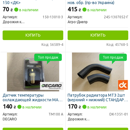
150 <ДК>
нов. обр. (пр-во Украина)
70
415
₴
в наличии
₴
в наличии
Артикул:
150-13010-3
Артикул:
245-1307052-Г
Дорожня карта
Агро-Днепр
КУПИТЬ
КУПИТЬ
Код: 56589-4
Код: 45768-5
Топ продаж
Топ продаж
Датчик температуры
Патрубок радиатора МТЗ 2шт
охлаждающей жидкости МАЗ,
(верхний + нижний) СТАНДАРТ
ГАЗ (под клемму) (DECARO)
(ДК)
140
170
₴
в наличии
₴
в наличии
Артикул:
ТМ100 А
Артикул:
DK-1351-01
DECARO
Дорожня карта