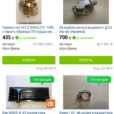
Термостат МТЗ, ЮМЗ (ТС-109)
Патрубок насоса водяного Д 65
старого образца (70 градусов)
(пр-во Украина)
(пр-во Агро-Днепр Украина)
435
700
₴
в наличии
₴
в наличии
Артикул:
ТС-109-1306100-ГЧ
Артикул:
Д11-047- Б
Агро-Днепр
Агро-Днепр
КУПИТЬ
КУПИТЬ
Код: 60709-4
Код: 53148-4
Топ продаж
Топ продаж
Бак ЮМЗ Д-65 радиатора
Хомут ХС-46 шланга радиатора