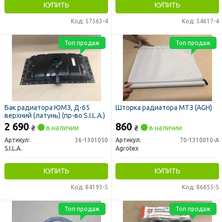
КУПИТЬ
КУПИТЬ
Код: 57563-4
Код: 54617-4
Топ продаж
Топ продаж
Бак радиатора ЮМЗ, Д-65
Шторка радиатора МТЗ (AGH)
верхний (латунь) (пр-во S.I.L.A.)
2 690
860
₴
в наличии
₴
в наличии
Артикул:
36-1301050
Артикул:
70-1310010-А
S.I.L.A.
Agrotex
КУПИТЬ
КУПИТЬ
Код: 84193-5
Код: 86655-5
Топ продаж
Топ продаж