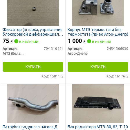
Фиксатор (шторка, управления
Корпус МТЗ термостата без
блокировкой дифференциала)
термостата (пр-во Агро-Днепр)
МТЗ (пр-во МТЗ)
75
1 000
₴
в наличии
₴
в наличии
Артикул:
70-1310441
Артикул:
245-1306030
МТЗ (Беларусь)
Агро-Днепр
КУПИТЬ
КУПИТЬ
Код: 15811-5
Код: 16176-5
Патрубок водяного насоса Д
Бак радиатора МТЗ-80, 82, Т-70