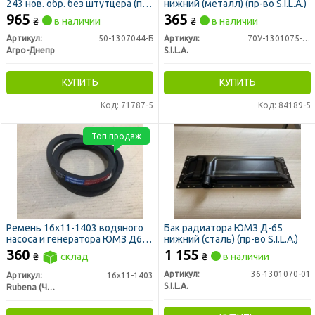
243 нов. обр. без штутцера (пр-
нижний (металл) (пр-во S.I.L.A.)
во Агро-Днепр)
965
365
₴
в наличии
₴
в наличии
Артикул:
50-1307044-Б
Артикул:
70У-1301075-01
Агро-Днепр
S.I.L.A.
КУПИТЬ
КУПИТЬ
Код: 71787-5
Код: 84189-5
Топ продаж
Ремень 16х11-1403 водяного
Бак радиатора ЮМЗ Д-65
насоса и генератора ЮМЗ Д65
нижний (сталь) (пр-во S.I.L.A.)
(пр-во Rubena)
360
1 155
₴
склад
₴
в наличии
Артикул:
36-1301070-01
Артикул:
16x11-1403
S.I.L.A.
Rubena (Чехия)