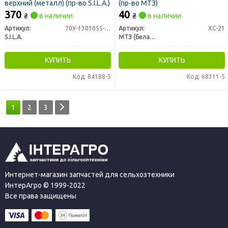
верхний (металл) (пр-во S.I.L.A.)
(пр-во МТЗ)
370
40
₴
в наличии
₴
в наличии
Артикул:
70У-1301055-01
Артикул:
ХС-21
S.I.L.A.
МТЗ (Беларусь)
КУПИТЬ
КУПИТЬ
Код: 84188-5
Код: 68311-5
1
2
3
Интернет-магазин запчастей для сельхозтехники
ИнтерАгро © 1999-2022
Все права защищены