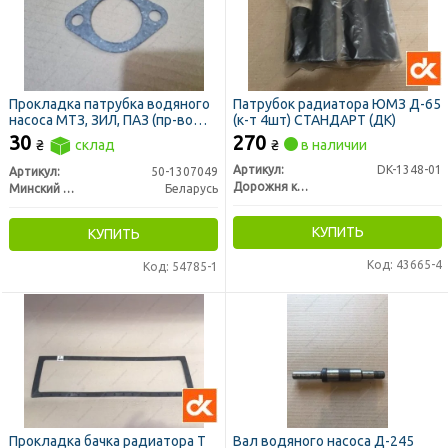
Прокладка патрубка водяного
Патрубок радиатора ЮМЗ Д-65
насоса МТЗ, ЗИЛ, ПАЗ (пр-во
(к-т 4шт) СТАНДАРТ (ДК)
ММЗ)
30
270
₴
склад
₴
в наличии
Артикул:
DK-1348-01
Артикул:
50-1307049
Дорожня карта
Минский Моторный Завод
Беларусь
КУПИТЬ
КУПИТЬ
Код: 43665-4
Код: 54785-1
Прокладка бачка радиатора Т
Вал водяного насоса Д-245