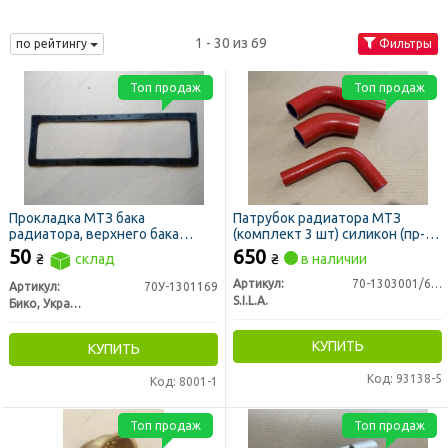
1 - 30 из 69
по рейтингу
Фильтры
Топ продаж
Топ продаж
Прокладка МТЗ бака
Патрубок радиатора МТЗ
радиатора, верхнего бака
(комплект 3 шт) силикон (пр-во
радиатора ЮМЗ нов. обр. (пр-
SILA)
50
650
₴
склад
₴
в наличии
во Бико)
Артикул:
70-1303001/62/28
Артикул:
70У-1301169
S.I.L.A.
Бико, Украина
КУПИТЬ
КУПИТЬ
Код: 93138-5
Код: 8001-1
Топ продаж
Топ продаж