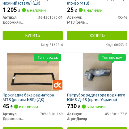
нижний (сталь) (ДК)
(пр-во МТЗ)
1 205
25
₴
в наличии
₴
в наличии
Артикул:
36-1301070-01
Артикул:
ХС-46
Дорожня карта
МТЗ (Беларусь)
КУПИТЬ
КУПИТЬ
Код: 51698-4
Код: 60553-5
Топ продаж
Топ продаж
Прокладка бака радиатора
Патрубок радиатора водяного
МТЗ (резина NBR) (ДК)
ЮМЗ Д-65 (пр-во Украина)
45
730
₴
в наличии
₴
в наличии
Артикул:
70У.13.01.169
Артикул:
45-1301177-Б
Дорожня карта
Агро-Днепр