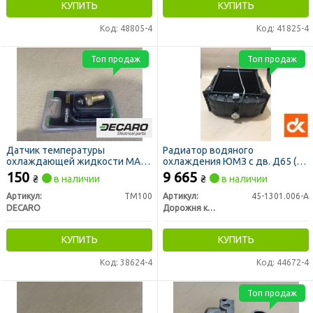
КУПИТЬ
КУПИТЬ
Код: 48805-4
Код: 41825-4
Топ продаж
Топ продаж
Датчик температуры
Радиатор водяного
охлаждающей жидкости МАЗ,
охлаждения ЮМЗ с дв. Д65 (4-
ГАЗ, КРАЗ, ЗИЛ, МТЗ под болт
х рядный) алюминий (ДК)
150
9 665
₴
в наличии
₴
в наличии
(DECARO)
Артикул:
ТМ100
Артикул:
45-1301.006-А
DECARO
Дорожня карта
КУПИТЬ
КУПИТЬ
Код: 38624-4
Код: 44672-4
Топ продаж