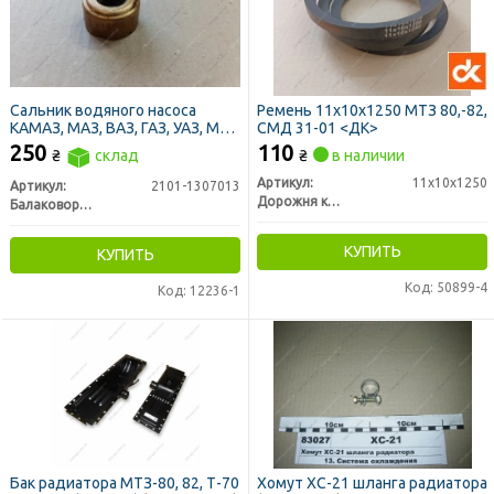
Сальник водяного насоса
Ремень 11х10х1250 МТЗ 80,-82,
КАМАЗ, МАЗ, ВАЗ, ГАЗ, УАЗ, МТЗ
СМД 31-01 <ДК>
17х37х21 (БРТ)
250
110
₴
склад
₴
в наличии
Артикул:
11х10х1250
Артикул:
2101-1307013
Дорожня карта
Балаковорезинотехника ОАО
КУПИТЬ
КУПИТЬ
Код: 50899-4
Код: 12236-1
Бак радиатора МТЗ-80, 82, Т-70
Хомут ХС-21 шланга радиатора