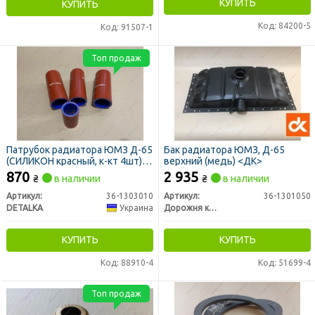
КУПИТЬ
КУПИТЬ
Код: 84200-5
Код: 91507-1
Топ продаж
Патрубок радиатора ЮМЗ Д-65
Бак радиатора ЮМЗ, Д-65
(СИЛИКОН красный, к-кт 4шт)
верхний (медь) <ДК>
(DETALKA)
870
2 935
₴
в наличии
₴
в наличии
Артикул:
36-1303010
Артикул:
36-1301050
DETALKA
Украина
Дорожня карта
КУПИТЬ
КУПИТЬ
Код: 88910-4
Код: 51699-4
Топ продаж