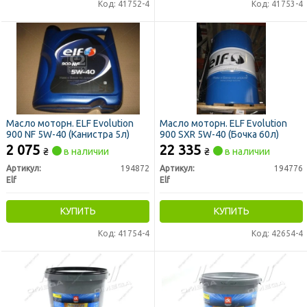
Код: 41752-4
Код: 41753-4
Масло моторн. ELF Evolution
Масло моторн. ELF Evolution
900 NF 5W-40 (Канистра 5л)
900 SXR 5W-40 (Бочка 60л)
2 075
22 335
₴
в наличии
₴
в наличии
Артикул:
194872
Артикул:
194776
Elf
Elf
КУПИТЬ
КУПИТЬ
Код: 41754-4
Код: 42654-4