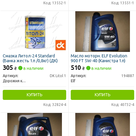
Код: 13552-1
Код: 13551-1
Смазка Литол-24 Standard
Масло моторн. ELF Evolution
(Банка жесть 1л /0,8кг) (ДК)
900 FT 5W-40 (Канистра 1л)
305
510
₴
в наличии
₴
в наличии
Артикул:
DK Litol 1
Артикул:
194887
Дорожня карта
Elf
КУПИТЬ
КУПИТЬ
Код: 32824-4
Код: 40732-4