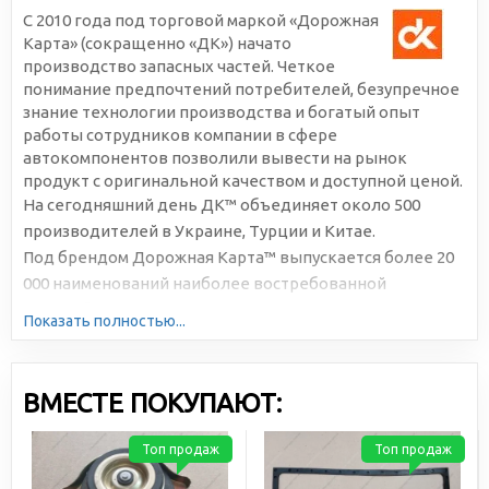
С 2010 года под торговой маркой «Дорожная
Карта» (сокращенно «ДК») начато
производство запасных частей. Четкое
понимание предпочтений потребителей, безупречное
знание технологии производства и богатый опыт
работы сотрудников компании в сфере
автокомпонентов позволили вывести на рынок
продукт с оригинальной качеством и доступной ценой.
На сегодняшний день ДК™ объединяет около 500
производителей в Украине, Турции и Китае.
Под брендом Дорожная Карта™ выпускается более 20
000 наименований наиболее востребованной
автомобильной продукции. Большая серийность,
Показать полностью...
высокотехнологичное производство и отлаженная
логистика позволяют снижать себестоимость и делать
цены доступными для всех участников рынка.
ВМЕСТЕ ПОКУПАЮТ:
Топ продаж
Топ продаж