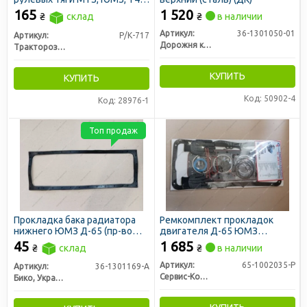
Т16 (с пальцем) (Руслан-
165
1 520
₴
склад
₴
в наличии
Комплект)
Артикул:
36-1301050-01
Артикул:
Р/К-717
Дорожня карта
Тракторозапчасть г. Ромны
КУПИТЬ
КУПИТЬ
Код: 50902-4
Код: 28976-1
Топ продаж
Прокладка бака радиатора
Ремкомплект прокладок
нижнего ЮМЗ Д-65 (пр-во
двигателя Д-65 ЮМЗ
Украина)
РЕМОНТНИК (41
45
1 685
₴
склад
₴
в наличии
наименования) (пр-во
Сервис-Комплектация)
Артикул:
65-1002035-Р
Артикул:
36-1301169-А
Сервис-Комплектация ООО, Украина
Бико, Украина