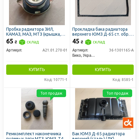
Пробка радиатора ЗИЛ,
Прокладка бака радиатора
КАМАЗ, МАЗ, МТЗ (крышка,
верхнего ЮМЗ Д-65 ст. обр.
большая)
(пр-во Украина)
65
45
₴
склад
₴
склад
Артикул:
А21.01.270-01
Артикул:
36-1301165-А
Бико, Украина
КУПИТЬ
КУПИТЬ
Код: 10771-1
Код: 8585-1
Топ продаж
Топ продаж
Ремкомплект наконечника
Бак ЮМЗ Д-65 радиатора
рулевых тяги МТЗ, ЮМЗ, Т40,
верхний (сталь) (ДК)