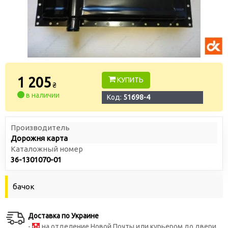
1 205
КУПИТЬ
₴
в наличии
Код:
51698-4
Производитель
Дорожня карта
Каталожный номер
36-1301070-01
бачок
Доставка по Украине
-
на отделение Новой Почты или курьером до двери