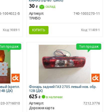
КАМАЗ (пр-во Трибо)
30
₴
склад
6-1004022-Б
Артикул:
740-1003270-11
ТРИБО
КУПИТЬ
Код: 9089-1
Код: 11409-1
Топ продаж
Топ продаж
вый (крепл.
Фонарь задний ГАЗ 2705 левый нов. обр.
24В (ДК)
12В (ДК)
625
₴
в наличии
320-3716010
Артикул:
7212.3776
Дорожня карта