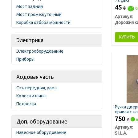
72 (ДК)
45
Мост задний
₴
с
Мост промежуточный
Артикул:
Дорожня к
Коробка отбора мощности
КУПИТЬ
Электрика
Электрооборудование
Приборы
Ходовая часть
Ось передняя, рама
Колеса и шины
Подвеска
Ручка двер
правая с к
S.I.L.A. AC)
750
₴
в
Доп. оборудование
Артикул:
Навесное оборудование
S.I.L.A.