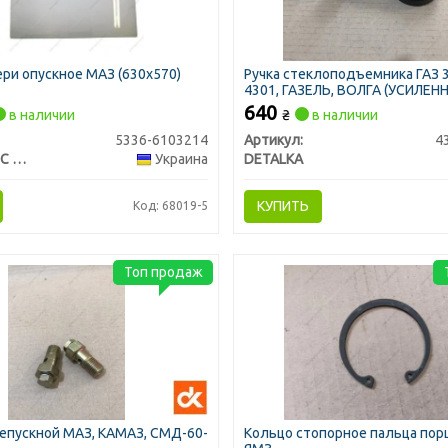
ри опускное МАЗ (630х570)
Ручка стеклоподъемника ГАЗ 3
4301, ГАЗЕЛЬ, ВОЛГА (УСИЛЕНН
цинковый сплав) (DETALKA)
640
в наличии
₴
в наличии
5336-6103214
Артикул:
4
СЕЙФ ГЛАСС ФАКТОРІ ТОВ
Украина
DETALKA
КУПИТЬ
Код: 68019-5
Топ продаж
епускной МАЗ, КАМАЗ, СМД-60-
Кольцо стопорное пальца по