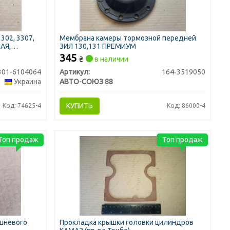
302, 3307,
Мембрана камеры тормозной передней
АЯ,
ЗИЛ 130,131 ПРЕМИУМ
345
₴
в наличии
301-6104064
Артикул:
164-3519050
Украина
АВТО-СОЮЗ 88
КУПИТЬ
Код: 74625-4
Код: 86000-4
Топ продаж
Топ продаж
ршневого
Прокладка крышки головки цилиндров