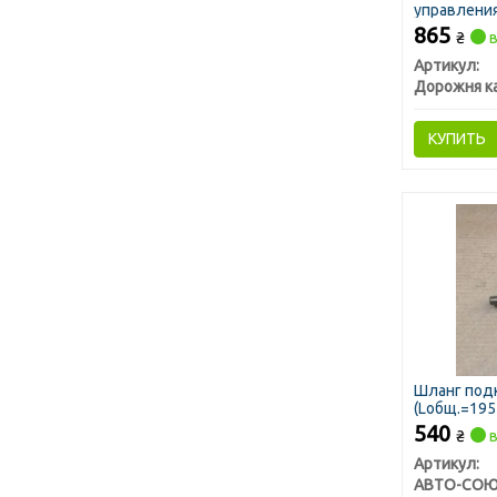
управления
(нижняя час
865
₴
в
Артикул:
Дорожня к
КУПИТЬ
Шланг подк
(Lобщ.=195-
гайки)
540
₴
в
Артикул:
АВТО-СОЮ