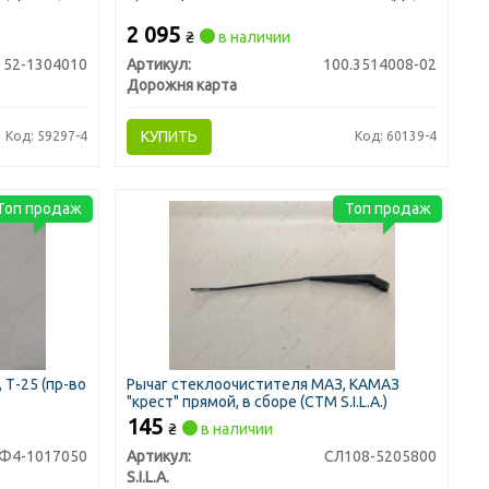
2 095
₴
в наличии
52-1304010
Артикул:
100.3514008-02
Дорожня карта
КУПИТЬ
Код: 59297-4
Код: 60139-4
Топ продаж
Топ продаж
, Т-25
(пр-во
Рычаг стеклоочистителя МАЗ, КАМАЗ
"крест" прямой, в сборе (СТМ S.I.L.A.)
145
₴
в наличии
Ф4-1017050
Артикул:
СЛ108-5205800
S.I.L.A.