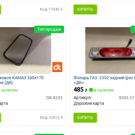
КУПИТЬ
Код: 17043-5
Топ продаж
оковое КАМАЗ 360х170
Фонарь ГАЗ -3302 задний (рес
е (ДК)
<ДК>
485
 наличии
₴
в наличии
DK-8203
Артикул:
8502.37
арта
Дорожня карта
КУПИТЬ
Код: 52012-4