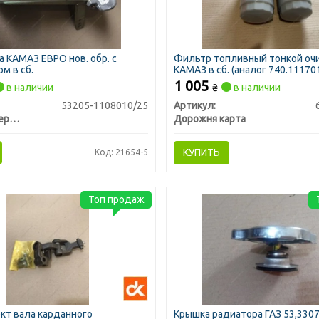
а КАМАЗ ЕВРО нов. обр. с
Фильтр топливный тонкой оч
м в сб.
КАМАЗ в сб. (аналог 740.111701
1 005
в наличии
₴
в наличии
53205-1108010/25
Артикул:
КамАЗ, Набережные Челны
Дорожня карта
КУПИТЬ
Код: 21654-5
Топ продаж
кт вала карданного
Крышка радиатора ГАЗ 53,3307