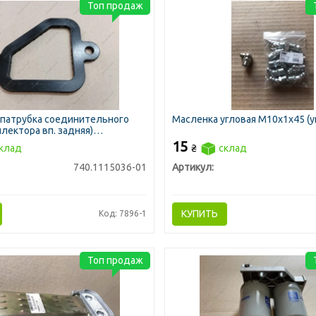
Топ продаж
 патрубка соединительного
Масленка угловая М10х1х45 (у
лектора вп. задняя)
ик
15
клад
₴
склад
740.1115036-01
Артикул:
КУПИТЬ
Код: 7896-1
Топ продаж