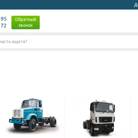
Д
-95
Обратный
-72
звонок