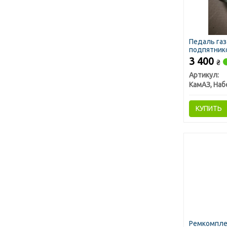
Педаль газ
подпятнико
3 400
₴
Артикул:
КУПИТЬ
Ремкомпле