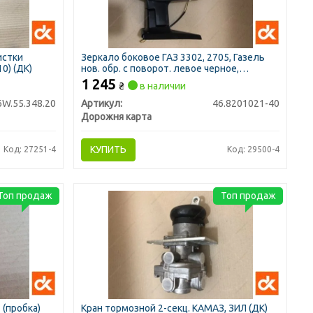
истки
Зеркало боковое ГАЗ 3302, 2705, Газель
0) (ДК)
нов. обр. с поворот. левое черное,
матовое (ДК)
1 245
₴
в наличии
6W.55.348.20
Артикул:
46.8201021-40
Дорожня карта
КУПИТЬ
Код: 27251-4
Код: 29500-4
Топ продаж
Топ продаж
 (пробка)
Кран тормозной 2-секц. КАМАЗ, ЗИЛ (ДК)