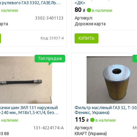
 рулевого ГАЗ 3302, ГАЗЕЛЬ
<ДК>
ть) (ДК)
80
 наличии
₴
в наличии
3302-3401123
Артикул:
арта
Дорожня карта
КУПИТЬ
Код: 33937-4
Топ продаж
ачки шин ЗИЛ 131 наружный
Фильтр масляный ГАЗ 52, Т-30
240 мм., М18х1,5-К1/4, без
Феникс, Украина)
115
 наличии
₴
в наличии
131-4224174-А
Артикул:
М
З 88
KRAFT (Украина)