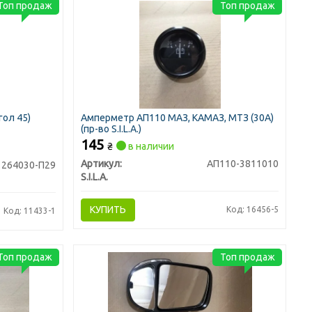
Топ продаж
Топ продаж
гол 45)
Амперметр АП110 МАЗ, КАМАЗ, МТЗ (30А)
(пр-во S.I.L.A.)
145
₴
в наличии
Артикул:
АП110-3811010
264030-П29
S.I.L.A.
КУПИТЬ
Код: 16456-5
Код: 11433-1
Топ продаж
Топ продаж