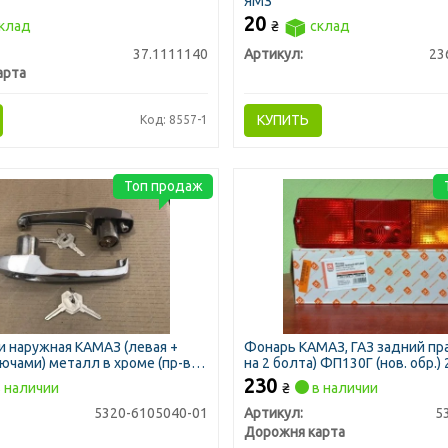
ЯМЗ
20
клад
₴
склад
37.1111140
Артикул:
23
арта
КУПИТЬ
Код: 8557-1
Топ продаж
и наружная КАМАЗ (левая +
Фонарь КАМАЗ, ГАЗ задний пра
лючами) металл в хроме (пр-во
на 2 болта) ФП130Г (нов. обр.) 
230
 наличии
₴
в наличии
5320-6105040-01
Артикул:
5
Дорожня карта