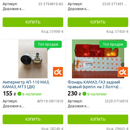
Артикул:
53-3704010-A5
Артикул:
5320-3716010/11-31
Дорожня карта
Дорожня карта
КУПИТЬ
КУПИТЬ
Код: 33908-4
Код: 57450-4
Топ продаж
Топ продаж
Амперметр АП-110 МАЗ,
Фонарь КАМАЗ, ГАЗ задний
КАМАЗ, МТЗ (ДК)
правый (крепл. на 2 болта)
ФП130Г (нов. обр.) 24В (ДК)
155
230
₴
в наличии
₴
в наличии
Артикул:
АП110-3811010
Артикул:
5320-3716010
Дорожня карта
Дорожня карта
КУПИТЬ
КУПИТЬ
Код: 58240-4
Код: 29663-4