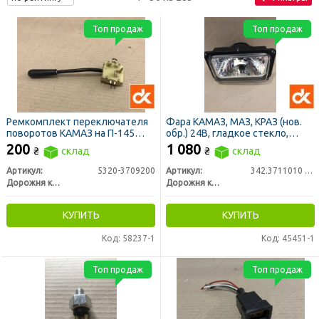
Топ продаж
Топ продаж
Ремкомплект переключателя
Фара КАМАЗ, МАЗ, КРАЗ (нов.
поворотов КАМАЗ на П-145
обр.) 24В, гладкое стекло,
(ДК)
прямоугольная с ручным
200
1 080
₴
склад
₴
склад
корректором (ДК)
Артикул:
5320-3709200
Артикул:
342.3711010 -03
Дорожня карта
Дорожня карта
КУПИТЬ
КУПИТЬ
Код: 58237-1
Код: 45451-1
Топ продаж
Топ продаж