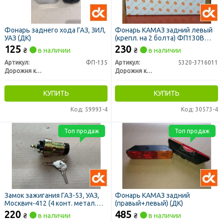
Фонарь заднего хода ГАЗ, ЗИЛ,
Фонарь КАМАЗ задний левый
УАЗ (ДК)
(крепл. на 2 болта) ФП130В
(нов. обр.) 24В (ДК)
125
230
₴
в наличии
₴
в наличии
Артикул:
ФП-135
Артикул:
5320-3716011
Дорожня карта
Дорожня карта
КУПИТЬ
КУПИТЬ
Код: 59993-4
Код: 30573-4
Топ продаж
Топ продаж
Замок зажигания ГАЗ-53, УАЗ,
Фонарь КАМАЗ задний
Москвич-412 (4 конт. метал.
(правый+левый) (ДК)
корпус) (ДК)
220
485
₴
в наличии
₴
в наличии