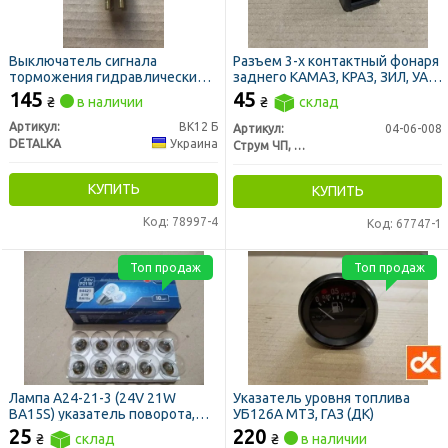
Выключатель сигнала
Разъем 3-х контактный фонаря
торможения гидравлический
заднего КАМАЗ, КРАЗ, ЗИЛ, УАЗ
ГАЗ, ЗИЛ, УРАЛ, УАЗ (DETALKA)
(фишка) (Струм ЧП Украина)
145
45
₴
в наличии
₴
склад
Артикул:
ВК12 Б
Артикул:
04-06-008
DETALKA
Украина
Струм ЧП, Украина
КУПИТЬ
КУПИТЬ
Код: 78997-4
Код: 67747-1
Топ продаж
Топ продаж
Лампа А24-21-3 (24V 21W
Указатель уровня топлива
BA15S) указатель поворота,
УБ126А МТЗ, ГАЗ (ДК)
стоп-сигнал МАЗ, КАМАЗ,
25
220
₴
склад
₴
в наличии
автобус (пр-во Диалуч)