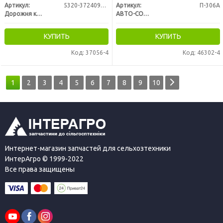
Артикул:
5320-3724094-10
Артикул:
П-306А
Дорожня карта
АВТО-СОЮЗ 88
КУПИТЬ
КУПИТЬ
Код: 37056-4
Код: 46302-4
1
2
3
4
5
6
7
8
9
10
Интернет-магазин запчастей для сельхозтехники
ИнтерАгро © 1999-2022
Все права защищены