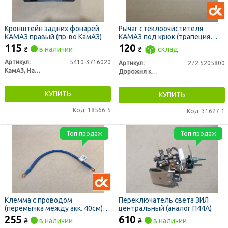
Кронштейн задних фонарей
Рычаг стеклоочистителя
КАМАЗ правый (пр-во КамАЗ)
КАМАЗ под крюк (трапеция
нов. обр, крепление нов. обр.)
115
120
₴
в наличии
₴
склад
(ДК)
Артикул:
5410-3716020
Артикул:
272.5205800
КамАЗ, Набережные Челны
Дорожня карта
КУПИТЬ
КУПИТЬ
Код: 18566-5
Код: 31627-1
Топ продаж
Топ продаж
Клемма с проводом
Переключатель света ЗИЛ
(перемычка между акк. 40см)
центральный (аналог П44А)
под болт <ДК>
255
610
₴
в наличии
₴
в наличии