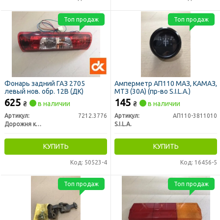
Топ продаж
Топ продаж
Фонарь задний ГАЗ 2705
Амперметр АП110 МАЗ, КАМАЗ,
левый нов. обр. 12В (ДК)
МТЗ (30А) (пр-во S.I.L.A.)
625
145
₴
в наличии
₴
в наличии
Артикул:
7212.3776
Артикул:
АП110-3811010
Дорожня карта
S.I.L.A.
КУПИТЬ
КУПИТЬ
Код: 50523-4
Код: 16456-5
Топ продаж
Топ продаж