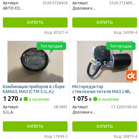
Артикул:
5320-3726410
Артикул:
5320-3724092-36
АВТО-СОЮЗ 88
Дорожня карта
КУПИТЬ
КУПИТЬ
Код: 42537-4
Код: 54508-4
Топ продаж
Топ продаж
Комбинация приборов в сборе
Моторедуктор
КАМАЗ, МАЗ (СТМ S.I.L.A.)
стеклоочистителя МАЗ 24В,
50Вт (ДК)
1 270
1 075
₴
в наличии
₴
в наличии
Артикул:
28.3801
Артикул:
13.5205100-02
S.I.L.A.
Дорожня карта
КУПИТЬ
КУПИТЬ
Код: 17699-5
Код: 50819-4