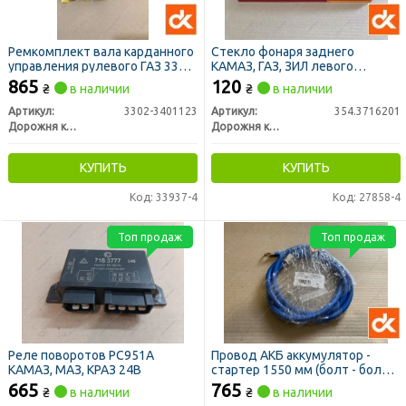
Ремкомплект вала карданного
Стекло фонаря заднего
управления рулевого ГАЗ 3302,
КАМАЗ, ГАЗ, ЗИЛ левого
ГАЗЕЛЬ (нижняя часть) (ДК)
(крепление на 2 болта) (нов.
865
120
₴
в наличии
₴
в наличии
обр.) (ДК)
Артикул:
3302-3401123
Артикул:
354.3716201
Дорожня карта
Дорожня карта
КУПИТЬ
КУПИТЬ
Код: 33937-4
Код: 27858-4
Топ продаж
Топ продаж
Реле поворотов РС951А
Провод АКБ аккумулятор -
КАМАЗ, МАЗ, КРАЗ 24В
стартер 1550 мм (болт - болт)
(ДК)
665
765
₴
в наличии
₴
в наличии