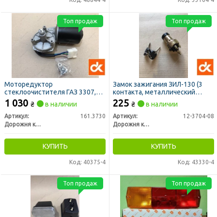
Топ продаж
Топ продаж
Моторедуктор
Замок зажигания ЗИЛ-130 (3
стеклоочистителя ГАЗ 3307,
контакта, металлический
ЗИЛ 12В, 7,2Вт (привод) (ДК)
корпус) (ДК)
1 030
225
₴
в наличии
₴
в наличии
Артикул:
161.3730
Артикул:
12-3704-08
Дорожня карта
Дорожня карта
КУПИТЬ
КУПИТЬ
Код: 40375-4
Код: 43330-4
Топ продаж
Топ продаж