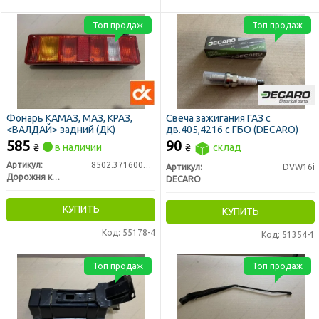
Топ продаж
Топ продаж
Фонарь КАМАЗ, МАЗ, КРАЗ,
Свеча зажигания ГАЗ с
<ВАЛДАЙ> задний (ДК)
дв.405,4216 с ГБО (DECARO)
585
90
₴
в наличии
₴
склад
Артикул:
8502.3716000-01
Артикул:
DVW16i
Дорожня карта
DECARO
КУПИТЬ
КУПИТЬ
Код: 55178-4
Код: 51354-1
Топ продаж
Топ продаж