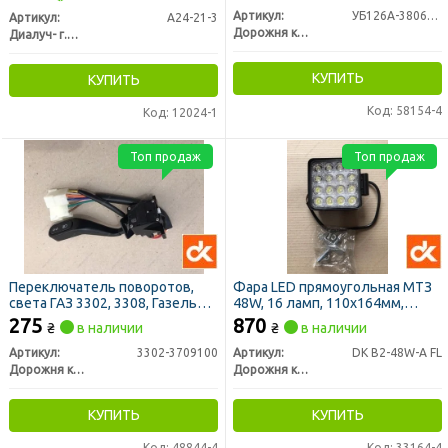
Артикул:
УБ126А-3806010
Артикул:
А24-21-3
Дорожня карта
Диалуч- г.Москва
КУПИТЬ
КУПИТЬ
Код: 58154-4
Код: 12024-1
Топ продаж
Топ продаж
Переключатель поворотов,
Фара LED прямоугольная МТЗ
света ГАЗ 3302, 3308, Газель
48W, 16 ламп, 110х164мм,
12/24В (ДК)
широкий луч
275
870
₴
в наличии
₴
в наличии
(трактор,погрузчик) <ДК>
Артикул:
3302-3709100
Артикул:
DK B2-48W-A FL
Дорожня карта
Дорожня карта
КУПИТЬ
КУПИТЬ
Код: 48844-4
Код: 33164-4