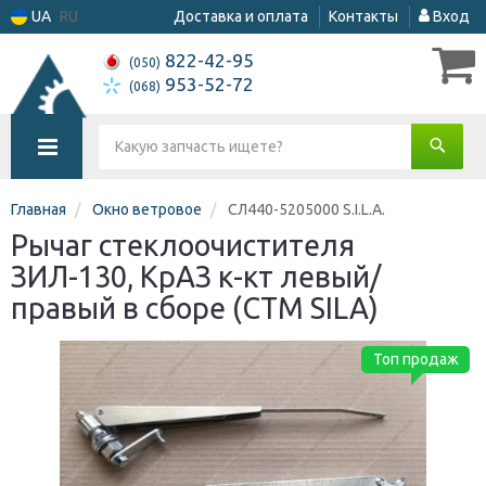
UA
RU
Доставка и оплата
Контакты
Вход
822-42-95
(050)
953-52-72
(068)
Главная
Окно ветровое
СЛ440-5205000 S.I.L.A.
Рычаг стеклоочистителя
ЗИЛ-130, КрАЗ к-кт левый/
правый в сборе (СТМ SILA)
Топ продаж