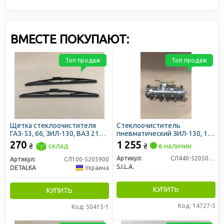
ВМЕСТЕ ПОКУПАЮТ:
Топ продаж
Топ продаж
Щетка стеклоочистителя
Стеклоочиститель
ГАЗ-53, 66, ЗИЛ-130, ВАЗ 2101
пневматический ЗИЛ-130, 131
330мм (2 шт)
(пр-во S.I.L.A. AC)
270
1 255
₴
склад
₴
в наличии
Артикул:
СЛ440-5205010 (130-5205010)
Артикул:
СЛ100-5205900
S.I.L.A.
DETALKA
Украина
КУПИТЬ
КУПИТЬ
Код: 14727-5
Код: 50415-1