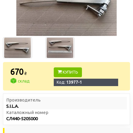
670
КУПИТЬ
₴
склад
Код:
13977-1
Производитель
S.I.L.A.
Каталожный номер
СЛ440-5205000