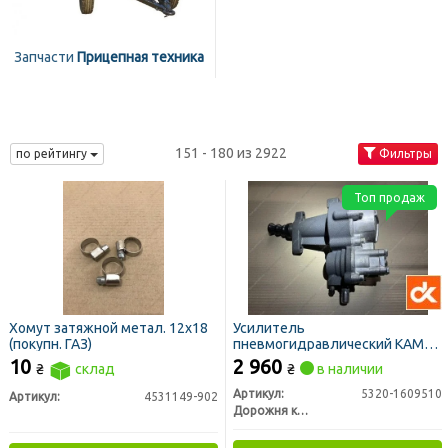
Запчасти
Прицепная техника
151 - 180 из 2922
по рейтингу
Фильтры
Топ продаж
Хомут затяжной метал. 12х18
Усилитель
(покупн. ГАЗ)
пневмогидравлический КАМАЗ
ПГУ (ДК)
10
2 960
₴
склад
₴
в наличии
Артикул:
5320-1609510
Артикул:
4531149-902
Дорожня карта