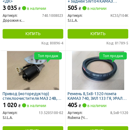
<ДК>
+ задней SW104 КАМАЗ
комплект
3 035
505
₴
в наличии
₴
в наличии
Артикул:
740.1008023
Артикул:
КС55/104К
Дорожня карта
S.I.L.A.
КУПИТЬ
КУПИТЬ
Код: 80896-4
Код: 81789-5
Топ продаж
Топ продаж
Привод (моторедуктор)
Ремень 8,5х8-1320 помпа
стеклоочистителя МАЗ 24В,
КАМАЗ 740, ЗИЛ 133 ГЯ, УРАЛ
50Вт (S.I.L.A. AC)
4320 (пр-во Rubena)
1 020
405
₴
в наличии
₴
в наличии
Артикул:
13.5205100-02
Артикул:
8,5х8-1320
S.I.L.A.
Rubena (Чехия)