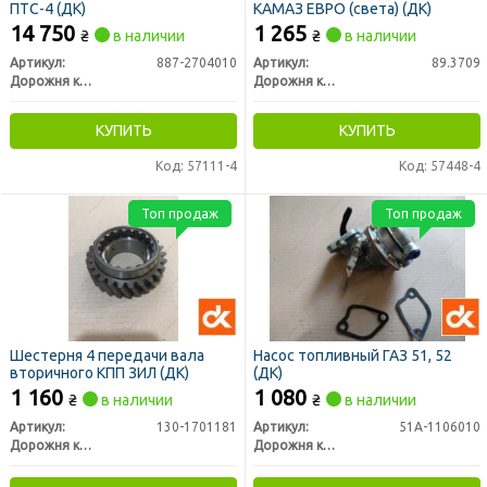
ПТС-4 (ДК)
КАМАЗ ЕВРО (света) (ДК)
14 750
1 265
₴
в наличии
₴
в наличии
Артикул:
887-2704010
Артикул:
89.3709
Дорожня карта
Дорожня карта
КУПИТЬ
КУПИТЬ
Код: 57111-4
Код: 57448-4
Топ продаж
Топ продаж
Шестерня 4 передачи вала
Насос топливный ГАЗ 51, 52
вторичного КПП ЗИЛ (ДК)
(ДК)
1 160
1 080
₴
в наличии
₴
в наличии
Артикул:
130-1701181
Артикул:
51А-1106010
Дорожня карта
Дорожня карта