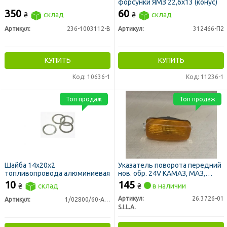
форсунки ЯМЗ 22,6х13 (конус)
350
60
₴
склад
₴
склад
Артикул:
236-1003112-В
Артикул:
312466-П2
КУПИТЬ
КУПИТЬ
Код: 10636-1
Код: 11236-1
Топ продаж
Топ продаж
Шайба 14х20х2
Указатель поворота передний
топливопровода алюминиевая
нов. обр. 24V КАМАЗ, МАЗ,
УРАЛ, КРАЗ (ан.112.01.11) (пр-во
10
145
₴
склад
₴
в наличии
S.I.L.A. AC)
Артикул:
26.3726-01
Артикул:
1/02800/60-Ал-01
S.I.L.A.