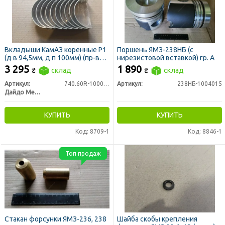
Вкладыши КамАЗ коренные Р1
Поршень ЯМЗ-238НБ (с
(д в 94,5мм, д п 100мм) (пр-во
нирезистовой вставкой) гр. А
Дайдо Металл Русь)
3 295
1 890
₴
склад
₴
склад
Артикул:
740.60R-1000102Р1
Артикул:
238НБ-1004015
Дайдо Металл Русь
КУПИТЬ
КУПИТЬ
Код: 8709-1
Код: 8846-1
Топ продаж
Стакан форсунки ЯМЗ-236, 238
Шайба скобы крепления