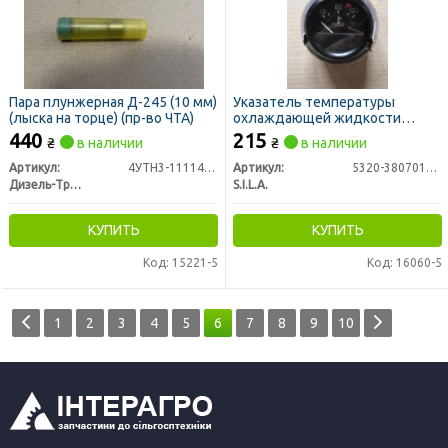
Пара плунжерная Д-245 (10 мм)
Указатель температуры
(лыска на торце) (пр-во ЧТА)
охлаждающей жидкости
УК-171 КАМАЗ (пр-во S.I.L.A. AC)
440
215
₴
в наличии
₴
в наличии
Артикул:
4УТН3-1111410-30
Артикул:
5320-3807010 (УК-171)
Дизель-Транс
S.I.L.A.
КУПИТЬ
КУПИТЬ
Код: 15221-5
Код: 16060-5
1
2
3
4
5
6
7
8
9
10