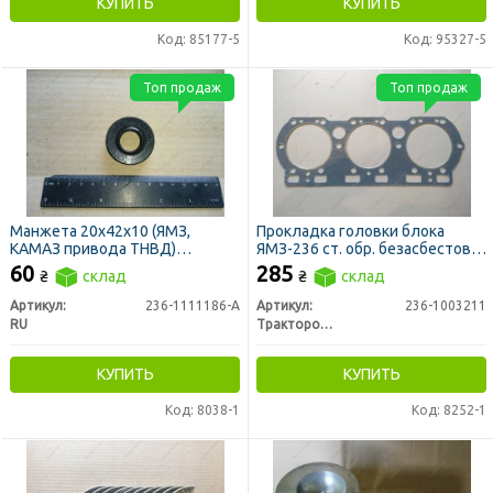
КУПИТЬ
КУПИТЬ
Код: 85177-5
Код: 95327-5
Топ продаж
Топ продаж
Манжета 20х42х10 (ЯМЗ,
Прокладка головки блока
КАМАЗ привода ТНВД)
ЯМЗ-236 ст. обр. безасбестовая
(740.1029240) (сальник)
(пр-во ЛЗТД)
60
285
₴
склад
₴
склад
Артикул:
236-1111186-А
Артикул:
236-1003211
RU
Трактородеталь г. Лозовая
КУПИТЬ
КУПИТЬ
Код: 8038-1
Код: 8252-1