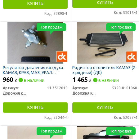
КУПИТЬ
КУПИТЬ
Код: 53015-4
Код: 52898-1
Топ продаж
Топ продаж
Регулятор давления воздуха
Радиатор отопителя КАМАЗ (2-
КАМАЗ, КРАЗ, МАЗ, УРАЛ
х рядный) (ДК)
(ст.обр.) (ДК)
960
1 465
₴
в наличии
₴
в наличии
Артикул:
11.3512010
Артикул:
5320-8101060
Дорожня карта
Дорожня карта
КУПИТЬ
КУПИТЬ
Код: 53044-4
Код: 53057-4
Топ продаж
Топ продаж