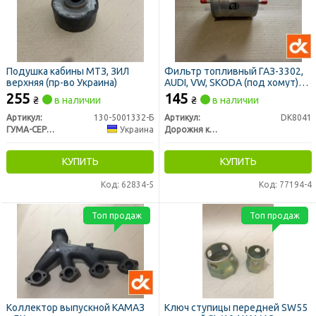
Подушка кабины МТЗ, ЗИЛ
Фильтр топливный ГАЗ-3302,
верхняя (пр-во Украина)
AUDI, VW, SKODA (под хомут)
<ДК>
255
145
₴
в наличии
₴
в наличии
Артикул:
130-5001332-Б
Артикул:
DK8041
ГУМА-СЕРВІС УКРАЇНА
Украина
Дорожня карта
КУПИТЬ
КУПИТЬ
Код: 62834-5
Код: 77194-4
Топ продаж
Топ продаж
Коллектор выпускной КАМАЗ
Ключ ступицы передней SW55