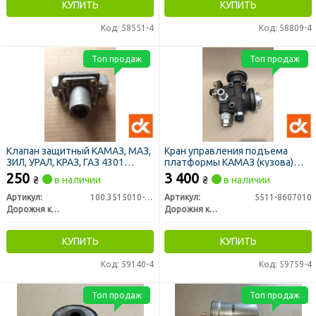
КУПИТЬ
КУПИТЬ
Код: 58551-4
Код: 58809-4
Топ продаж
Топ продаж
Клапан защитный КАМАЗ, МАЗ,
Кран управления подъема
ЗИЛ, УРАЛ, КРАЗ, ГАЗ 4301
платформы КАМАЗ (кузова)
одинарный (ДК)
(ДК)
250
3 400
₴
в наличии
₴
в наличии
Артикул:
100.3515010-01
Артикул:
5511-8607010
Дорожня карта
Дорожня карта
КУПИТЬ
КУПИТЬ
Код: 59140-4
Код: 59759-4
Топ продаж
Топ продаж