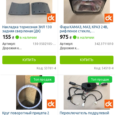
Накладка тормозная ЗИЛ 130
Фара КАМАЗ, МАЗ, КРАЗ 24В,
задняя сверленая (ДК)
рифленое стекло,
прямоугольная, ручной
155
975
₴
в наличии
₴
в наличии
корректор (ДК)
Артикул:
130-3502105-21
Артикул:
342.3711010
Дорожня карта
Дорожня карта
КУПИТЬ
КУПИТЬ
Код: 53761-4
Код: 54510-4
Топ продаж
Топ продаж
Круг поворотный прицепа 2
Переключатель подрулевой