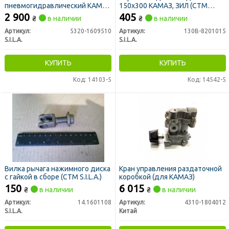
пневмогидравлический КАМАЗ
150х300 КАМАЗ, ЗИЛ (СТМ
в сб. (ПГУ) под сцепление 14,
S.I.L.A.)
2 900
405
₴
в наличии
₴
в наличии
142 (пр-во S.I.L.A. AC)
Артикул:
5320-1609510
Артикул:
130В-8201015
S.I.L.A.
S.I.L.A.
КУПИТЬ
КУПИТЬ
Код: 14103-5
Код: 14542-5
Вилка рычага нажимного диска
Кран управления раздаточной
с гайкой в сборе (СТМ S.I.L.A.)
коробкой (для КАМАЗ)
150
6 015
₴
в наличии
₴
в наличии
Артикул:
14.1601108
Артикул:
4310-1804012
S.I.L.A.
Китай