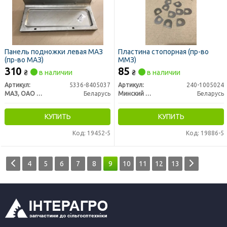
Панель подножки левая МАЗ
Пластина стопорная (пр-во
(пр-во МАЗ)
ММЗ)
310
85
₴
в наличии
₴
в наличии
Артикул:
5336-8405037
Артикул:
240-1005024
МАЗ, ОАО «Минский автомобильный завод»
Беларусь
Минский Моторный Завод
Беларусь
КУПИТЬ
КУПИТЬ
Код: 19452-5
Код: 19886-5
4
5
6
7
8
9
10
11
12
13