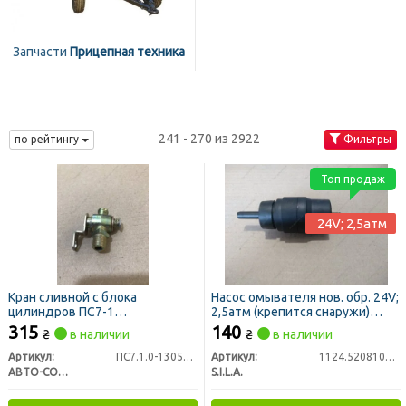
Запчасти
Прицепная техника
241 - 270 из 2922
по рейтингу
Фильтры
Топ продаж
24V; 2,5атм
Кран сливной с блока
Насос омывателя нов. обр. 24V;
цилиндров ПС7-1
2,5атм (крепится снаружи)
(511.1305040)
КАМАЗ черный (S.I.L.A. AC,
315
140
₴
в наличии
₴
в наличии
Ставрово)
Артикул:
ПС7.1.0-1305010
Артикул:
1124.5208100-04
АВТО-СОЮЗ 88
S.I.L.A.