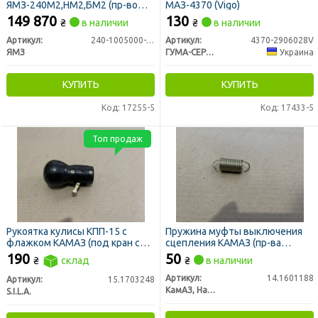
ЯМЗ-240М2,НМ2,БМ2 (пр-во
МАЗ-4370 (Vigo)
ЯМЗ)
149 870
130
₴
в наличии
₴
в наличии
Артикул:
240-1005000-А2
Артикул:
4370-2906028V
ЯМЗ
ГУМА-СЕРВІС УКРАЇНА
Украина
КУПИТЬ
КУПИТЬ
Код: 17255-5
Код: 17433-5
Топ продаж
Рукоятка кулисы КПП-15 с
Пружина муфты выключения
флажком КАМАЗ (под кран с
сцепления КАМАЗ (пр-ва
тросом)
КАМАЗ)
190
50
₴
склад
₴
в наличии
Артикул:
14.1601188
Артикул:
15.1703248
КамАЗ, Набережные Челны
S.I.L.A.