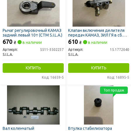
Рычаг регулировочный КАМАЗ
Клапан включения делителя
задний левый 10т (СТМ S.I.L.A.)
передач КАМАЗ, ЗИЛ ГЯ в сб.
(пр-во S.I.L.A. AC)
670
610
₴
в наличии
₴
в наличии
Артикул:
5511-3502237
Артикул:
15.1772040
S.I.L.A.
S.I.L.A.
КУПИТЬ
КУПИТЬ
Код: 16659-5
Код: 16895-5
Топ продаж
Вал коленчатый
Втулка стабилизатора