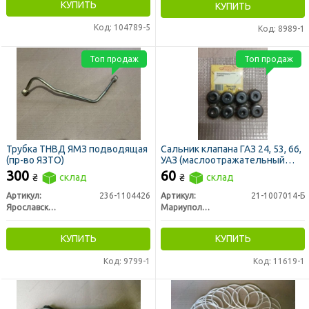
КУПИТЬ
КУПИТЬ
Код: 104789-5
Код: 8989-1
Топ продаж
Топ продаж
Трубка ТНВД ЯМЗ подводящая
Сальник клапана ГАЗ 24, 53, 66,
(пр-во ЯЗТО)
УАЗ (маслоотражательный
колпачек к-т 8 шт, 2468) (пр-во
300
60
₴
склад
₴
склад
Каучук Мариуполь РТИ)
Артикул:
236-1104426
Артикул:
21-1007014-Б
Ярославский завод технологической оснастки
Мариуполь РТИ
КУПИТЬ
КУПИТЬ
Код: 9799-1
Код: 11619-1