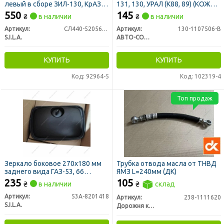
левый в сборе ЗИЛ-130, КрАЗ
131, 130, УРАЛ (К88, 89) (КОЖА)
(СТМ S.I.L.A.)
(ускорительного насоса)
550
145
₴
в наличии
₴
в наличии
Артикул:
СЛ440-5205600-В
Артикул:
130-1107506-В
S.I.L.A.
АВТО-СОЮЗ 88
КУПИТЬ
КУПИТЬ
Код: 92964-5
Код: 102319-4
Топ продаж
Зеркало боковое 270х180 мм
Трубка отвода масла от ТНВД
заднего вида ГАЗ-53, 66
ЯМЗ L=240мм (ДК)
широкоугольное
235
105
₴
в наличии
₴
склад
Артикул:
53А-8201418
Артикул:
238-1111620
S.I.L.A.
Дорожня карта