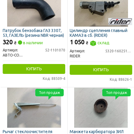
Патрубок бензобака ГАЗ 3307,
Цилиндр сцепления главный
53, ГАЗЕЛЬ (резина NBR черная)
КАМАЗ в сб. (RIDER)
320
1 050
₴
в наличии
₴
склад
Артикул:
52-1101070
Артикул:
5320-1602510-20
АВТО-СОЮЗ 88
RIDER
КУПИТЬ
КУПИТЬ
Код: 88509-4
Код: 88626-1
Топ продаж
Топ продаж
Рычаг стеклоочистителя
Манжета карбюратора ЗИЛ