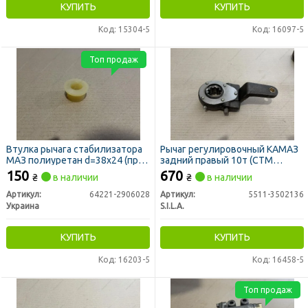
КУПИТЬ
КУПИТЬ
Код: 15304-5
Код: 16097-5
Топ продаж
Втулка рычага стабилизатора
Рычаг регулировочный КАМАЗ
МАЗ полиуретан d=38х24 (пр-
задний правый 10т (СТМ
во Украина)
S.I.L.A.)
150
670
₴
в наличии
₴
в наличии
Артикул:
64221-2906028
Артикул:
5511-3502136
Украина
S.I.L.A.
КУПИТЬ
КУПИТЬ
Код: 16203-5
Код: 16458-5
Топ продаж