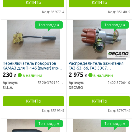
КУПИТЬ
КУПИТЬ
Код: 83977-4
Код: 85140-5
Топ продаж
Топ продаж
Переключатель поворотов
Распределитель зажигания
КАМАЗ для П-145 (рычаг) (пр-во
ГАЗ-53, 66, ГАЗ 3307
S.I.L.A. AC)
бесконтактный (DECARO)
230
2 975
₴
в наличии
₴
в наличии
Артикул:
5320-3709209-02
Артикул:
2402.3706-10
S.I.L.A.
DECARO
КУПИТЬ
КУПИТЬ
Код: 85393-5
Код: 87973-4
Топ продаж
Топ продаж