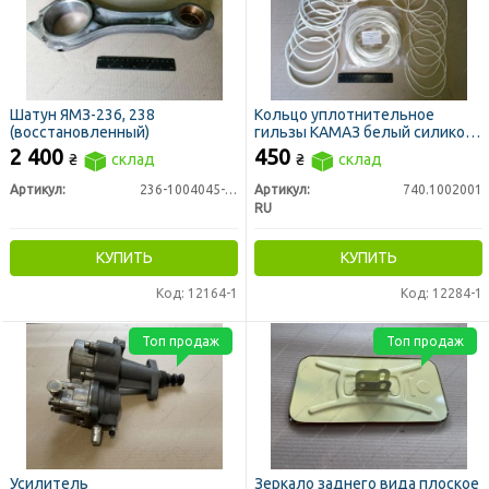
Шатун ЯМЗ-236, 238
Кольцо уплотнительное
(восстановленный)
гильзы КАМАЗ белый силикон
М/К
2 400
450
₴
склад
₴
склад
Артикул:
236-1004045-Б3
Артикул:
740.1002001
RU
КУПИТЬ
КУПИТЬ
Код: 12164-1
Код: 12284-1
Топ продаж
Топ продаж
Усилитель
Зеркало заднего вида плоское