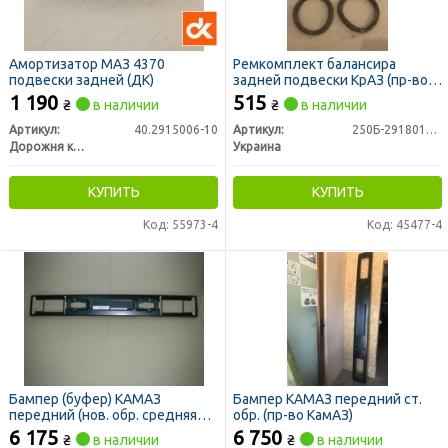
Амортизатор МАЗ 4370
Ремкомплект балансира
подвески задней (ДК)
задней подвески КрАЗ (пр-во
Украина)
1 190
515
₴
в наличии
₴
в наличии
Артикул:
40.2915006-10
Артикул:
250Б-2918010-РК
Дорожня карта
Украина
КУПИТЬ
КУПИТЬ
Код: 55973-4
Код: 45477-4
Бампер (буфер) КАМАЗ
Бампер КАМАЗ передний ст.
передний (нов. обр. средняя
обр. (пр-во КамАЗ)
часть) (пр-во КамАЗ)
6 175
6 750
₴
в наличии
₴
в наличии