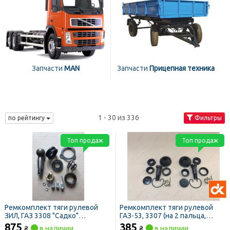
Запчасти
MAN
Запчасти
Прицепная техника
1 - 30 из 336
по рейтингу
Фильтры
Топ продаж
Топ продаж
Ремкомплект тяги рулевой
Ремкомплект тяги рулевой
ЗИЛ, ГАЗ 3308 "Садко"
ГАЗ-53, 3307 (на 2 пальца,
(вкладыши стальные, пыльник
полный) ПРЕМИУМ (ДК)
875
385
₴
в наличии
₴
в наличии