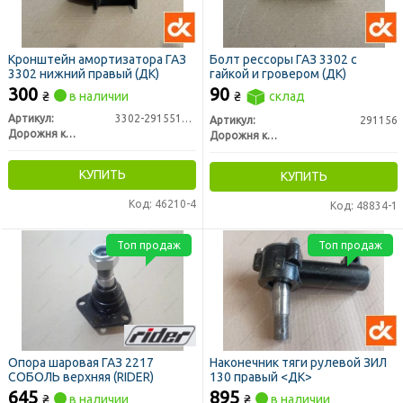
Кронштейн амортизатора ГАЗ
Болт рессоры ГАЗ 3302 с
3302 нижний правый (ДК)
гайкой и гровером (ДК)
300
90
₴
в наличии
₴
склад
Артикул:
3302-2915510-31
Артикул:
291156
Дорожня карта
Дорожня карта
КУПИТЬ
КУПИТЬ
Код: 46210-4
Код: 48834-1
Топ продаж
Топ продаж
Опора шаровая ГАЗ 2217
Наконечник тяги рулевой ЗИЛ
СОБОЛЬ верхняя (RIDER)
130 правый <ДК>
645
895
₴
в наличии
₴
в наличии