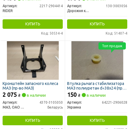
Артикул:
2217-2904414
Артикул:
130-3003056
RIDER
Дорожня карта
КУПИТЬ
КУПИТЬ
Код: 50534-4
Код: 51407-4
Топ продаж
Кронштейн запасного колеса
Втулка рычага стабилизатора
МАЗ (пр-во МАЗ)
МАЗ полиуретан d=38х24 (пр-
во Украина)
2 075
150
₴
в наличии
₴
в наличии
Артикул:
4370-3105050
Артикул:
64221-2906028
МАЗ, ОАО «Минский автомобильный завод»
Беларусь
Украина
КУПИТЬ
КУПИТЬ