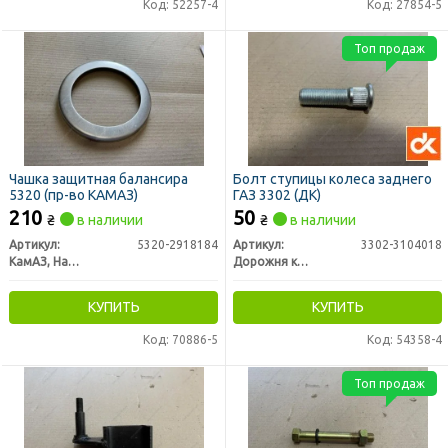
Код: 52257-4
Код: 27854-5
Топ продаж
Чашка защитная балансира
Болт ступицы колеса заднего
5320 (пр-во КАМАЗ)
ГАЗ 3302 (ДК)
210
50
₴
в наличии
₴
в наличии
Артикул:
5320-2918184
Артикул:
3302-3104018
КамАЗ, Набережные Челны
Дорожня карта
КУПИТЬ
КУПИТЬ
Код: 70886-5
Код: 54358-4
Топ продаж