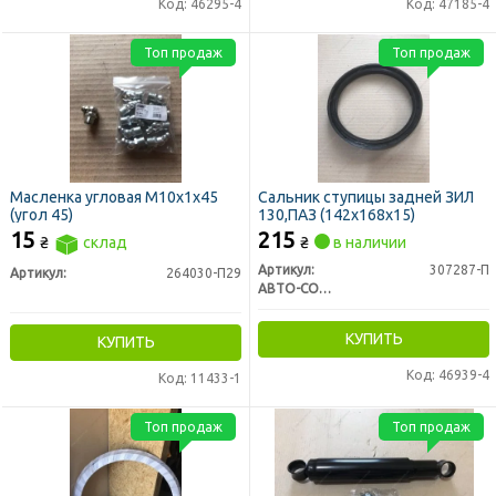
Код: 46295-4
Код: 47185-4
Топ продаж
Топ продаж
Масленка угловая М10х1х45
Сальник ступицы задней ЗИЛ
(угол 45)
130,ПАЗ (142х168х15)
15
215
₴
склад
₴
в наличии
Артикул:
307287-П
Артикул:
264030-П29
АВТО-СОЮЗ 88
КУПИТЬ
КУПИТЬ
Код: 46939-4
Код: 11433-1
Топ продаж
Топ продаж