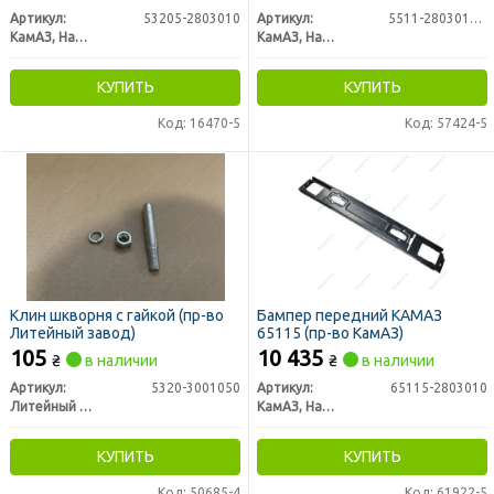
Артикул:
53205-2803010
Артикул:
5511-2803010-10
КамАЗ, Набережные Челны
КамАЗ, Набережные Челны
КУПИТЬ
КУПИТЬ
Код: 16470-5
Код: 57424-5
Клин шкворня с гайкой (пр-во
Бампер передний КАМАЗ
Литейный завод)
65115 (пр-во КамАЗ)
105
10 435
₴
в наличии
₴
в наличии
Артикул:
5320-3001050
Артикул:
65115-2803010
Литейный завод
КамАЗ, Набережные Челны
КУПИТЬ
КУПИТЬ
Код: 50685-4
Код: 61922-5