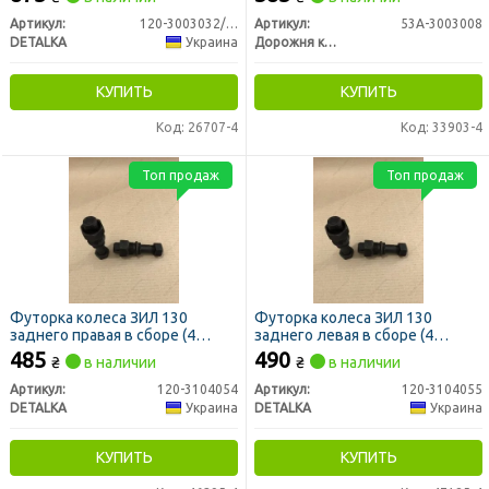
силиконовый) (DETALKA)
Артикул:
120-3003032/66/67-01
Артикул:
53А-3003008
DETALKA
Украина
Дорожня карта
КУПИТЬ
КУПИТЬ
Код: 26707-4
Код: 33903-4
Топ продаж
Топ продаж
Футорка колеса ЗИЛ 130
Футорка колеса ЗИЛ 130
заднего правая в сборе (4
заднего левая в сборе (4
наименования, М20хМ20)
наименования, М20хМ20)
485
490
₴
в наличии
₴
в наличии
(DETALKA)
(DETALKA)
Артикул:
120-3104054
Артикул:
120-3104055
DETALKA
Украина
DETALKA
Украина
КУПИТЬ
КУПИТЬ