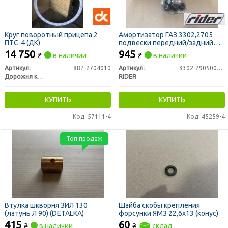
Круг поворотный прицепа 2
Амортизатор ГАЗ 3302,2705
ПТС-4 (ДК)
подвески передний/задний
(RIDER)
14 750
945
₴
в наличии
₴
в наличии
Артикул:
887-2704010
Артикул:
3302-2905006-03
Дорожня карта
RIDER
КУПИТЬ
КУПИТЬ
Код: 57111-4
Код: 45259-4
Топ продаж
Втулка шкворня ЗИЛ 130
Шайба скобы крепления
(латунь Л 90) (DETALKA)
форсунки ЯМЗ 22,6х13 (конус)
415
60
₴
в наличии
₴
склад