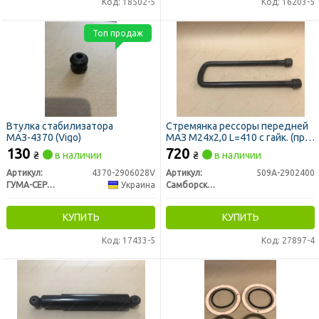
Код: 18502-5
Код: 16203-5
Топ продаж
Втулка стабилизатора
Стремянка рессоры передней
МАЗ-4370 (Vigo)
МАЗ М24х2,0 L=410 с гайк. (пр-
во Самборский ДЭМЗ)
130
720
₴
в наличии
₴
в наличии
Артикул:
4370-2906028V
Артикул:
509А-2902400
ГУМА-СЕРВІС УКРАЇНА
Украина
Самборский ДЕМЗ, г. Самбор
КУПИТЬ
КУПИТЬ
Код: 17433-5
Код: 27897-4