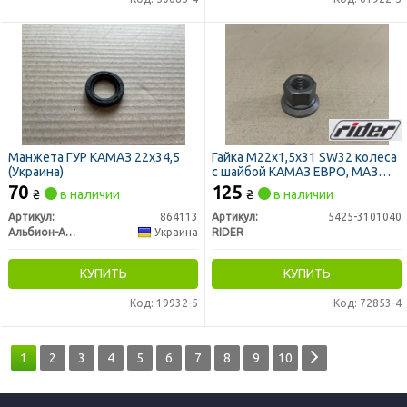
Манжета ГУР КАМАЗ 22х34,5
Гайка М22х1,5x31 SW32 колеса
(Украина)
с шайбой КАМАЗ ЕВРО, МАЗ
(RIDER)
70
125
₴
в наличии
₴
в наличии
Артикул:
864113
Артикул:
5425-3101040
Альбион-Авто
Украина
RIDER
КУПИТЬ
КУПИТЬ
Код: 19932-5
Код: 72853-4
1
2
3
4
5
6
7
8
9
10