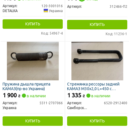
Артикул:
120-3001016
Артикул:
312466-П2
DETALKA
Украина
КУПИТЬ
КУПИТЬ
Код: 54967-4
Код: 11236-1
Пружина дышла прицепа
Стремянка рессоры задней
КАМАЗ(пр-во Украина)
КАМАЗ М30х2,0 L=450 c
гайками (пр-во Самборский МЗ)
1 900
1 335
₴
в наличии
₴
в наличии
Артикул:
5511-2707066
Артикул:
6520-2912400
Украина
Самборский ДЕМЗ, г. Самбор
КУПИТЬ
КУПИТЬ