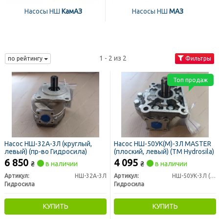
Насосы НШ
КамАЗ
Насосы НШ
МАЗ
1 - 2 из 2
по рейтингу
Фильтры
Топ продаж
Насос НШ-32А-3Л (круглый,
Насос НШ-50УК(М)-3Л MASTER
левый) (пр-во Гидросила)
(плоский, левый) (ТМ Hydrosila)
6 850
4 095
₴
в наличии
₴
в наличии
Артикул:
НШ-32А-3Л
Артикул:
НШ-50УК-3Л (М-3Л)
Гидросила
Гидросила
КУПИТЬ
КУПИТЬ