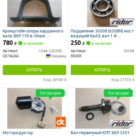
Кронштейн опоры карданного
Подшипник 50308 (6308N) мост
вала ЗИЛ 130 в сборе
ведущий КрАЗ, вал 1-й
(УСИЛЕННЫЙ ХОМУТ)
передачи КПП, ВОМ МТЗ
780
250
₴
в наличии
₴
в наличии
(DETALKA)
(RIDER)
Артикул:
164А-2202082-Б
Артикул:
50308
DETALKA
Украина
RIDER
КУПИТЬ
КУПИТЬ
Код: 26940-4
Код: 27338-4
Топ продаж
Топ продаж
Моторедуктор
Вал первичный КПП ЗИЛ 5301