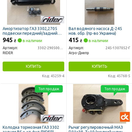
Амортизатор ГАЗ 3302,2705
Вал водяного насоса Д-245
подвески передний/задний
нов. обр. (пр-во Украина)
(RIDER)
945
415
₴
в наличии
₴
в наличии
Артикул:
3302-2905006-03
Артикул:
245-1307052-Г
RIDER
Агро-Днепр
КУПИТЬ
КУПИТЬ
Код: 45259-4
Код: 45768-5
Топ продаж
Топ продаж
Колодка тормозная ГАЗ 3302
Рычаг регулировочный МАЗ
задняя BS к-кт 4шт (RIDER)
D31х38, Z=10 (мелкий шлиц,