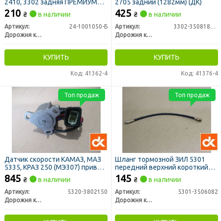
2410, 3302 задняя ПРЕМИУМ
2705 задний (1282мм) (ДК)
(ДК)
210
425
₴
в наличии
₴
в наличии
Артикул:
24-1001050-Б
Артикул:
3302-3508180-03
Дорожня карта
Дорожня карта
КУПИТЬ
КУПИТЬ
Код: 41362-4
Код: 41376-4
Топ продаж
Топ продаж
Датчик скорости КАМАЗ, МАЗ
Шланг тормозной ЗИЛ 5301
5335, КРАЗ 250 (МЭ307) привод
передний верхний короткий
спидометра (ДК)
(ДК)
845
145
₴
в наличии
₴
в наличии
Артикул:
5320-3802150
Артикул:
5301-3506082
Дорожня карта
Дорожня карта