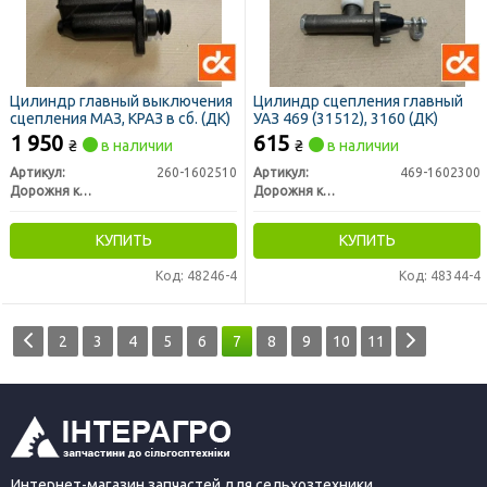
Цилиндр главный выключения
Цилиндр сцепления главный
сцепления МАЗ, КРАЗ в сб. (ДК)
УАЗ 469 (31512), 3160 (ДК)
1 950
615
₴
в наличии
₴
в наличии
Артикул:
260-1602510
Артикул:
469-1602300
Дорожня карта
Дорожня карта
КУПИТЬ
КУПИТЬ
Код: 48246-4
Код: 48344-4
2
3
4
5
6
7
8
9
10
11
Интернет-магазин запчастей для сельхозтехники