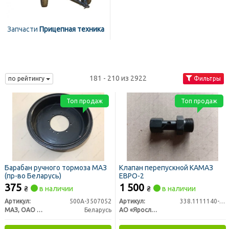
Запчасти
Прицепная техника
181 - 210 из 2922
по рейтингу
Фильтры
Топ продаж
Топ продаж
Барабан ручного тормоза МАЗ
Клапан перепускной КАМАЗ
(пр-во Беларусь)
ЕВРО-2
375
1 500
₴
в наличии
₴
в наличии
Артикул:
500А-3507052
Артикул:
338.1111140-20
МАЗ, ОАО «Минский автомобильный завод»
Беларусь
АО «Ярославский завод дизельной аппаратуры» (ЯЗДА)