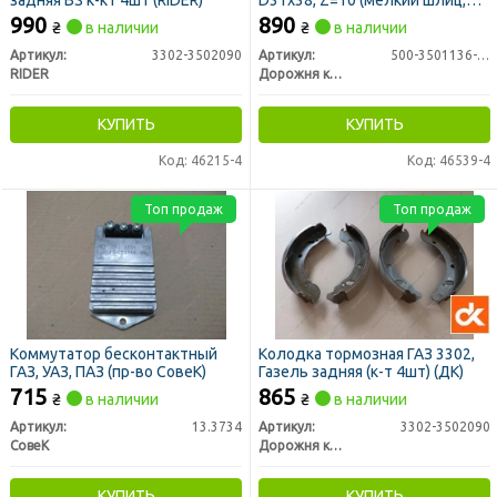
трещетка) (ДК)
990
890
₴
в наличии
₴
в наличии
Артикул:
3302-3502090
Артикул:
500-3501136-05
RIDER
Дорожня карта
КУПИТЬ
КУПИТЬ
Код: 46215-4
Код: 46539-4
Топ продаж
Топ продаж
Коммутатор бесконтактный
Колодка тормозная ГАЗ 3302,
ГАЗ, УАЗ, ПАЗ (пр-во СовеК)
Газель задняя (к-т 4шт) (ДК)
715
865
₴
в наличии
₴
в наличии
Артикул:
13.3734
Артикул:
3302-3502090
СовеК
Дорожня карта
КУПИТЬ
КУПИТЬ