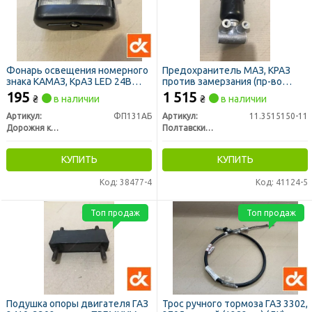
Фонарь освещения номерного
Предохранитель МАЗ, КРАЗ
знака КАМАЗ, КрАЗ LED 24В
против замерзания (пр-во
(светодиодный) (ДК)
ПААЗ)
195
1 515
₴
в наличии
₴
в наличии
Артикул:
ФП131АБ
Артикул:
11.3515150-11
Дорожня карта
Полтавский Автоагрегатный Завод
КУПИТЬ
КУПИТЬ
Код: 38477-4
Код: 41124-5
Топ продаж
Топ продаж
Подушка опоры двигателя ГАЗ
Трос ручного тормоза ГАЗ 3302,