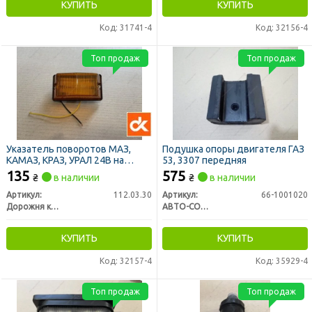
КУПИТЬ
КУПИТЬ
Код: 31741-4
Код: 32156-4
Топ продаж
Топ продаж
Указатель поворотов МАЗ,
Подушка опоры двигателя ГАЗ
КАМАЗ, КРАЗ, УРАЛ 24В на
53, 3307 передняя
крыло боковой
135
575
₴
в наличии
₴
в наличии
дополнительный желтый (ДК)
Артикул:
112.03.30
Артикул:
66-1001020
Дорожня карта
АВТО-СОЮЗ 88
КУПИТЬ
КУПИТЬ
Код: 32157-4
Код: 35929-4
Топ продаж
Топ продаж