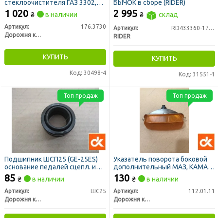
стеклоочистителя ГАЗ 3302,
БЫЧОК в сборе (RIDER)
31029, ВАЗ 2108, 2109, Газель
1 020
2 995
₴
в наличии
₴
склад
12В 10Вт (ДК)
Артикул:
176.3730
Артикул:
RD433360-1701025
Дорожня карта
RIDER
КУПИТЬ
КУПИТЬ
Код: 30498-4
Код: 31551-1
Топ продаж
Топ продаж
Подшипник ШСП25 (GE-25ES)
Указатель поворота боковой
основание педалей сцепл. и
дополнительный МАЗ, КАМАЗ,
торм. МАЗ (ДК)
КРАЗ, УРАЛ 24В желтый фонарь
85
130
₴
в наличии
₴
в наличии
(ДК)
Артикул:
ШС25
Артикул:
112.01.11
Дорожня карта
Дорожня карта