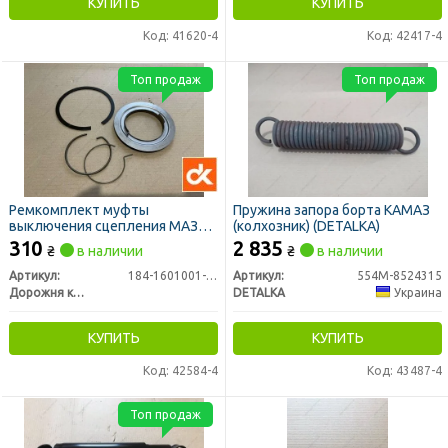
КУПИТЬ
КУПИТЬ
Код: 41620-4
Код: 42417-4
Топ продаж
Топ продаж
Ремкомплект муфты
Пружина запора борта КАМАЗ
выключения сцепления МАЗ
(колхозник) (DETALKA)
ЯМЗ-183, 184 малый (ДК)
310
2 835
₴
в наличии
₴
в наличии
Артикул:
184-1601001-10
Артикул:
554М-8524315
Дорожня карта
DETALKA
Украина
КУПИТЬ
КУПИТЬ
Код: 42584-4
Код: 43487-4
Топ продаж