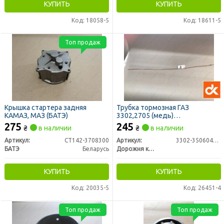
КУПИТЬ
КУПИТЬ
Код: 18058-5
Код: 18611-5
Топ продаж
Крышка стартера задняя
Трубка тормозная ГАЗ
КАМАЗ, МАЗ (БАТЭ)
3302,2705 (медь)
(задн.разводка правая) L=885,
275
245
₴
в наличии
₴
в наличии
М10х1,25 <ДК>
Артикул:
СТ142-3708300
Артикул:
3302-3506040-01
БАТЭ
Беларусь
Дорожня карта
КУПИТЬ
КУПИТЬ
Код: 20035-5
Код: 26451-4
Топ продаж
Топ продаж