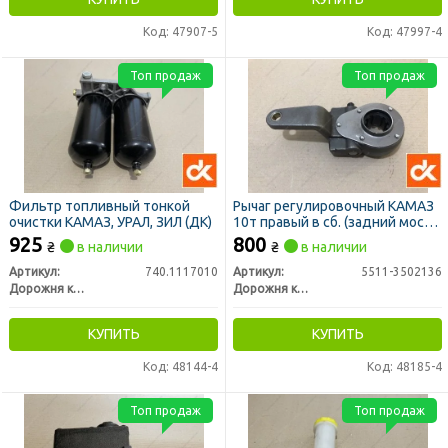
Код: 47907-5
Код: 47997-4
Топ продаж
Топ продаж
Фильтр топливный тонкой
Рычаг регулировочный КАМАЗ
очистки КАМАЗ, УРАЛ, ЗИЛ (ДК)
10т правый в сб. (задний мост)
(трещетка) (ДК)
925
800
₴
в наличии
₴
в наличии
Артикул:
740.1117010
Артикул:
5511-3502136
Дорожня карта
Дорожня карта
КУПИТЬ
КУПИТЬ
Код: 48144-4
Код: 48185-4
Топ продаж
Топ продаж