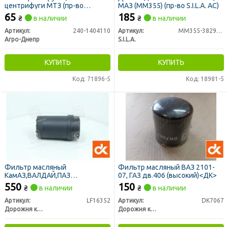
центрифуги МТЗ (пр-во
МАЗ (ММ355) (пр-во S.I.L.A. AC)
Украина)
65
185
₴
в наличии
₴
в наличии
Артикул:
240-1404110
Артикул:
ММ355-3829010
Агро-Днепр
S.I.L.A.
КУПИТЬ
КУПИТЬ
Код: 71896-5
Код: 18981-5
Фильтр масляный
Фильтр масляный ВАЗ 2101-
КамАЗ,ВАЛДАЙ,ПАЗ
07, ГАЗ дв.406 (высокий)<ДК>
дв.CUMMINS 3,8 <ДК>
550
150
₴
в наличии
₴
в наличии
Артикул:
LF16352
Артикул:
DK7067
Дорожня карта
Дорожня карта