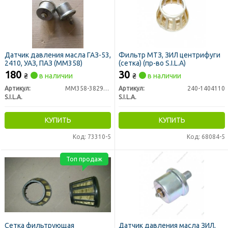
Датчик давления масла ГАЗ-53,
Фильтр МТЗ, ЗИЛ центрифуги
2410, УАЗ, ПАЗ (ММ358)
(сетка) (пр-во S.I.L.A)
180
30
₴
в наличии
₴
в наличии
Артикул:
ММ358-3829010
Артикул:
240-1404110
S.I.L.A.
S.I.L.A.
КУПИТЬ
КУПИТЬ
Код: 73310-5
Код: 68084-5
Топ продаж
Сетка фильтрующая
Датчик давления масла ЗИЛ,