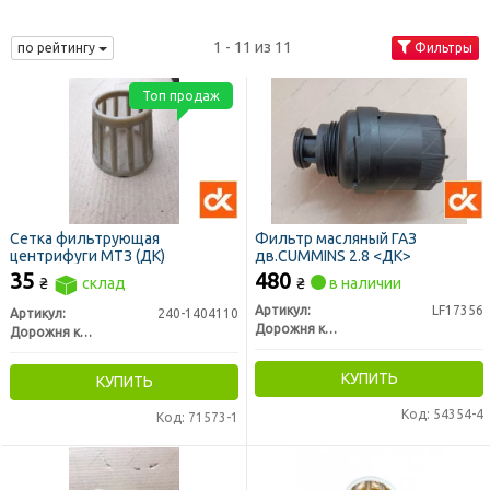
1 - 11 из 11
по рейтингу
Фильтры
Топ продаж
Сетка фильтрующая
Фильтр масляный ГАЗ
центрифуги МТЗ (ДК)
дв.CUMMINS 2.8 <ДК>
35
480
₴
склад
₴
в наличии
Артикул:
LF17356
Артикул:
240-1404110
Дорожня карта
Дорожня карта
КУПИТЬ
КУПИТЬ
Код: 54354-4
Код: 71573-1