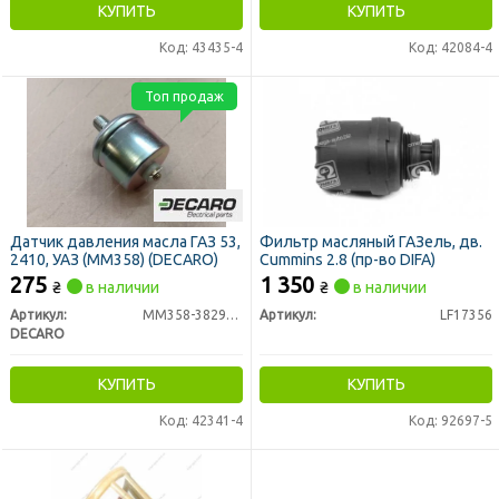
КУПИТЬ
КУПИТЬ
Код: 43435-4
Код: 42084-4
Топ продаж
Датчик давления масла ГАЗ 53,
Фильтр масляный ГАЗель, дв.
2410, УАЗ (ММ358) (DECARO)
Cummins 2.8 (пр-во DIFA)
275
1 350
₴
в наличии
₴
в наличии
Артикул:
ММ358-3829010
Артикул:
LF17356
DECARO
КУПИТЬ
КУПИТЬ
Код: 42341-4
Код: 92697-5