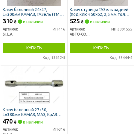
Ключ балонный 24х27,
Ключ ступицы ГАЗель задней
L=300мм КАМАЗ, ГАЗель (ТМ
(под ключ 50х62, 2,5 мм толщ.
S.I.L.A.)
метала, H=90 мм)
310
525
₴
в наличии
₴
в наличии
Артикул:
ИП-116
Артикул:
ИП-3901555
S.I.L.A.
АВТО-СОЮЗ 88
КУПИТЬ
КУПИТЬ
Код: 93612-5
Код: 78444-4
Ключ балонный 27х30,
L=380мм КАМАЗ, МАЗ, КрАЗ
(ТМ S.I.L.A.)
470
₴
в наличии
Артикул:
ИП-316