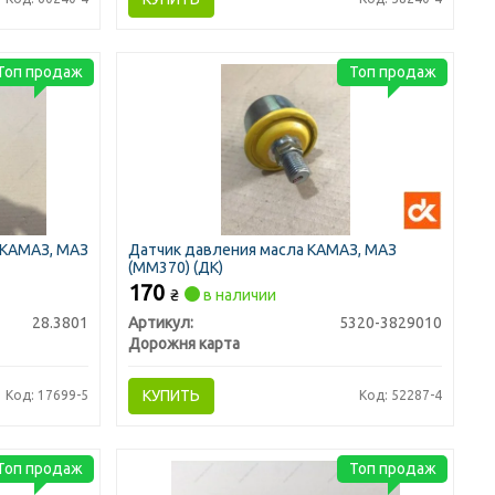
Топ продаж
Топ продаж
 КАМАЗ, МАЗ
Датчик давления масла КАМАЗ, МАЗ
(ММ370) (ДК)
170
₴
в наличии
28.3801
Артикул:
5320-3829010
Дорожня карта
КУПИТЬ
Код: 17699-5
Код: 52287-4
Топ продаж
Топ продаж