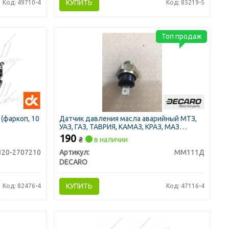
КУПИТЬ
Код: 49710-4
Код: 85219-5
Топ продаж
(фаркоп, 10
Датчик давления масла аварийный МТЗ,
УАЗ, ГАЗ, ТАВРИЯ, КАМАЗ, КРАЗ, МАЗ
(DECARO)
190
₴
в наличии
320-2707210
Артикул:
ММ111Д
DECARO
КУПИТЬ
Код: 82476-4
Код: 47116-4