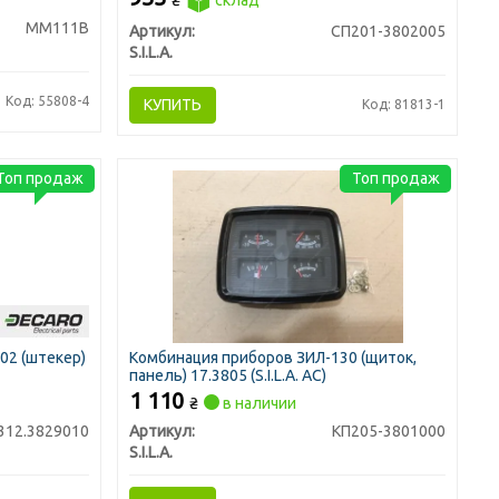
₴
склад
ММ111В
Артикул:
СП201-3802005
S.I.L.A.
Код: 55808-4
КУПИТЬ
Код: 81813-1
Топ продаж
Топ продаж
02 (штекер)
Комбинация приборов ЗИЛ-130 (щиток,
панель) 17.3805 (S.I.L.A. AC)
1 110
₴
в наличии
312.3829010
Артикул:
КП205-3801000
S.I.L.A.