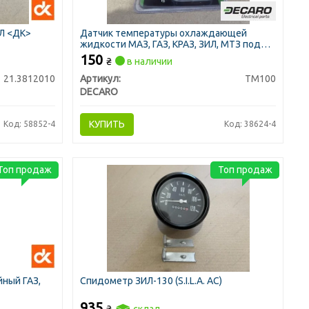
ИЛ <ДК>
Датчик температуры охлаждающей
жидкости МАЗ, ГАЗ, КРАЗ, ЗИЛ, МТЗ под
болт (DECARO)
150
₴
в наличии
21.3812010
Артикул:
ТМ100
DECARO
КУПИТЬ
Код: 58852-4
Код: 38624-4
Топ продаж
Топ продаж
йный ГАЗ,
Спидометр ЗИЛ-130 (S.I.L.A. AC)
935