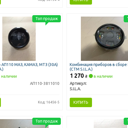
Топ продаж
АП110 МАЗ, КАМАЗ, МТЗ (30А)
Комбинация приборов в сборе
A.)
(СТМ S.I.L.A.)
1 270
 наличии
₴
в наличии
АП110-3811010
Артикул:
S.I.L.A.
КУПИТЬ
Код: 16456-5
Топ продаж