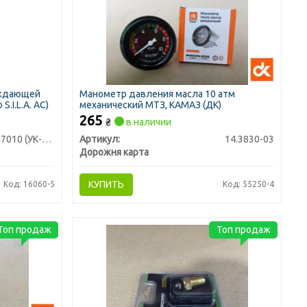
аждающей
Манометр давления масла 10 атм
.I.L.A. AC)
механический МТЗ, КАМАЗ (ДК)
265
₴
в наличии
5320-3807010 (УК-171)
Артикул:
14.3830-03
Дорожня карта
КУПИТЬ
Код: 16060-5
Код: 55250-4
Топ продаж
Топ продаж