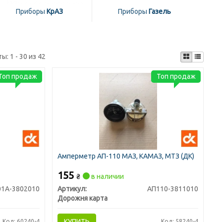
Приборы
КрАЗ
Приборы
Газель
ты:
1 - 30 из 42
Топ продаж
Топ продаж
Амперметр АП-110 МАЗ, КАМАЗ, МТЗ (ДК)
155
₴
в наличии
01А-3802010
Артикул:
АП110-3811010
Дорожня карта
КУПИТЬ
Код: 60240-4
Код: 58240-4