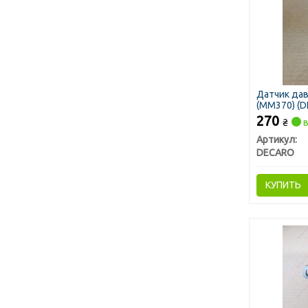
Датчик да
(ММ370) (
270
₴
в
Артикул:
DECARO
КУПИТЬ