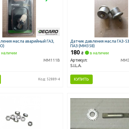
ления масла аварийный ГАЗ,
Датчик давления масла ГАЗ-53,
O)
ПАЗ (ММ358)
180
 наличии
₴
в наличии
ММ111В
Артикул:
ММ3
S.I.L.A.
КУПИТЬ
Код: 52889-4