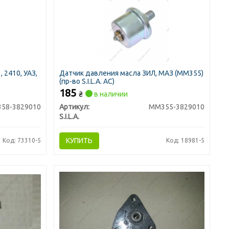
 2410, УАЗ,
Датчик давления масла ЗИЛ, МАЗ (ММ355)
(пр-во S.I.L.A. AC)
185
₴
в наличии
58-3829010
Артикул:
ММ355-3829010
S.I.L.A.
КУПИТЬ
Код: 73310-5
Код: 18981-5