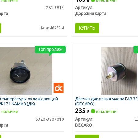
 наличии
₴
в наличии
251.3813
Артикул:
арта
Дорожня карта
КУПИТЬ
Код: 46452-4
Топ продаж
 температуры охлаждающей
Датчик давления масла ГАЗ 33
УК171 КАМАЗ (ДК)
(DECARO)
235
 наличии
₴
в наличии
5320-3807010
Артикул:
2
арта
DECARO