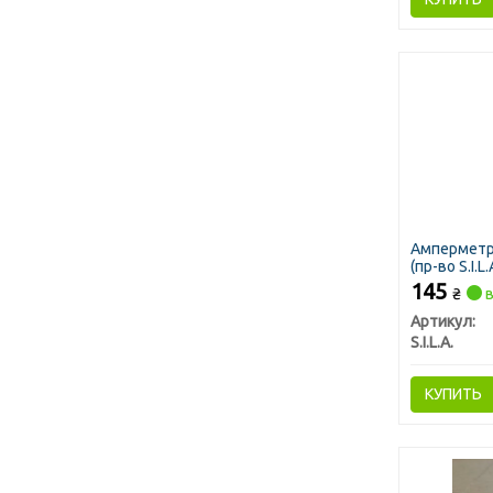
Амперметр 
(пр-во S.I.L.
145
₴
в
Артикул:
S.I.L.A.
КУПИТЬ