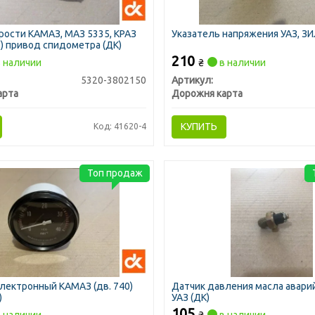
рости КАМАЗ, МАЗ 5335, КРАЗ
Указатель напряжения УАЗ, З
) привод спидометра (ДК)
210
 наличии
₴
в наличии
5320-3802150
Артикул:
арта
Дорожня карта
КУПИТЬ
Код: 41620-4
Топ продаж
лектронный КАМАЗ (дв. 740)
Датчик давления масла авари
)
УАЗ (ДК)
105