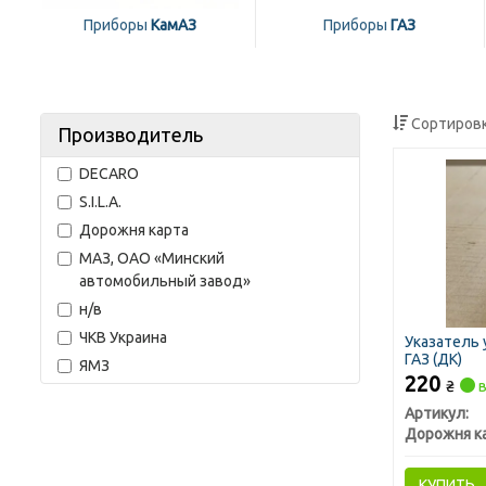
Приборы
КамАЗ
Приборы
ГАЗ
Сортировк
Производитель
DECARO
S.I.L.A.
Дорожня карта
МАЗ, ОАО «Минский
автомобильный завод»
н/в
ЧКВ Украина
Указатель 
ГАЗ (ДК)
ЯМЗ
220
₴
в
Артикул:
Дорожня к
КУПИТЬ