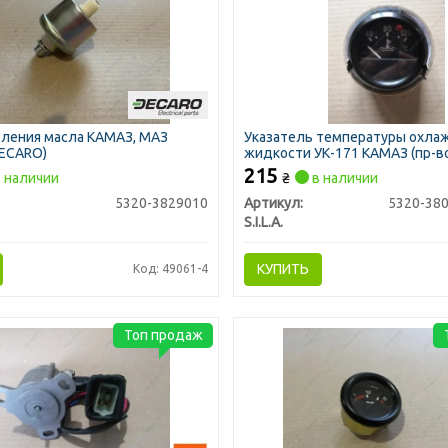
вления масла КАМАЗ, МАЗ
Указатель температуры охл
DECARO)
жидкости УК-171 КАМАЗ (пр-во S
215
 наличии
₴
в наличии
5320-3829010
Артикул:
S.I.L.A.
КУПИТЬ
Код: 49061-4
Топ продаж