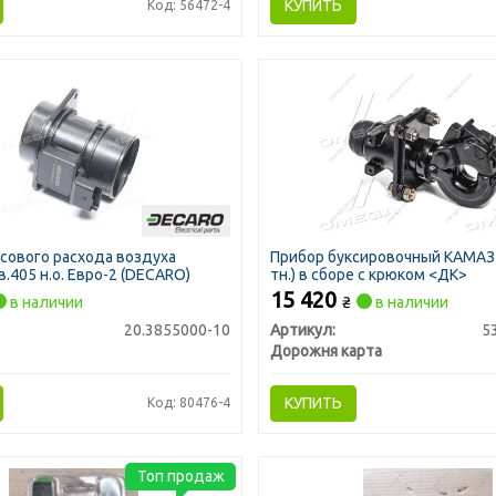
КУПИТЬ
Код: 56472-4
сового расхода воздуха
Прибор буксировочный КАМАЗ 
.405 н.о. Евро-2 (DECARO)
тн.) в сборе с крюком <ДК>
15 420
в наличии
₴
в наличии
20.3855000-10
Артикул:
5
Дорожня карта
КУПИТЬ
Код: 80476-4
Топ продаж