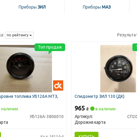
Приборы
ЗИЛ
Приборы
МАЗ
а:
Результа
по рейтингу
Топ продаж
уровня топлива УБ126А МТЗ,
Спидометр ЗИЛ 130 (ДК)
965
 наличии
₴
в наличии
УБ126А-3806010
Артикул:
СП2
арта
Дорожня карта
КУПИТЬ
Код: 58154-4