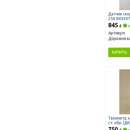
Датчик ско
250 (МЭ307
845
₴
в
Артикул:
Дорожня к
КУПИТЬ
Тахометр э
ст. обр. (ДК
750