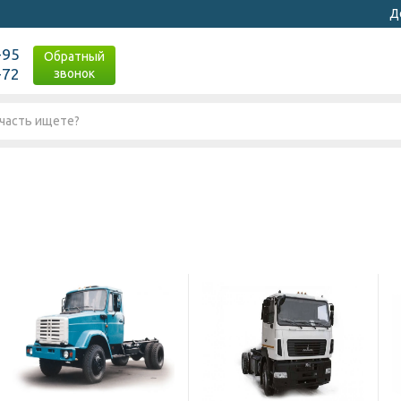
Д
-95
Обратный
-72
звонок