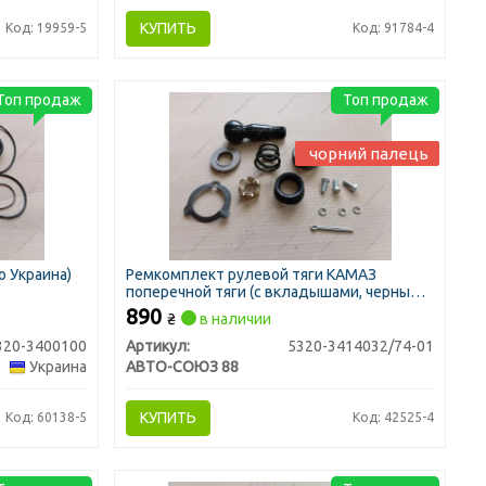
КУПИТЬ
Код: 19959-5
Код: 91784-4
Топ продаж
Топ продаж
чорний палець
о Украина)
Ремкомплект рулевой тяги КАМАЗ
поперечной тяги (с вкладышами, черный
палец)
890
₴
в наличии
320-3400100
Артикул:
5320-3414032/74-01
Украина
АВТО-СОЮЗ 88
КУПИТЬ
Код: 60138-5
Код: 42525-4