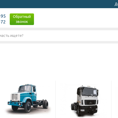
Д
-95
Обратный
-72
звонок