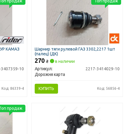
Топ продаж
Топ продаж
ГУР КАМАЗ
Шарнир тяги рулевой ГАЗ 3302,2217 1шт
(палец) (ДК)
270
₴
в наличии
-3407359-10
Артикул:
2217-3414029-10
Дорожня карта
КУПИТЬ
Код: 86339-4
Код: 56856-4
Топ продаж