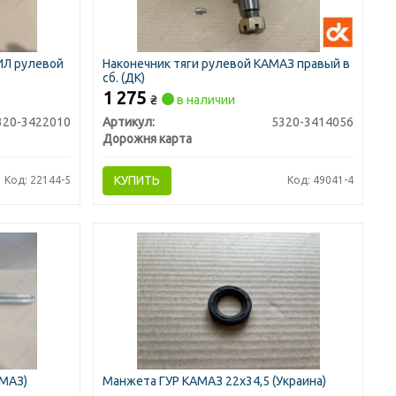
ИЛ рулевой
Наконечник тяги рулевой КАМАЗ правый в
сб. (ДК)
1 275
₴
в наличии
320-3422010
Артикул:
5320-3414056
Дорожня карта
КУПИТЬ
Код: 22144-5
Код: 49041-4
АМАЗ)
Манжета ГУР КАМАЗ 22х34,5 (Украина)