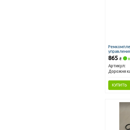
Ремкомпле
управления
(нижняя час
865
₴
в
Артикул:
Дорожня к
КУПИТЬ