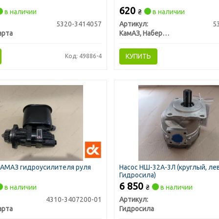
620
в наличии
₴
в наличии
5320-3414057
Артикул:
5
арта
КамАЗ, Набережные Челны
КУПИТЬ
Код: 49886-4
КАМАЗ гидроусилителя руля
Насос НШ-32А-3Л (круглый, лев
Гидросила)
6 850
в наличии
₴
в наличии
4310-3407200-01
Артикул:
арта
Гидросила