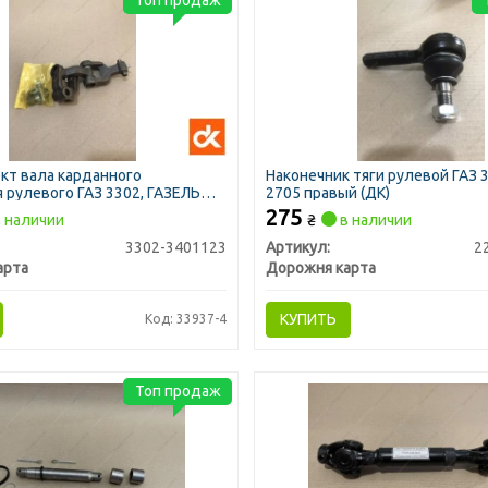
кт вала карданного
Наконечник тяги рулевой ГАЗ 3
 рулевого ГАЗ 3302, ГАЗЕЛЬ
2705 правый (ДК)
ть) (ДК)
275
 наличии
₴
в наличии
3302-3401123
Артикул:
2
арта
Дорожня карта
КУПИТЬ
Код: 33937-4
Топ продаж