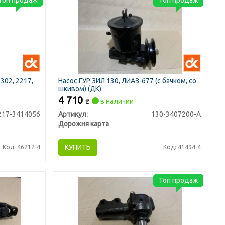
302, 2217,
Насос ГУР ЗИЛ 130, ЛИАЗ-677 (с бачком, со
шкивом) (ДК)
4 710
₴
в наличии
217-3414056
Артикул:
130-3407200-А
Дорожня карта
КУПИТЬ
Код: 46212-4
Код: 41494-4
Топ продаж