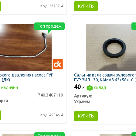
КУПИТЬ
Код: 26707-4
Топ продаж
окого давления насоса ГУР
Сальник вала сошки рулевого
 (ДК)
ГУР ЗИЛ 130, КАМАЗ 42х58х10 
Украина)
40
 наличии
₴
склад
740.3407110
Артикул:
арта
Украина
Код: 49046-4
КУПИТЬ
Топ продаж