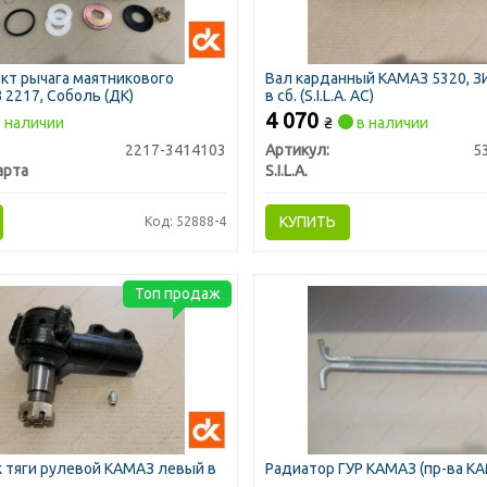
кт рычага маятникового
Вал карданный КАМАЗ 5320, З
 2217, Соболь (ДК)
в сб. (S.I.L.A. AC)
4 070
 наличии
₴
в наличии
2217-3414103
Артикул:
5
арта
S.I.L.A.
КУПИТЬ
Код: 52888-4
Топ продаж
 тяги рулевой КАМАЗ левый в
Радиатор ГУР КАМАЗ (пр-ва К