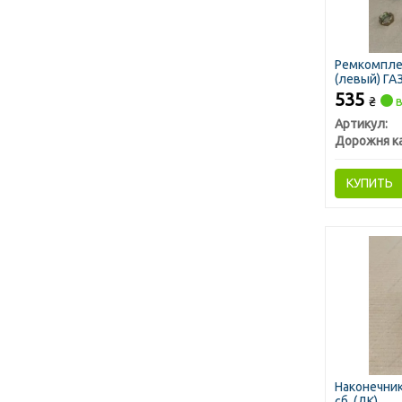
Ремкомпле
(левый) ГАЗ
535
₴
в
Артикул:
Дорожня к
КУПИТЬ
Наконечник
сб. (ДК)