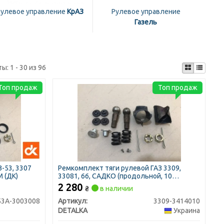
Рулевое управление
КрАЗ
Рулевое управление
Газель
ты:
1 - 30 из 96
Топ продаж
Топ продаж
-53, 3307
Ремкомплект тяги рулевой ГАЗ 3309,
М (ДК)
33081, 66, САДКО (продольной, 10
наименований, к-кт на всю тягу) (DETALKA)
2 280
₴
в наличии
53А-3003008
Артикул:
3309-3414010
DETALKA
Украина