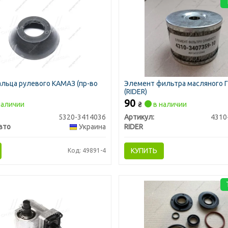
льца рулевого КАМАЗ (пр-во
Элемент фильтра масляного 
(RIDER)
90
наличии
₴
в наличии
5320-3414036
Артикул:
4310
вто
Украина
RIDER
КУПИТЬ
Код: 49891-4