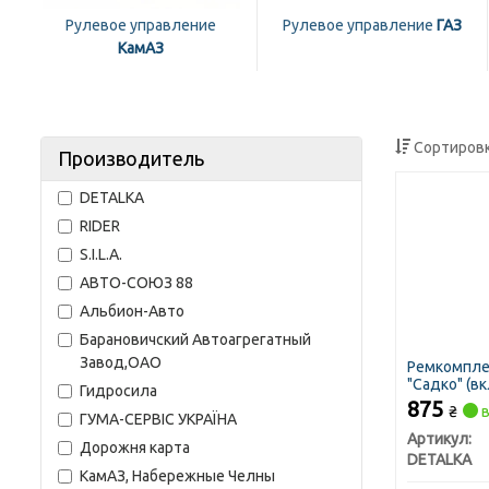
Рулевое управление
Рулевое управление
ГАЗ
КамАЗ
Сортировк
Производитель
DETALKA
RIDER
S.I.L.A.
АВТО-СОЮЗ 88
Альбион-Авто
Барановичский Автоагрегатный
Завод,ОАО
Ремкомплек
"Садко" (в
Гидросила
силиконовы
875
₴
в
ГУМА-СЕРВІС УКРАЇНА
Артикул:
Дорожня карта
DETALKA
КамАЗ, Набережные Челны