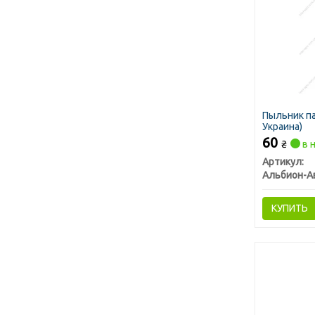
Пыльник па
Украина)
60
₴
в 
Артикул:
Альбион-А
КУПИТЬ