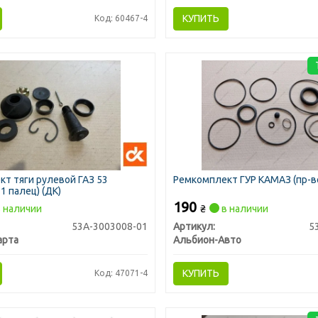
КУПИТЬ
Код: 60467-4
т тяги рулевой ГАЗ 53
Ремкомплект ГУР КАМАЗ (пр-в
1 палец) (ДК)
190
 наличии
₴
в наличии
53А-3003008-01
Артикул:
5
арта
Альбион-Авто
КУПИТЬ
Код: 47071-4