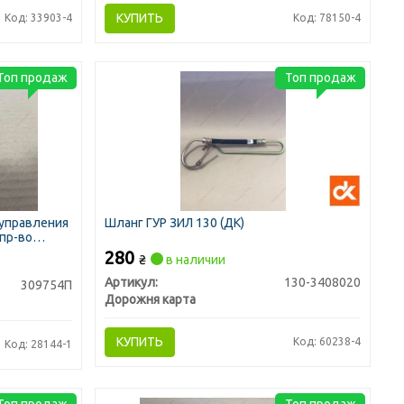
КУПИТЬ
Код: 33903-4
Код: 78150-4
Топ продаж
Топ продаж
 управления
Шланг ГУР ЗИЛ 130 (ДК)
(пр-во
280
₴
в наличии
Артикул:
130-3408020
309754П
Дорожня карта
КУПИТЬ
Код: 60238-4
Код: 28144-1
Топ продаж
Топ продаж