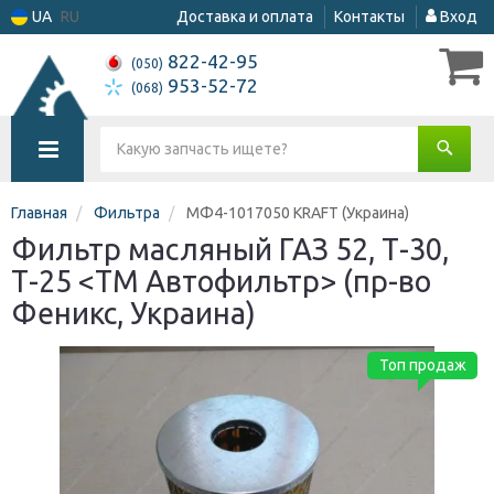
UA
RU
Доставка и оплата
Контакты
Вход
822-42-95
(050)
953-52-72
(068)
Главная
Фильтра
МФ4-1017050 KRAFT (Украина)
Фильтр масляный ГАЗ 52, Т-30,
Т-25 <TM Автофильтр> (пр-во
Феникс, Украина)
Топ продаж