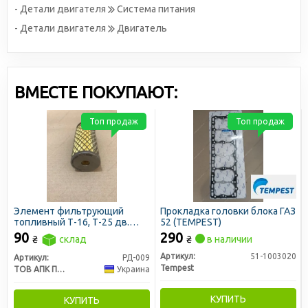
- Детали двигателя
Система питания
- Детали двигателя
Двигатель
ВМЕСТЕ ПОКУПАЮТ:
Топ продаж
Топ продаж
Элемент фильтрующий
Прокладка головки блока ГАЗ
топливный Т-16, Т-25 дв.
52 (TEMPEST)
Д-21 до 1994 г.в.
90
290
₴
склад
₴
в наличии
(ПростоФильтры)
Артикул:
51-1003020
Артикул:
РД-009
Tempest
ТОВ АПК ПростоФільтри
Украина
КУПИТЬ
КУПИТЬ