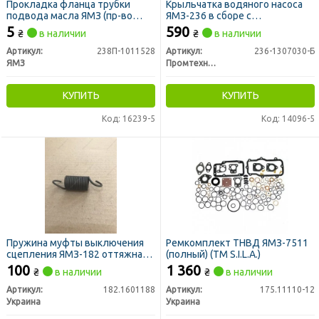
Прокладка фланца трубки
Крыльчатка водяного насоса
подвода масла ЯМЗ (пр-во
ЯМЗ-236 в сборе с
ЯМЗ)
уплотнением (СТМ S.I.L.A.)
5
590
₴
в наличии
₴
в наличии
Артикул:
238П-1011528
Артикул:
236-1307030-Б
ЯМЗ
Промтехника ООО, Украина
КУПИТЬ
КУПИТЬ
Код: 16239-5
Код: 14096-5
Пружина муфты выключения
Ремкомплект ТНВД ЯМЗ-7511
сцепления ЯМЗ-182 оттяжная
(полный) (TM S.I.L.A.)
(пр-во Украина)
100
1 360
₴
в наличии
₴
в наличии
Артикул:
182.1601188
Артикул:
175.11110-12
Украина
Украина