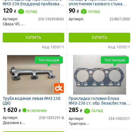
ЯМЗ-236 (поддона) пробковая
уплотнения газового стыка
(пр-во Украина)
(гильзы) СМД, ЯМЗ
120
90
₴
склад
₴
склад
Артикул:
236-1009040А3
Артикул:
2248312800
Сфера ЧП, Украина
КУПИТЬ
КУПИТЬ
Код: 10387-1
Код: 10392-1
Топ продаж
Топ продаж
Труба водяная левая ЯМЗ 238
Прокладка головки блока
(ДК)
ЯМЗ-236 ст. обр. безасбестовая
(пр-во ЛЗТД)
1 620
285
₴
в наличии
₴
склад
Артикул:
238-1003291-В
Артикул:
236-1003211
Дорожня карта
Трактородеталь г. Лозовая