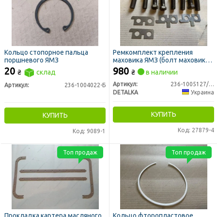
Кольцо стопорное пальца
Ремкомплект крепления
поршневого ЯМЗ
маховика ЯМЗ (болт маховика
8шт, пластина левая+правая по
20
980
₴
склад
₴
в наличии
2шт) (DETALKA)
Артикул:
236-1005127/8/9
Артикул:
236-1004022-Б
DETALKA
Украина
КУПИТЬ
КУПИТЬ
Код: 27879-4
Код: 9089-1
Топ продаж
Топ продаж
Прокладка картера масляного
Кольцо фторопластовое