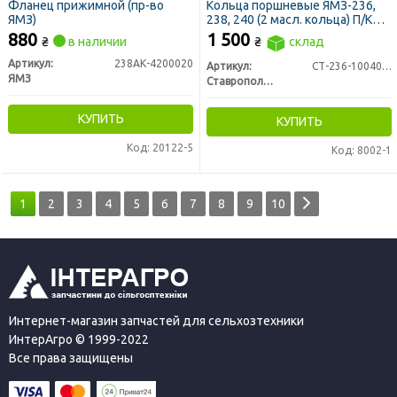
Фланец прижимной (пр-во
Кольца поршневые ЯМЗ-236,
ЯМЗ)
238, 240 (2 масл. кольца) П/К
(пр-во СТАПРИ)
880
1 500
₴
в наличии
₴
склад
Артикул:
238АК-4200020
Артикул:
СТ-236-1004002-А4/2
ЯМЗ
Ставропольский Завод Поршневых Колец
КУПИТЬ
КУПИТЬ
Код: 20122-5
Код: 8002-1
1
2
3
4
5
6
7
8
9
10
Интернет-магазин запчастей для сельхозтехники
ИнтерАгро © 1999-2022
Все права защищены