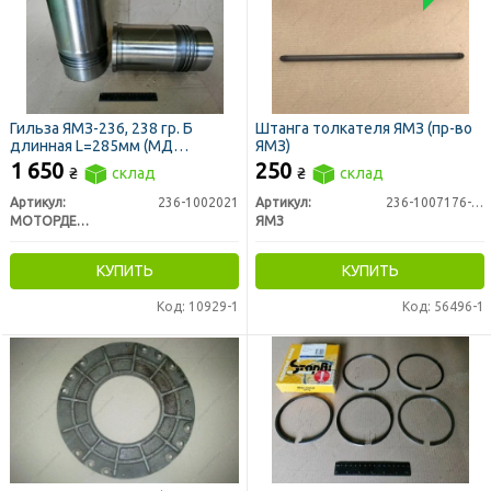
Гильза ЯМЗ-236, 238 гр. Б
Штанга толкателя ЯМЗ (пр-во
длинная L=285мм (МД
ЯМЗ)
Конотоп)
1 650
250
₴
склад
₴
склад
Артикул:
236-1002021
Артикул:
236-1007176-А2
МОТОРДЕТАЛЬ г. Конотоп
ЯМЗ
КУПИТЬ
КУПИТЬ
Код: 10929-1
Код: 56496-1