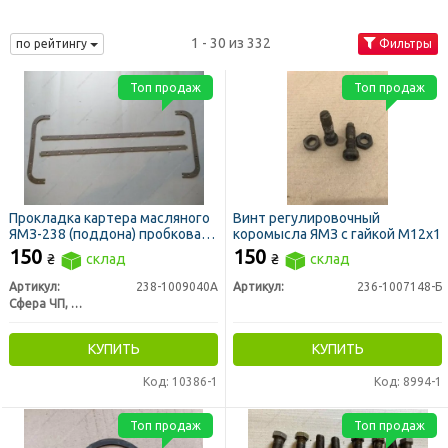
1 - 30 из 332
по рейтингу
Фильтры
Топ продаж
Топ продаж
Прокладка картера масляного
Винт регулировочный
ЯМЗ-238 (поддона) пробковая
коромысла ЯМЗ с гайкой М12х1
(пр-во Украина)
150
150
₴
склад
₴
склад
Артикул:
238-1009040А
Артикул:
236-1007148-Б
Сфера ЧП, Украина
КУПИТЬ
КУПИТЬ
Код: 10386-1
Код: 8994-1
Топ продаж
Топ продаж