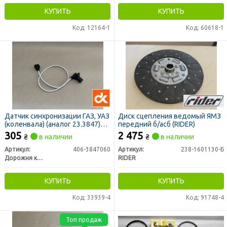
КУПИТЬ
КУПИТЬ
Код: 12164-1
Код: 60618-1
Датчик синхронизации ГАЗ, УАЗ
Диск сцепления ведомый ЯМЗ
(коленвала) (аналог 23.3847)
передний б/асб (RIDER)
<ДК>
305
2 475
₴
в наличии
₴
в наличии
Артикул:
406-3847060
Артикул:
238-1601130-Б
Дорожня карта
RIDER
КУПИТЬ
КУПИТЬ
Код: 33939-4
Код: 91748-4
Топ продаж