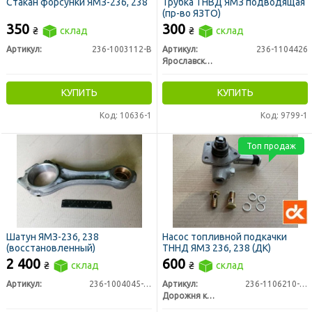
Стакан форсунки ЯМЗ-236, 238
Трубка ТНВД ЯМЗ подводящая
(пр-во ЯЗТО)
350
300
₴
склад
₴
склад
Артикул:
236-1003112-В
Артикул:
236-1104426
Ярославский завод технологической оснастки
КУПИТЬ
КУПИТЬ
Код: 10636-1
Код: 9799-1
Топ продаж
Шатун ЯМЗ-236, 238
Насос топливной подкачки
(восстановленный)
ТННД ЯМЗ 236, 238 (ДК)
2 400
600
₴
склад
₴
склад
Артикул:
236-1004045-Б3
Артикул:
236-1106210-А2
Дорожня карта