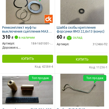
Ремкомплект муфты
Шайба скобы крепления
выключения сцепления МАЗ
форсунки ЯМЗ 22,6х13 (конус)
ЯМЗ-183, 184 малый (ДК)
310
60
₴
в наличии
₴
склад
Артикул:
184-1601001-10
Артикул:
312466-П2
Дорожня карта
КУПИТЬ
КУПИТЬ
Код: 42584-4
Код: 11236-1
Топ продаж
Топ продаж