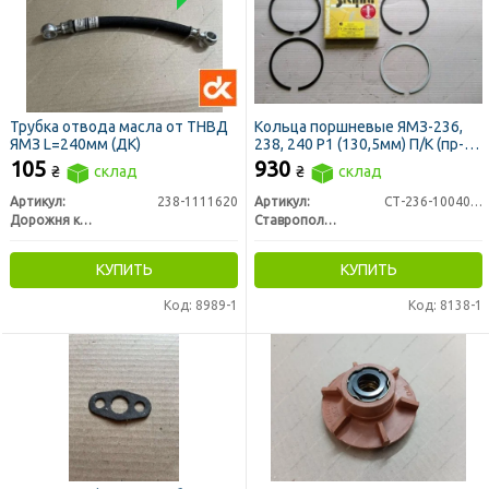
Трубка отвода масла от ТНВД
Кольца поршневые ЯМЗ-236,
ЯМЗ L=240мм (ДК)
238, 240 Р1 (130,5мм) П/К (пр-во
СТАПРИ)
105
930
₴
склад
₴
склад
Артикул:
238-1111620
Артикул:
СТ-236-1004002-А3Р
Дорожня карта
Ставропольский Завод Поршневых Колец
КУПИТЬ
КУПИТЬ
Код: 8989-1
Код: 8138-1