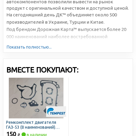
автокомпонентов позволили вывести на рынок
продукт с оригинальной качеством и доступной ценой.
На сегодняшний день ДК™ объединяет около 500
производителей в Украине, Турции и Китае.
Под брендом Дорожная Карта™ выпускается более 20
000 наименований наиболее востребованной
автомобильной продукции. Большая серийность,
Показать полностью...
высокотехнологичное производство и отлаженная
логистика позволяют снижать себестоимость и делать
цены доступными для всех участников рынка.
ВМЕСТЕ ПОКУПАЮТ:
Ремкомплект двигателя
ГАЗ-53 (8 наименований)
(TEMPEST)
150
₴
в наличии