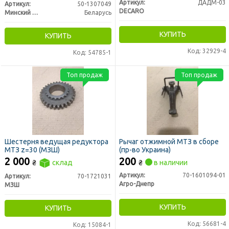
Артикул:
ДАДМ-03
Артикул:
50-1307049
DECARO
Минский Моторный Завод
Беларусь
КУПИТЬ
КУПИТЬ
Код: 32929-4
Код: 54785-1
Топ продаж
Топ продаж
Шестерня ведущая редуктора
Рычаг отжимной МТЗ в сборе
МТЗ z=30 (МЗШ)
(пр-во Украина)
2 000
200
₴
склад
₴
в наличии
Артикул:
70-1601094-01
Артикул:
70-1721031
Агро-Днепр
МЗШ
КУПИТЬ
КУПИТЬ
Код: 56681-4
Код: 15084-1