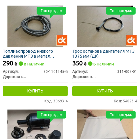
Топ продаж
Топ продаж
Топливопровод низкого
Трос останова двигателя МТЗ
давления МТЗ в метал.
1375 мм (ДК)
оплетке 3 штуцера L=2700мм
290
350
₴
в наличии
₴
в наличии
(ДК)
Артикул:
70-1101345-Б
Артикул:
311-005-01
Дорожня карта
Дорожня карта
КУПИТЬ
КУПИТЬ
Код: 30693-4
Код: 54023-4
Топ продаж
Топ продаж