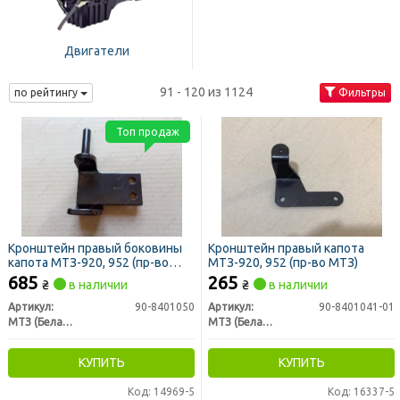
Двигатели
91 - 120 из 1124
по рейтингу
Фильтры
Топ продаж
Кронштейн правый боковины
Кронштейн правый капота
капота МТЗ-920, 952 (пр-во
МТЗ-920, 952 (пр-во МТЗ)
МТЗ)
685
265
₴
в наличии
₴
в наличии
Артикул:
90-8401050
Артикул:
90-8401041-01
МТЗ (Беларусь)
МТЗ (Беларусь)
КУПИТЬ
КУПИТЬ
Код: 14969-5
Код: 16337-5