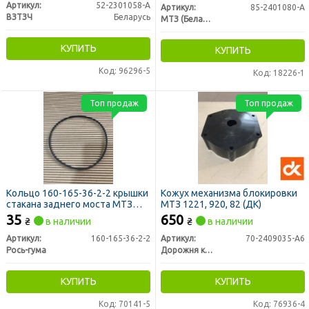
Артикул:
52-2301058-А
Артикул:
85-2401080-А
ВЗТЗЧ
Беларусь
МТЗ (Беларусь)
КУПИТЬ
КУПИТЬ
Код: 96296-5
Код: 18226-1
Топ продаж
Топ продаж
Кольцо 160-165-36-2-2 крышки
Кожух механизма блокировки
стакана заднего моста МТЗ
МТЗ 1221, 920, 82 (ДК)
(пр-во Рось-Гума)
35
650
₴
в наличии
₴
в наличии
Артикул:
160-165-36-2-2
Артикул:
70-2409035-А6
Рось-гума
Дорожня карта
КУПИТЬ
КУПИТЬ
Код: 70141-5
Код: 76936-4