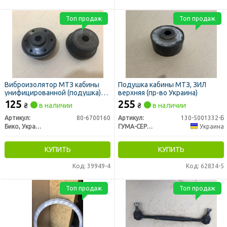
Топ продаж
Топ продаж
Виброизолятор МТЗ кабины
Подушка кабины МТЗ, ЗИЛ
унифицированной (подушка)
верхняя (пр-во Украина)
(пр-во Украина)
125
255
₴
в наличии
₴
в наличии
Артикул:
80-6700160
Артикул:
130-5001332-Б
Бико, Украина
ГУМА-СЕРВІС УКРАЇНА
Украина
КУПИТЬ
КУПИТЬ
Код: 39949-4
Код: 62834-5
Топ продаж
Топ продаж