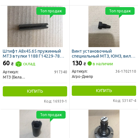
Топ продаж
Топ продаж
Штифт А8х45.65 пружинный
Винт установочный
МТЗ втулки 1188 Г14229-78
специальный МТЗ, ЮМЗ, вилки
(917340) (пр-во МТЗ)
переключения редуктора (пр-
60
130
₴
склад
₴
в наличии
во Украина)
Артикул:
36-1702110
Артикул:
917340
Агро-Днепр
МТЗ (Беларусь)
КУПИТЬ
КУПИТЬ
Код: 53147-4
Код: 16939-1
Топ продаж