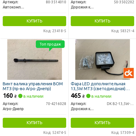
Артикул:
80-3514010
Артикул:
50-3502202
Автокомпонент Плюс
Дорожня карта
КУПИТЬ
КУПИТЬ
Код: 23418-5
Код: 58321-4
Топ продаж
Винт валика управления ВОМ
Фара LED дополнительная
МТЗ (пр-во Агро-Днепр)
13,5W МТЗ (светодиодная)
<ДК>
160
465
₴
в наличии
₴
в наличии
Артикул:
70-4216028
Артикул:
DK B2-13,5W-B-LED
Агро-Днепр
Дорожня карта
КУПИТЬ
КУПИТЬ
Код: 52474-5
Код: 57309-4