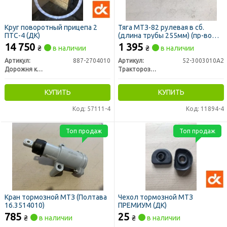
Круг поворотный прицепа 2
Тяга МТЗ-82 рулевая в сб.
ПТС-4 (ДК)
(длина трубы 255мм) (пр-во
РЗТ г. Ромны)
14 750
1 395
₴
в наличии
₴
в наличии
Артикул:
887-2704010
Артикул:
52-3003010А2
Дорожня карта
Тракторозапчасть г. Ромны
КУПИТЬ
КУПИТЬ
Код: 57111-4
Код: 11894-4
Топ продаж
Топ продаж
Кран тормозной МТЗ (Полтава
Чехол тормозной МТЗ
16.3514010)
ПРЕМИУМ (ДК)
785
25
₴
в наличии
₴
в наличии