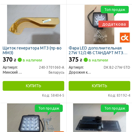
Топ продаж
додаткова
Щиток генератора МТЗ (пр-во
Фара LED дополнительная
ММЗ)
27W 12/24В СТАНДАРТ МТЗ
(ДК)
370
375
₴
в наличии
₴
в наличии
Артикул:
240-3701060-А
Артикул:
DK B2-27W-STD
Минский Моторный Завод
Беларусь
Дорожня карта
КУПИТЬ
КУПИТЬ
Код: 58404-5
Код: 83192-4
Топ продаж
Топ продаж