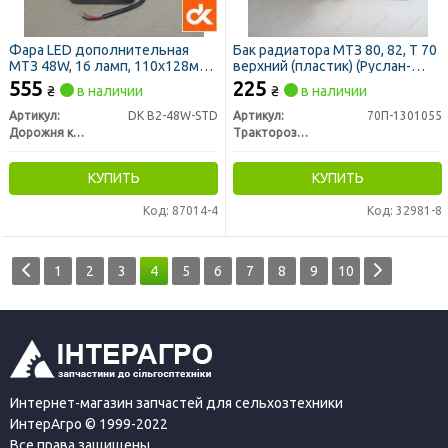
Фара LED дополнительная
Бак радиатора МТЗ 80, 82, Т 70
МТЗ 48W, 16 ламп, 110х128мм,
верхний (пластик) (Руслан-
прямоугольная СТАНДАРТ (ДК)
Комплект)
555
225
₴
в наличии
₴
в наличии
Артикул:
DK B2-48W-STD
Артикул:
70П-1301055
Дорожня карта
Тракторозапчасть г. Ромны
КУПИТЬ
КУПИТЬ
Код: 87014-4
Код: 32981-8
1
2
3
4
5
6
7
8
9
10
Интернет-магазин запчастей для сельхозтехники
ИнтерАгро © 1999-2022
Все права защищены