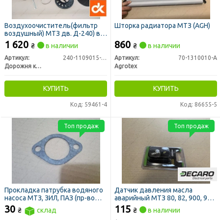
Воздухоочиститель(фильтр
Шторка радиатора МТЗ (AGH)
воздушный) МТЗ дв. Д-240) в
сборе (ДК)
1 620
860
₴
в наличии
₴
в наличии
Артикул:
240-1109015-A-09
Артикул:
70-1310010-А
Дорожня карта
Agrotex
КУПИТЬ
КУПИТЬ
Код: 59461-4
Код: 86655-5
Топ продаж
Топ продаж
Прокладка патрубка водяного
Датчик давления масла
насоса МТЗ, ЗИЛ, ПАЗ (пр-во
аварийный МТЗ 80, 82, 900, 950,
ММЗ)
822, 1025, 1221 (DECARO)
30
115
₴
склад
₴
в наличии