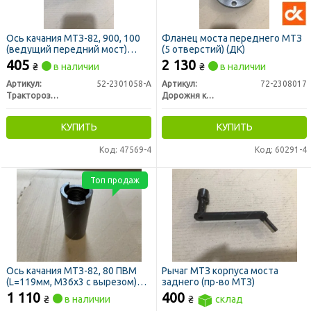
Ось качания МТЗ-82, 900, 100
Фланец моста переднего МТЗ
(ведущий передний мост)
(5 отверстий) (ДК)
(стар. обр., длинная с вырезом)
405
2 130
₴
в наличии
₴
в наличии
(пр-во РЗТ г. Ромны)
Артикул:
52-2301058-А
Артикул:
72-2308017
Тракторозапчасть г. Ромны
Дорожня карта
КУПИТЬ
КУПИТЬ
Код: 47569-4
Код: 60291-4
Топ продаж
Ось качания МТЗ-82, 80 ПВМ
Рычаг МТЗ корпуса моста
(L=119мм, М36х3 с вырезом)
заднего (пр-во МТЗ)
(пр-во ВЗТЗЧ)
1 110
400
₴
в наличии
₴
склад