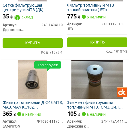
Сетка фильтрующая
Фильтр топливный МТЗ
центрифуги МТЗ (ДК)
тонкой очистки (JFD)
35
775
₴
склад
₴
в наличии
Артикул:
240-1117010-А-01
Артикул:
240-1404110
JFD
Дорожня карта
КУПИТЬ
КУПИТЬ
Код: 10187-8
Код: 71573-1
Топ продаж
Фильтр топливный Д-245 МТЗ,
Элемент фильтрующий
МАЗ, MAN KC102
топливный МТЗ, ЮМЗ, ЗИЛ
(закручивающийся) (пр-во
5301 Т-40 тонкой очистки
365
105
₴
в наличии
₴
в наличии
SAMPIYON)
метал. (ДК)
Артикул:
ФТ020-1117010 (CS 1438 M)
Артикул:
ЭФТ-75А-1117040
SAMPIYON
Дорожня карта