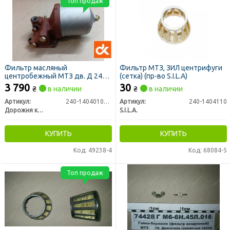
Топ продаж
Фильтр масляный
Фильтр МТЗ, ЗИЛ центрифуги
центробежный МТЗ дв. Д 240,
(сетка) (пр-во S.I.L.A)
Д 243 (центрифуга) (ДК)
3 790
30
₴
в наличии
₴
в наличии
Артикул:
240-1404010А-01
Артикул:
240-1404110
Дорожня карта
S.I.L.A.
КУПИТЬ
КУПИТЬ
Код: 49238-4
Код: 68084-5
Топ продаж