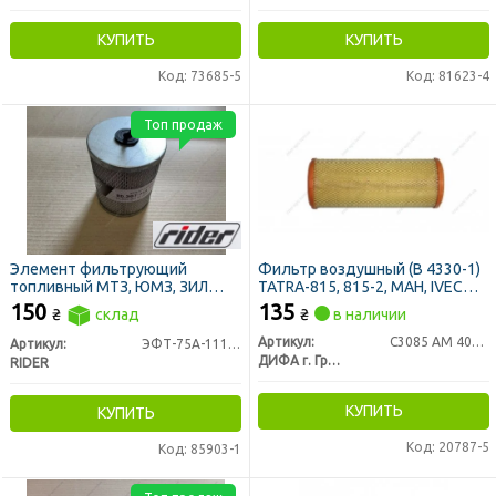
КУПИТЬ
КУПИТЬ
Код: 73685-5
Код: 81623-4
Топ продаж
Элемент фильтрующий
Фильтр воздушный (В 4330-1)
топливный МТЗ, ЮМЗ, ЗИЛ
TATRA-815, 815-2, MAH, IVECO,
5301 Т-40 тонкой очистки
MERCEDES - груз (пр-во ДИФА)
150
135
₴
склад
₴
в наличии
метал. с р/к (RIDER)
Артикул:
С3085 AM 401/1
Артикул:
ЭФТ-75А-1117040
ДИФА г. Гродно
RIDER
КУПИТЬ
КУПИТЬ
Код: 20787-5
Код: 85903-1