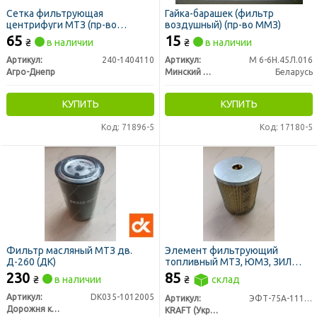
Сетка фильтрующая
Гайка-барашек (фильтр
центрифуги МТЗ (пр-во
воздушный) (пр-во ММЗ)
Украина)
65
15
₴
в наличии
₴
в наличии
Артикул:
240-1404110
Артикул:
М 6-6Н.45Л.016
Агро-Днепр
Минский Моторный Завод
Беларусь
КУПИТЬ
КУПИТЬ
Код: 71896-5
Код: 17180-5
Фильтр масляный МТЗ дв.
Элемент фильтрующий
Д-260 (ДК)
топливный МТЗ, ЮМЗ, ЗИЛ
5301 Т-40 тонкой очистки
230
85
₴
в наличии
₴
склад
метал. (Феникс, Украина)
Артикул:
DK035-1012005
Артикул:
ЭФТ-75А-1117040
Дорожня карта
KRAFT (Украина)