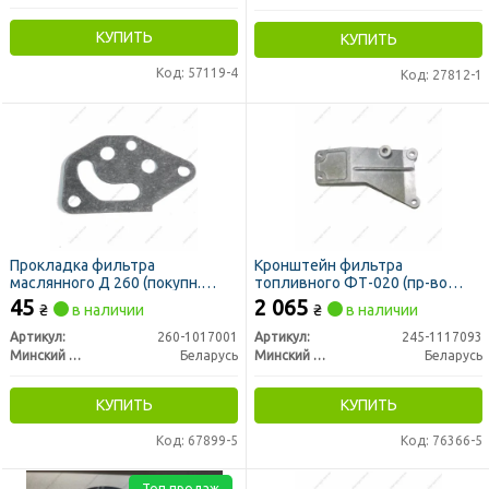
КУПИТЬ
КУПИТЬ
Код: 57119-4
Код: 27812-1
Прокладка фильтра
Кронштейн фильтра
маслянного Д 260 (покупн.
топливного ФТ-020 (пр-во
ММЗ)
ММЗ)
45
2 065
₴
в наличии
₴
в наличии
Артикул:
260-1017001
Артикул:
245-1117093
Минский Моторный Завод
Беларусь
Минский Моторный Завод
Беларусь
КУПИТЬ
КУПИТЬ
Код: 67899-5
Код: 76366-5
Топ продаж