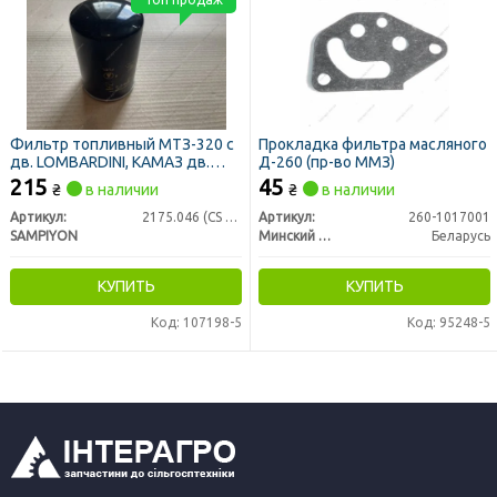
Фильтр топливный МТЗ-320 с
Прокладка фильтра масляного
дв. LOMBARDINI, КАМАЗ дв.
Д-260 (пр-во ММЗ)
Cummins, KC6 KC24 RVI, SCANIA,
215
45
₴
в наличии
₴
в наличии
VOLVO (SAMPIYON)
Артикул:
2175.046 (CS 1430 M)
Артикул:
260-1017001
SAMPIYON
Минский Моторный Завод
Беларусь
КУПИТЬ
КУПИТЬ
Код: 107198-5
Код: 95248-5