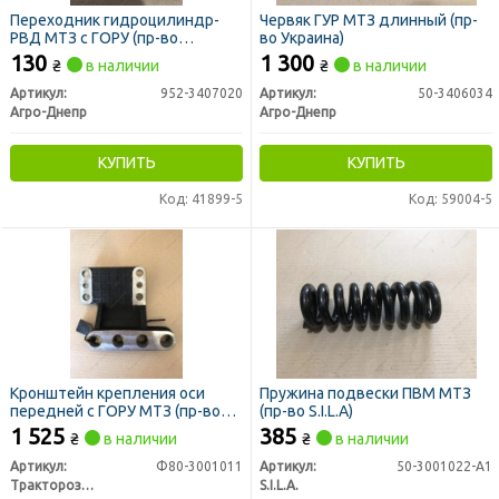
Переходник гидроцилиндр-
Червяк ГУР МТЗ длинный (пр-
РВД МТЗ с ГОРУ (пр-во
во Украина)
Украина)
130
1 300
₴
в наличии
₴
в наличии
Артикул:
952-3407020
Артикул:
50-3406034
Агро-Днепр
Агро-Днепр
КУПИТЬ
КУПИТЬ
Код: 41899-5
Код: 59004-5
Кронштейн крепления оси
Пружина подвески ПВМ МТЗ
передней с ГОРУ МТЗ (пр-во
(пр-во S.I.L.A)
РЗТ г. Ромны)
1 525
385
₴
в наличии
₴
в наличии
Артикул:
Ф80-3001011
Артикул:
50-3001022-А1
Тракторозапчасть г. Ромны
S.I.L.A.