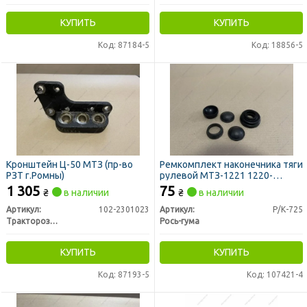
КУПИТЬ
КУПИТЬ
Код: 87184-5
Код: 18856-5
Кронштейн Ц-50 МТЗ (пр-во
Ремкомплект наконечника тяги
РЗТ г.Ромны)
рулевой МТЗ-1221 1220-
3003010 (без пальца) (пр-во
1 305
75
₴
в наличии
₴
в наличии
Рось-Гума)
Артикул:
102-2301023
Артикул:
Р/К-725
Тракторозапчасть г. Ромны
Рось-гума
КУПИТЬ
КУПИТЬ
Код: 87193-5
Код: 107421-4