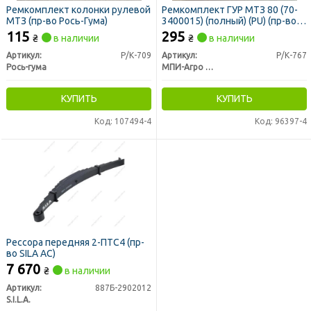
Ремкомплект колонки рулевой
Ремкомплект ГУР МТЗ 80 (70-
МТЗ (пр-во Рось-Гума)
3400015) (полный) (PU) (пр-во
МПИ-Агро, г. Мелитополь)
115
295
₴
в наличии
₴
в наличии
Артикул:
Р/К-709
Артикул:
Р/К-767
Рось-гума
МПИ-Агро ООО TM RINGROUP
КУПИТЬ
КУПИТЬ
Код: 107494-4
Код: 96397-4
Рессора передняя 2-ПТС4 (пр-
во SILA AC)
7 670
₴
в наличии
Артикул:
887Б-2902012
S.I.L.A.