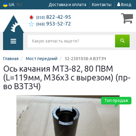
UA
RU
Доставка и оплата
Контакты
Вход
822-42-95
(050)
953-52-72
(068)
Главная
Мост передний
52-2301058-А ВЗТЗЧ
Ось качания МТЗ-82, 80 ПВМ
(L=119мм, М36х3 с вырезом) (пр-
во ВЗТЗЧ)
Топ продаж