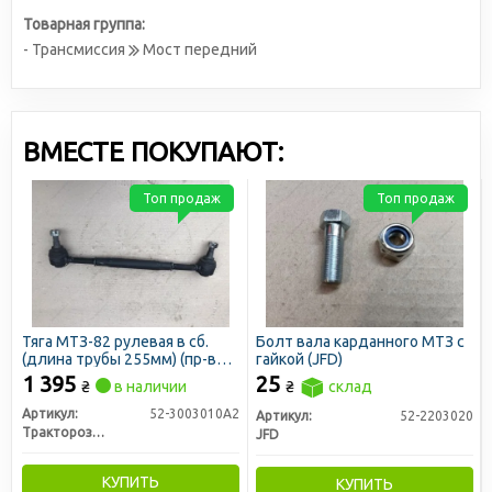
Товарная группа:
- Трансмиссия
Мост передний
ВМЕСТЕ ПОКУПАЮТ:
Топ продаж
Топ продаж
Тяга МТЗ-82 рулевая в сб.
Болт вала карданного МТЗ с
(длина трубы 255мм) (пр-во
гайкой (JFD)
РЗТ г. Ромны)
1 395
25
₴
в наличии
₴
склад
Артикул:
52-3003010А2
Артикул:
52-2203020
Тракторозапчасть г. Ромны
JFD
КУПИТЬ
КУПИТЬ