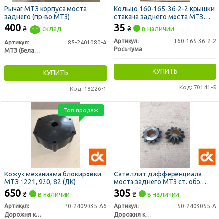
Рычаг МТЗ корпуса моста
Кольцо 160-165-36-2-2 крышки
заднего (пр-во МТЗ)
стакана заднего моста МТЗ
(пр-во Рось-Гума)
400
35
₴
склад
₴
в наличии
Артикул:
160-165-36-2-2
Артикул:
85-2401080-А
Рось-гума
МТЗ (Беларусь)
КУПИТЬ
КУПИТЬ
Код: 70141-5
Код: 18226-1
Топ продаж
Кожух механизма блокировки
Сателлит дифференциала
МТЗ 1221, 920, 82 (ДК)
моста заднего МТЗ ст. обр.
(прямой) (ДК)
650
305
₴
в наличии
₴
в наличии
Артикул:
70-2409035-А6
Артикул:
50-2403055-А
Дорожня карта
Дорожня карта