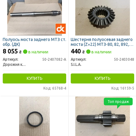
Полуось моста заднего МТЗ ст.
Шестерня полуосевая заднего
обр. (ДК)
моста (Z=22) МТЗ-80, 82, 892,
920 (пр-во S.I.L.A)
8 055
440
₴
в наличии
₴
в наличии
Артикул:
50-2407082-А
Артикул:
50-2403048
Дорожня карта
S.I.L.A.
КУПИТЬ
КУПИТЬ
Код: 65768-4
Код: 16159-5
Топ продаж