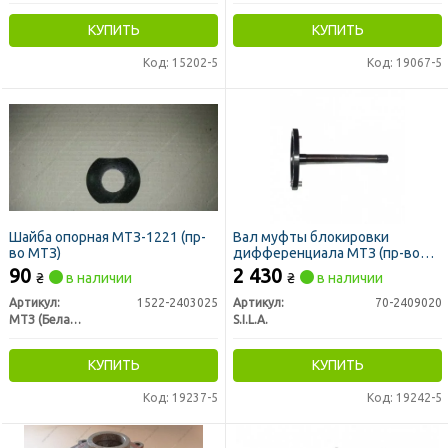
КУПИТЬ
КУПИТЬ
Код: 15202-5
Код: 19067-5
Шайба опорная МТЗ-1221 (пр-
Вал муфты блокировки
во МТЗ)
дифференциала МТЗ (пр-во
S.I.L.A.)
90
2 430
₴
в наличии
₴
в наличии
Артикул:
1522-2403025
Артикул:
70-2409020
МТЗ (Беларусь)
S.I.L.A.
КУПИТЬ
КУПИТЬ
Код: 19237-5
Код: 19242-5