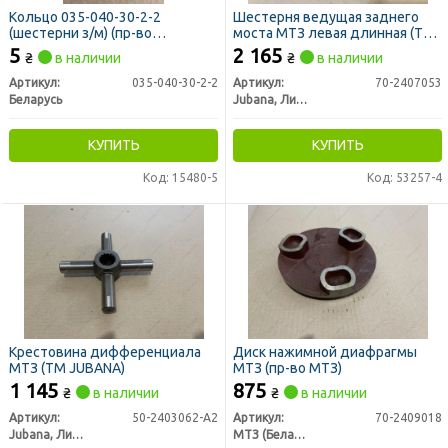
Кольцо 035-040-30-2-2
Шестерня ведущая заднего
(шестерни з/м) (пр-во
моста МТЗ левая длинная (ТМ
Беларусь)
JUBANA)
5
2 165
₴
в наличии
₴
в наличии
Артикул:
035-040-30-2-2
Артикул:
70-2407053
Беларусь
Jubana, Литва
КУПИТЬ
КУПИТЬ
Код: 15480-5
Код: 53257-4
Крестовина дифференциала
Диск нажимной диафрагмы
МТЗ (ТМ JUBANA)
МТЗ (пр-во МТЗ)
1 145
875
₴
в наличии
₴
в наличии
Артикул:
50-2403062-А2
Артикул:
70-2409018
Jubana, Литва
МТЗ (Беларусь)