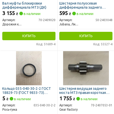
Вал муфты блокировки
Шестерня полуосевая
дифференциала МТЗ (ДК)
дифференциала заднего
моста МТЗ Z=22 (ТМ JUBANA)
3 155
595
₴
в наличии
₴
в наличии
Артикул:
70-2409020
Артикул:
50-2403048
Дорожня карта
Jubana, Литва
КУПИТЬ
КУПИТЬ
Код: 51689-4
Код: 55527-4
Кольцо 035-040-30-2-2 ГОСТ
Шестерня ведущая заднего
18829-73 (ГОСТ 9833-73)
моста МТЗ правая короткая
(шестерни з/м) (пр-во Рось-
L=266мм (пр-во TIGEAR)
5
1 755
₴
в наличии
₴
в наличии
Гума)
Артикул:
035-040-30-2-2
Артикул:
70-2407053-01
Рось-гума
Gear Factory