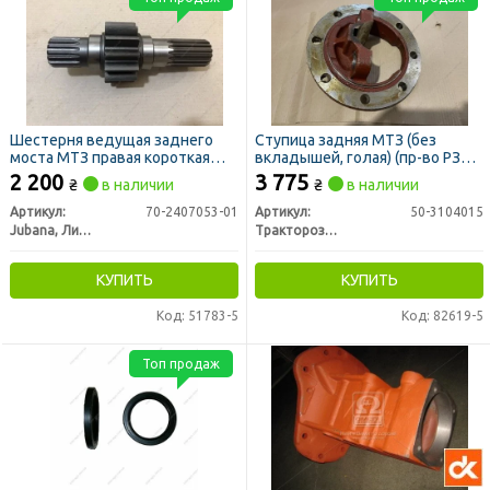
Шестерня ведущая заднего
Ступица задняя МТЗ (без
моста МТЗ правая короткая
вкладышей, голая) (пр-во РЗТ г.
(L=266мм) (ТМ JUBANA)
Ромны)
2 200
3 775
₴
в наличии
₴
в наличии
Артикул:
70-2407053-01
Артикул:
50-3104015
Jubana, Литва
Тракторозапчасть г. Ромны
КУПИТЬ
КУПИТЬ
Код: 51783-5
Код: 82619-5
Топ продаж