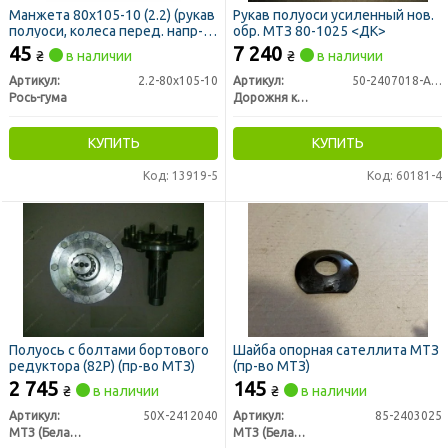
Манжета 80х105-10 (2.2) (рукав
Рукав полуоси усиленный нов.
полуоси, колеса перед. напр-
обр. МТЗ 80-1025 <ДК>
щие) (пр-во Рось-Гума)
45
7 240
₴
в наличии
₴
в наличии
Артикул:
2.2-80х105-10
Артикул:
50-2407018-А-01
Рось-гума
Дорожня карта
КУПИТЬ
КУПИТЬ
Код: 13919-5
Код: 60181-4
Полуось с болтами бортового
Шайба опорная сателлита МТЗ
редуктора (82Р) (пр-во МТЗ)
(пр-во МТЗ)
2 745
145
₴
в наличии
₴
в наличии
Артикул:
50Х-2412040
Артикул:
85-2403025
МТЗ (Беларусь)
МТЗ (Беларусь)