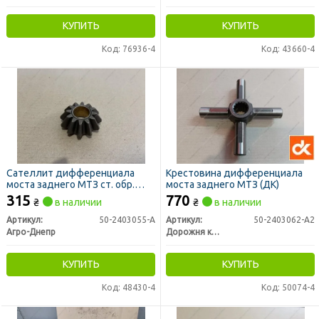
КУПИТЬ
КУПИТЬ
Код: 76936-4
Код: 43660-4
Сателлит дифференциала
Крестовина дифференциала
моста заднего МТЗ ст. обр.
моста заднего МТЗ (ДК)
(Украина)
315
770
₴
в наличии
₴
в наличии
Артикул:
50-2403055-А
Артикул:
50-2403062-А2
Агро-Днепр
Дорожня карта
КУПИТЬ
КУПИТЬ
Код: 48430-4
Код: 50074-4