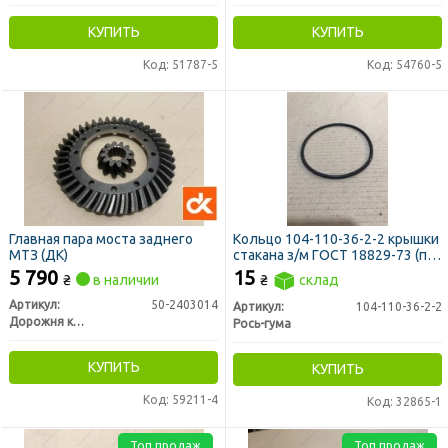
КУПИТЬ
КУПИТЬ
Код: 51787-5
Код: 54760-5
Главная пара моста заднего
Кольцо 104-110-36-2-2 крышки
МТЗ (ДК)
стакана з/м ГОСТ 18829-73 (пр-
во Украина)
5 790
15
₴
в наличии
₴
склад
Артикул:
50-2403014
Артикул:
104-110-36-2-2
Дорожня карта
Рось-гума
КУПИТЬ
КУПИТЬ
Код: 59211-4
Код: 32865-1
Топ продаж
Топ продаж