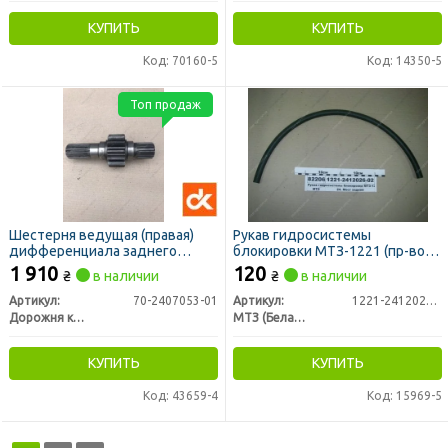
КУПИТЬ
КУПИТЬ
Код: 70160-5
Код: 14350-5
Топ продаж
Шестерня ведущая (правая)
Рукав гидросистемы
дифференциала заднего
блокировки МТЗ-1221 (пр-во
моста МТЗ <ДК>
МТЗ)
1 910
120
₴
в наличии
₴
в наличии
Артикул:
70-2407053-01
Артикул:
1221-2412026-02
Дорожня карта
МТЗ (Беларусь)
КУПИТЬ
КУПИТЬ
Код: 43659-4
Код: 15969-5