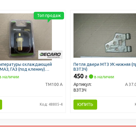
Топ продаж
емпературы охлаждающей
Петля двери МТЗ УК нижняя (п
МАЗ, ГАЗ (под клемму)
ВЗТЗЧ)
450
в наличии
₴
в наличии
ТМ100 А
Артикул:
А 37.
ВЗТЗЧ
КУПИТЬ
Код: 48805-4