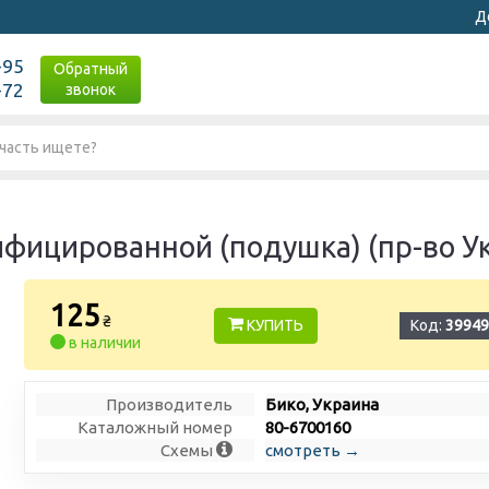
Д
-95
Обратный
-72
звонок
фицированной (подушка) (пр-во У
125
₴
КУПИТЬ
Код:
39949
в наличии
Производитель
Бико, Украина
Каталожный номер
80-6700160
Схемы
смотреть →