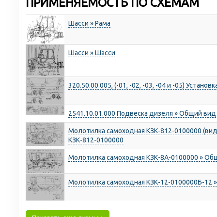
ПРИМЕНЯЕМОСТЬ ПО СХЕМАМ
Шасси » Рама
Шасси » Шасси
320.50.00.005, (-01, -02, -03, -04 и -05) Устан
2541.10.01.000 Подвеска дизеля » Общий вид
Молотилка самоходная КЗК-812-0100000 (вид
КЗК-812-0100000
Молотилка самоходная КЗК-8А-0100000 » Об
Молотилка самоходная КЗК-12-0100000Б-12 »