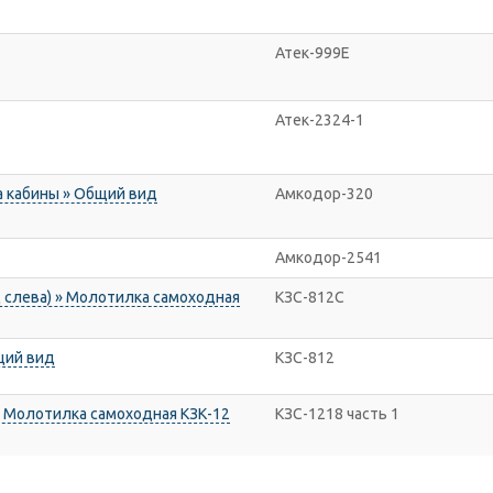
Атек-999Е
Атек-2324-1
овка кабины » Общий вид
Амкодор-320
Амкодор-2541
 слева) » Молотилка самоходная
КЗС-812С
щий вид
КЗС-812
 Молотилка самоходная КЗК-12
КЗС-1218 часть 1