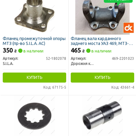
Фланец промежуточной опоры
Фланец вала карданного
МТЗ (пр-во S.I.L.A. AC)
заднего моста УАЗ 469, МТЗ-80
(ДК)
350
465
₴
в наличии
₴
в наличии
Артикул:
52-1802078
Артикул:
469-2201023
S.I.L.A.
Дорожня карта
КУПИТЬ
КУПИТЬ
Код: 67175-5
Код: 43661-4