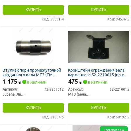
КУПИТЬ
КУПИТЬ
Код: 56661-4
Код: 94536-5
Втулка опори промежуточной
Кронштейн ограждения вала
карданного вала МТЗ (ТМ
карданного 52-2210015 (пр-во
JUBANA)
МТЗ)
1 175
475
₴
в наличии
₴
в наличии
Артикул:
72-2209012
Артикул:
52-2210015
Jubana, Литва
МТЗ (Беларусь)
КУПИТЬ
КУПИТЬ
Код: 21804-5
Код: 68192-5
Топ продаж