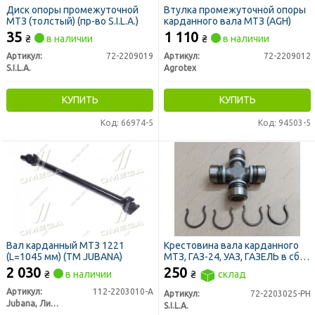
Диск опоры промежуточной
Втулка промежуточной опоры
МТЗ (толстый) (пр-во S.I.L.A.)
карданного вала МТЗ (AGH)
35
1 110
₴
в наличии
₴
в наличии
Артикул:
72-2209019
Артикул:
72-2209012
S.I.L.A.
Agrotex
КУПИТЬ
КУПИТЬ
Код: 66974-5
Код: 94503-5
Вал карданный МТЗ 1221
Крестовина вала карданного
(L=1045 мм) (ТМ JUBANA)
МТЗ, ГАЗ-24, УАЗ, ГАЗЕЛЬ в сб.
30х55х88мм (пр-во S.I.L.A. AC)
2 030
250
₴
в наличии
₴
склад
Артикул:
112-2203010-А
Артикул:
72-2203025-РН
Jubana, Литва
S.I.L.A.