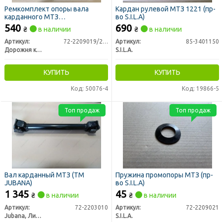
Ремкомплект опоры вала
Кардан рулевой МТЗ 1221 (пр-
карданного МТЗ
во S.I.L.A)
промежуточной (ДК)
540
690
₴
в наличии
₴
в наличии
Артикул:
72-2209019/25/27
Артикул:
85-3401150
Дорожня карта
S.I.L.A.
КУПИТЬ
КУПИТЬ
Код: 50076-4
Код: 19866-5
Топ продаж
Топ продаж
Вал карданный МТЗ (ТМ
Пружина промопоры МТЗ (пр-
JUBANA)
во S.I.L.A)
1 345
45
₴
в наличии
₴
в наличии
Артикул:
72-2203010
Артикул:
72-2209021
Jubana, Литва
S.I.L.A.