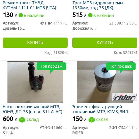
Ремкомплект ТНВД
Трос МТЗ гидросистемы
4УТНМ-1111-01 МТЗ (ЧТА)
1350мм, ход 75 (ДК)
130
515
₴
в наличии
₴
в наличии
Артикул:
4УТНМ-1111-01
Артикул:
23.588.112.00.01-00
Дизель-Транс
Дорожня карта
КУПИТЬ
КУПИТЬ
Код: 51820-4
Код: 52437-4
Топ продаж
Топ продаж
Насос подкачивающий МТЗ,
Элемент фильтрующий
ЮМЗ, ДТ-75 (пр-во S.I.L.A. AC)
топливный МТЗ, ЮМЗ, ЗИЛ
5301 Т-40 тонкой очистки
600
150
₴
склад
₴
склад
метал. с р/к (RIDER)
Артикул:
УТН-3-1106010-А4
Артикул:
ЭФТ-75А-1117040
S.I.L.A.
RIDER