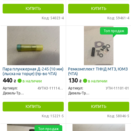
КУПИТЬ
КУПИТЬ
Код: 54023-4
Код: 59461-4
Топ продаж
Пара плунжерная Д-245 (10 мм)
Ремкомплект ТННД МТЗ, ЮМЗ
(лыска на торце) (пр-во ЧТА)
(ЧТА)
440
130
₴
в наличии
₴
в наличии
Артикул:
4УТН3-1111410-30
Артикул:
УТН-11101-01
Дизель-Транс
Дизель-Транс
КУПИТЬ
КУПИТЬ
Код: 15221-5
Код: 58046-5
Топ продаж