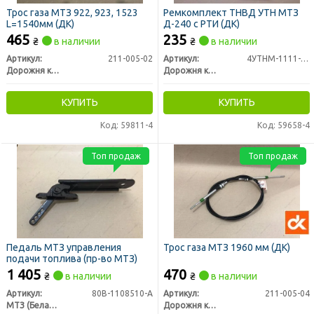
Трос газа МТЗ 922, 923, 1523
Ремкомплект ТНВД УТН МТЗ
L=1540мм (ДК)
Д-240 с РТИ (ДК)
465
235
₴
в наличии
₴
в наличии
Артикул:
211-005-02
Артикул:
4УТНМ-1111-05
Дорожня карта
Дорожня карта
КУПИТЬ
КУПИТЬ
Код: 59811-4
Код: 59658-4
Топ продаж
Топ продаж
Педаль МТЗ управления
Трос газа МТЗ 1960 мм (ДК)
подачи топлива (пр-во МТЗ)
1 405
470
₴
в наличии
₴
в наличии
Артикул:
80В-1108510-А
Артикул:
211-005-04
МТЗ (Беларусь)
Дорожня карта