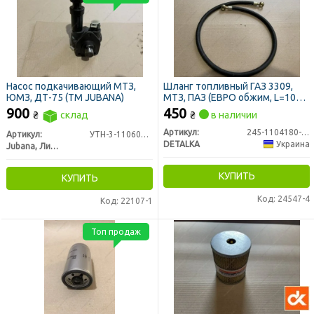
Насос подкачивающий МТЗ,
Шланг топливный ГАЗ 3309,
ЮМЗ, ДТ-75 (ТМ JUBANA)
МТЗ, ПАЗ (ЕВРО обжим, L=1045
мм, дв. ММЗ 245 ЕВРО-2) НД
900
450
₴
склад
₴
в наличии
(DETALKA)
Артикул:
245-1104180-А1-06
Артикул:
УТН-3-1106010-А4
DETALKA
Украина
Jubana, Литва
КУПИТЬ
КУПИТЬ
Код: 24547-4
Код: 22107-1
Топ продаж