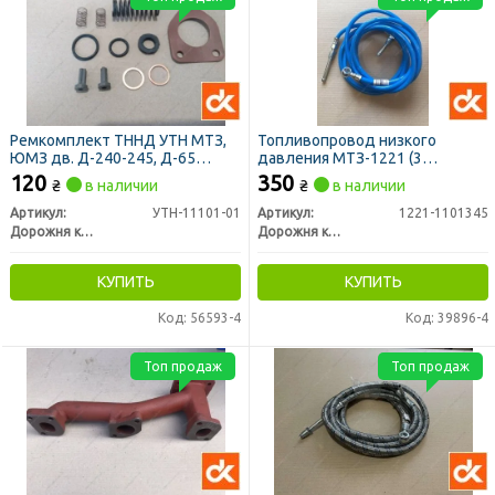
Ремкомплект ТННД УТН МТЗ,
Топливопровод низкого
ЮМЗ дв. Д-240-245, Д-65
давления МТЗ-1221 (3
(подкачки) (ДК)
штуцера) (ДК)
120
350
₴
в наличии
₴
в наличии
Артикул:
УТН-11101-01
Артикул:
1221-1101345
Дорожня карта
Дорожня карта
КУПИТЬ
КУПИТЬ
Код: 56593-4
Код: 39896-4
Топ продаж
Топ продаж