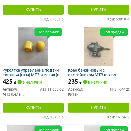
КУПИТЬ
КУПИТЬ
Код: 69063-5
Код: 59810-4
Топ продаж
Топ продаж
Рукоятка управление подачи
Кран бензиновый с
топлива (газа) МТЗ желтая (пр-
отстойником МТЗ (пр-во
во МТЗ)
Китай)
425
235
₴
в наличии
₴
в наличии
Артикул:
А13.11.000-02
Артикул:
ПП3 (КР-12)
МТЗ (Беларусь)
Китай
КУПИТЬ
КУПИТЬ
Код: 16753-5
Код: 16756-5
Топ продаж
Топ продаж