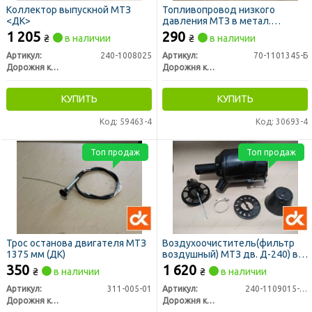
Коллектор выпускной МТЗ
Топливопровод низкого
<ДК>
давления МТЗ в метал.
оплетке 3 штуцера L=2700мм
1 205
290
₴
в наличии
₴
в наличии
(ДК)
Артикул:
240-1008025
Артикул:
70-1101345-Б
Дорожня карта
Дорожня карта
КУПИТЬ
КУПИТЬ
Код: 59463-4
Код: 30693-4
Топ продаж
Топ продаж
Трос останова двигателя МТЗ
Воздухоочиститель(фильтр
1375 мм (ДК)
воздушный) МТЗ дв. Д-240) в
сборе (ДК)
350
1 620
₴
в наличии
₴
в наличии
Артикул:
311-005-01
Артикул:
240-1109015-A-09
Дорожня карта
Дорожня карта