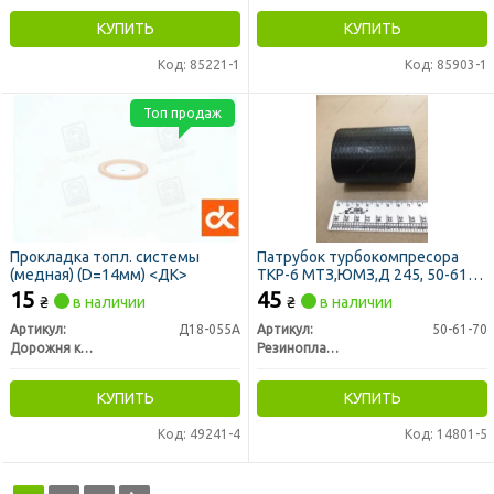
КУПИТЬ
КУПИТЬ
Код: 85221-1
Код: 85903-1
Топ продаж
Прокладка топл. системы
Патрубок турбокомпресора
(медная) (D=14мм) <ДК>
ТКР-6 МТЗ,ЮМЗ,Д 245, 50-61-
70 (пр-во Резинопласт)
15
45
₴
в наличии
₴
в наличии
Артикул:
Д18-055А
Артикул:
50-61-70
Дорожня карта
Резинопласт, Украина
КУПИТЬ
КУПИТЬ
Код: 49241-4
Код: 14801-5