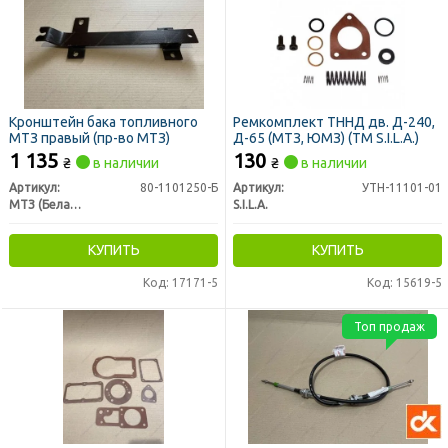
Кронштейн бака топливного
Ремкомплект ТННД дв. Д-240,
МТЗ правый (пр-во МТЗ)
Д-65 (МТЗ, ЮМЗ) (TM S.I.L.A.)
1 135
130
₴
в наличии
₴
в наличии
Артикул:
80-1101250-Б
Артикул:
УТН-11101-01
МТЗ (Беларусь)
S.I.L.A.
КУПИТЬ
КУПИТЬ
Код: 17171-5
Код: 15619-5
Топ продаж