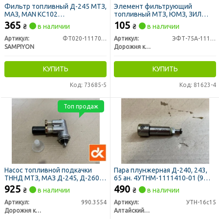
Фильтр топливный Д-245 МТЗ,
Элемент фильтрующий
МАЗ, MAN KC102
топливный МТЗ, ЮМЗ, ЗИЛ
(закручивающийся) (пр-во
5301 Т-40 тонкой очистки
365
105
₴
в наличии
₴
в наличии
SAMPIYON)
метал. (ДК)
Артикул:
ФТ020-1117010 (CS 1438 M)
Артикул:
ЭФТ-75А-1117040
SAMPIYON
Дорожня карта
КУПИТЬ
КУПИТЬ
Код: 73685-5
Код: 81623-4
Топ продаж
Насос топливной подкачки
Пара плунжерная Д-240, 243,
ТННД МТЗ, МАЗ Д-245, Д-260
65 ан. 4УТНМ-1111410-01 (9
(насос MOTORPAL) (ДК)
мм.) (пр-во АЗПИ)
925
490
₴
в наличии
₴
в наличии
Артикул:
990.3554
Артикул:
УТН-16с15
Дорожня карта
Алтайский завод прецизионных изделий (АЗПИ)