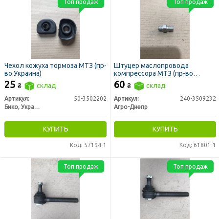
Топ продаж
Топ продаж
Чехол кожуха тормоза МТЗ (пр-
Штуцер маслопровода
во Украина)
компрессора МТЗ (пр-во
Украина)
25
60
₴
склад
₴
склад
Артикул:
50-3502202
Артикул:
240-3509232
Бико, Украина
Агро-Днепр
КУПИТЬ
КУПИТЬ
Код: 57194-1
Код: 61801-1
Топ продаж
Топ продаж