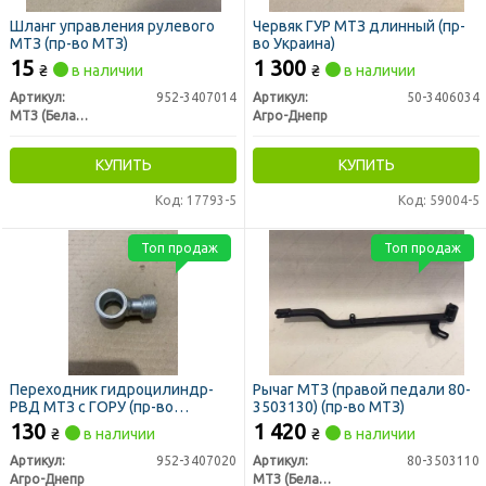
Шланг управления рулевого
Червяк ГУР МТЗ длинный (пр-
МТЗ (пр-во МТЗ)
во Украина)
15
1 300
₴
в наличии
₴
в наличии
Артикул:
952-3407014
Артикул:
50-3406034
МТЗ (Беларусь)
Агро-Днепр
КУПИТЬ
КУПИТЬ
Код: 17793-5
Код: 59004-5
Топ продаж
Топ продаж
Переходник гидроцилиндр-
Рычаг МТЗ (правой педали 80-
РВД МТЗ с ГОРУ (пр-во
3503130) (пр-во МТЗ)
Украина)
130
1 420
₴
в наличии
₴
в наличии
Артикул:
952-3407020
Артикул:
80-3503110
Агро-Днепр
МТЗ (Беларусь)