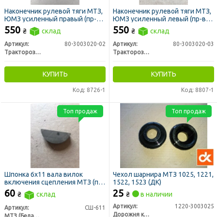
Наконечник рулевой тяги МТЗ,
Наконечник рулевой тяги МТЗ,
ЮМЗ усиленный правый (пр-во
ЮМЗ усиленный левый (пр-во
РЗТ г. Ромны)
РЗТ г. Ромны)
550
550
₴
склад
₴
склад
Артикул:
80-3003020-02
Артикул:
80-3003020-03
Тракторозапчасть г. Ромны
Тракторозапчасть г. Ромны
КУПИТЬ
КУПИТЬ
Код: 8726-1
Код: 8807-1
Топ продаж
Топ продаж
Шпонка 6х11 вала вилок
Чехол шарнира МТЗ 1025, 1221,
включения сцепления МТЗ (пр-
1522, 1523 (ДК)
во МТЗ)
60
25
₴
склад
₴
в наличии
Артикул:
1220-3003025
Артикул:
СШ-611
Дорожня карта
МТЗ (Беларусь)