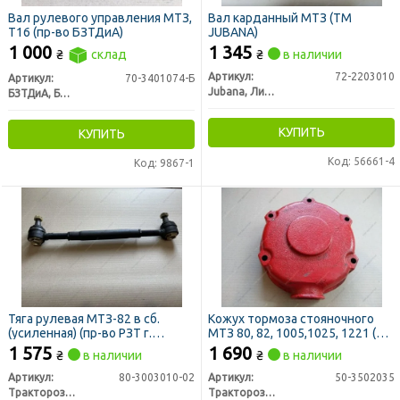
Вал рулевого управления МТЗ,
Вал карданный МТЗ (ТМ
Т16 (пр-во БЗТДиА)
JUBANA)
1 000
1 345
₴
склад
₴
в наличии
Артикул:
72-2203010
Артикул:
70-3401074-Б
Jubana, Литва
БЗТДиА, Беларусь
КУПИТЬ
КУПИТЬ
Код: 56661-4
Код: 9867-1
Тяга рулевая МТЗ-82 в сб.
Кожух тормоза стояночного
(усиленная) (пр-во РЗТ г.
МТЗ 80, 82, 1005,1025, 1221 (пр-
Ромны)
во РЗТ г. Ромны)
1 575
1 690
₴
в наличии
₴
в наличии
Артикул:
80-3003010-02
Артикул:
50-3502035
Тракторозапчасть г. Ромны
Тракторозапчасть г. Ромны