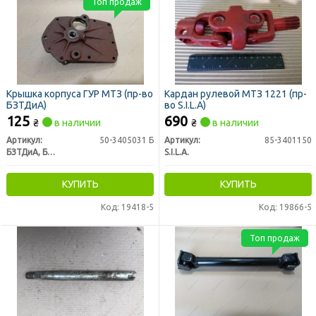
Топ продаж
Крышка корпуса ГУР МТЗ (пр-во
Кардан рулевой МТЗ 1221 (пр-
БЗТДиА)
во S.I.L.A)
125
690
₴
в наличии
₴
в наличии
Артикул:
50-3405031 Б
Артикул:
85-3401150
БЗТДиА, Беларусь
S.I.L.A.
КУПИТЬ
КУПИТЬ
Код: 19418-5
Код: 19866-5
Топ продаж