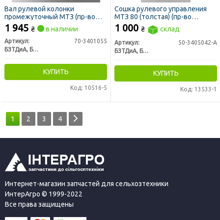
Вал рулевой колонки
Сошка рулевого управления
промежуточный МТЗ (пр-во
МТЗ 80 (толстая) (пр-во
БЗТДиА)
БЗТДиА)
1 945
1 000
₴
в наличии
₴
склад
Артикул:
70-3401055
Артикул:
50-3405042-А
БЗТДиА, Беларусь
БЗТДиА, Беларусь
КУПИТЬ
КУПИТЬ
Код: 10516-5
Код: 13533-1
1
2
3
4
Интернет-магазин запчастей для сельхозтехники
ИнтерАгро © 1999-2022
Все права защищены