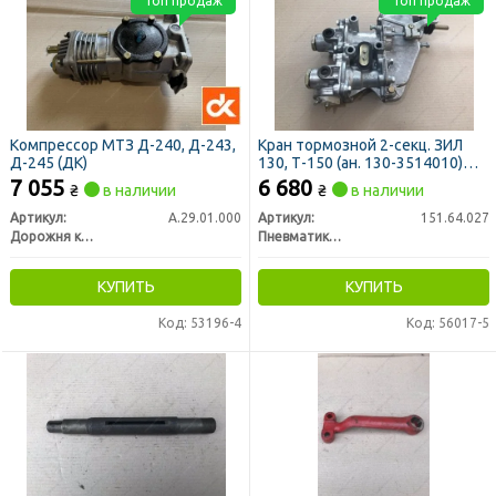
Топ продаж
Топ продаж
Компрессор МТЗ Д-240, Д-243,
Кран тормозной 2-секц. ЗИЛ
Д-245 (ДК)
130, Т-150 (ан. 130-3514010)
(Винница)
7 055
6 680
₴
в наличии
₴
в наличии
Артикул:
А.29.01.000
Артикул:
151.64.027
Дорожня карта
Пневматик г. Винница
КУПИТЬ
КУПИТЬ
Код: 53196-4
Код: 56017-5