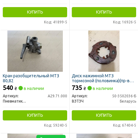
КУПИТЬ
КУПИТЬ
Код: 41899-5
Код: 16926-5
Кран разобщительный МТЗ
Диск нажимной МТЗ
80,82
тормозной (половинка)(пр-во
ВЗТЗЧ)
540
735
₴
в наличии
₴
в наличии
Артикул:
А29.71.000
Артикул:
50-3502036-Б
Пневматик г. Винница
ВЗТЗЧ
Беларусь
КУПИТЬ
КУПИТЬ
Код: 59240-5
Код: 67404-5