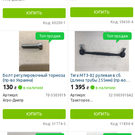
КУПИТЬ
КУПИТЬ
Код: 59650-4
Код: 60200-1
Топ продаж
Топ продаж
Болт регулировочный тормоза
Тяга МТЗ-82 рулевая в сб.
(пр-во Украина)
(длина трубы 255мм) (пр-во
РЗТ г. Ромны)
130
1 395
₴
в наличии
₴
в наличии
Артикул:
70-3503019
Артикул:
52-3003010А2
Агро-Днепр
Тракторозапчасть г. Ромны
КУПИТЬ
КУПИТЬ
Код: 51774-5
Код: 11894-4