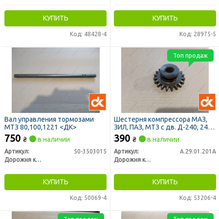
КУПИТЬ
КУПИТЬ
Код: 48428-4
Код: 28975-5
Топ продаж
Вал управления тормозами
Шестерня компрессора МАЗ,
МТЗ 80,100,1221 <ДК>
ЗИЛ, ПАЗ, МТЗ с дв. Д-240, 243,
245, 260 (ДК)
750
390
₴
в наличии
₴
в наличии
Артикул:
50-3503015
Артикул:
А.29.01.201А
Дорожня карта
Дорожня карта
КУПИТЬ
КУПИТЬ
Код: 50069-4
Код: 53206-4