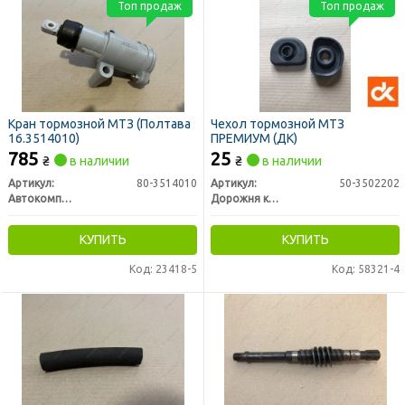
Топ продаж
Топ продаж
Кран тормозной МТЗ (Полтава
Чехол тормозной МТЗ
16.3514010)
ПРЕМИУМ (ДК)
785
25
₴
в наличии
₴
в наличии
Артикул:
80-3514010
Артикул:
50-3502202
Автокомпонент Плюс
Дорожня карта
КУПИТЬ
КУПИТЬ
Код: 23418-5
Код: 58321-4