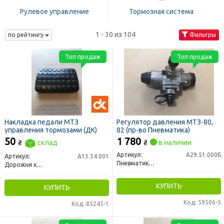
Рулевое управление
Тормозная система
1 - 30 из 104
по рейтингу
Фильтры
Топ продаж
Топ продаж
Накладка педали МТЗ
Регулятор давления МТЗ-80,
управления тормозами (ДК)
82 (пр-во Пневматика)
50
1 780
₴
склад
₴
в наличии
Артикул:
А29.51.000Б
Артикул:
А13.34.001
Пневматик г. Винница
Дорожня карта
КУПИТЬ
КУПИТЬ
Код: 59506-5
Код: 85245-1