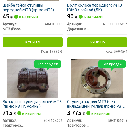
Шайба гайки ступицы
Болт колеса переднего МТЗ,
передней МТЗ (пр-во МТЗ)
ЮМЗ с гайкой (ДК)
45
90
₴
в наличии
₴
в наличии
Артикул:
А04.03.019
Артикул:
40-3103016/17
МТЗ (Беларусь)
Дорожня карта
КУПИТЬ
КУПИТЬ
Код: 17996-5
Код: 56045-4
Топ продаж
Топ продаж
Вкладыш ступицы задней МТЗ
Ступица задняя МТЗ (без
(пр-во РЗТ г. Ромны)
вкладышей, голая) (пр-во РЗТ г.
Ромны)
715
3 775
₴
в наличии
₴
в наличии
Артикул:
70-3104025
Артикул:
50-3104015
Тракторозапчасть г. Ромны
Тракторозапчасть г. Ромны