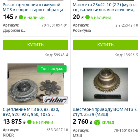
Рычаг сцепления отжимной
Манжета 25х42-10 (2.2) (муфта
МТЗ в сборе старого образца
сц., валик вилок выключения,
(лапка) (ДК)
ГУР) (пр-во Рось-Гума)
145
20
₴
в наличии
₴
в наличии
Артикул:
70-1601094-01
Артикул:
2.2-25х42-10
Дорожня карта
Рось-гума
КУПИТЬ
КУПИТЬ
Код: 59945-4
Код: 13906-5
Топ продаж
Сцепление МТЗ 80, 82, 820,
Шестерня приводу ВОМ МТЗ 2
892, 920, 922, 950, 1025
ступ. Z=39 (МЗШ)
лепестковое (аналог Luk)
13 875
2 760
₴
в наличии
₴
склад
(RIDER)
Артикул:
633 3087 10
Артикул:
70-1601086-Б
RIDER
МЗШ