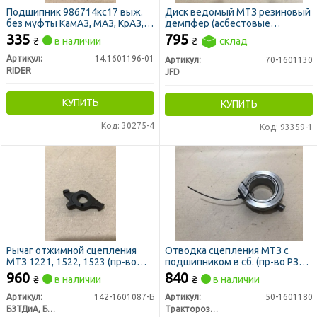
Подшипник 986714кс17 выж.
Диск ведомый МТЗ резиновый
без муфты КамАЗ, МАЗ, КрАЗ,
демпфер (асбестовые
МТЗ, УРАЛ (RIDER)
накладки) (пр-во JFD)
335
795
₴
в наличии
₴
склад
Артикул:
14.1601196-01
Артикул:
70-1601130
RIDER
JFD
КУПИТЬ
КУПИТЬ
Код: 30275-4
Код: 93359-1
Рычаг отжимной сцепления
Отводка сцепления МТЗ с
МТЗ 1221, 1522, 1523 (пр-во
подшипником в сб. (пр-во РЗТ
БЗТДиА)
г. Ромны)
960
840
₴
в наличии
₴
в наличии
Артикул:
142-1601087-Б
Артикул:
50-1601180
БЗТДиА, Беларусь
Тракторозапчасть г. Ромны