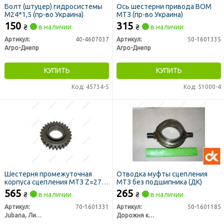
Болт (штуцер) гидросистемы
Ось шестерни привода ВОМ
М24*1,5 (пр-во Украина)
МТЗ (пр-во Украина)
150
315
₴
в наличии
₴
в наличии
Артикул:
40-4607037
Артикул:
50-1601335
Агро-Днепр
Агро-Днепр
КУПИТЬ
КУПИТЬ
Код: 45734-5
Код: 51000-4
Шестерня промежуточная
Отводка муфты сцепления
корпуса сцепления МТЗ Z=27
МТЗ без подшипника (ДК)
(ТМ JUBANA)
565
265
₴
в наличии
₴
в наличии
Артикул:
70-1601331
Артикул:
50-1601185
Jubana, Литва
Дорожня карта