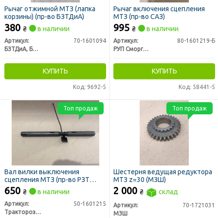
Рычаг отжимной МТЗ (лапка
Рычаг включения сцепления
корзины) (пр-во БЗТДиА)
МТЗ (пр-во САЗ)
380
995
₴
в наличии
₴
в наличии
Артикул:
70-1601094
Артикул:
80-1601219-Б
БЗТДиА, Беларусь
РУП Сморгонский агрегатный завод г. Сморгонь РБ
КУПИТЬ
КУПИТЬ
Код: 9692-5
Код: 58441-5
Топ продаж
Топ продаж
Вал вилки выключения
Шестерня ведущая редуктора
сцепления МТЗ (пр-во РЗТ
МТЗ z=30 (МЗШ)
г.Ромны)
650
2 000
₴
в наличии
₴
склад
Артикул:
50-1601215
Артикул:
70-1721031
Тракторозапчасть г. Ромны
МЗШ