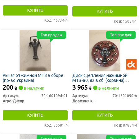
КУПИТЬ
КУПИТЬ
Код: 46734-4
Код: 15084-1
Топ продаж
Топ продаж
Рычаг отжимной МТЗ в сборе
Диск сцепления нажимной
(пр-во Украина)
МТЗ-80, 82 в сб. (корзина)
старого образца (ДК)
200
3 965
₴
в наличии
₴
в наличии
Артикул:
70-1601094-01
Артикул:
70-1601090-А
Агро-Днепр
Дорожня карта
КУПИТЬ
КУПИТЬ
Код: 56681-4
Код: 87854-4
Топ продаж
Топ продаж