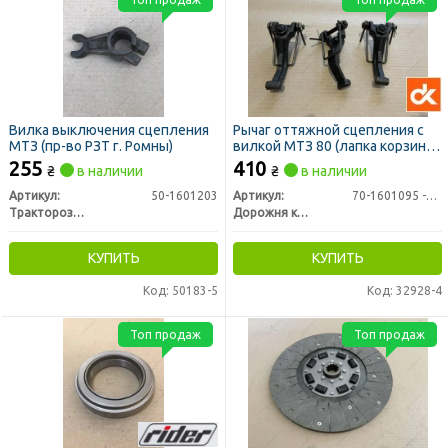
Вилка выключения сцепления
Рычаг оттяжной сцепления с
МТЗ (пр-во РЗТ г. Ромны)
вилкой МТЗ 80 (лапка корзины)
к-кт 3шт (ДК)
255
410
₴
в наличии
₴
в наличии
Артикул:
50-1601203
Артикул:
70-1601095 -01
Тракторозапчасть г. Ромны
Дорожня карта
КУПИТЬ
КУПИТЬ
Код: 50183-5
Код: 32928-4
Топ продаж
Топ продаж