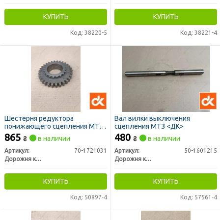
КУПИТЬ
КУПИТЬ
Код: 38220-5
Код: 38221-4
Шестерня редуктора
Вал вилки выключения
понижающего сцепления МТЗ
сцепления МТЗ <ДК>
(z=20/30) (ДК)
865
480
₴
в наличии
₴
в наличии
Артикул:
70-1721031
Артикул:
50-1601215
Дорожня карта
Дорожня карта
КУПИТЬ
КУПИТЬ
Код: 50897-4
Код: 57561-4