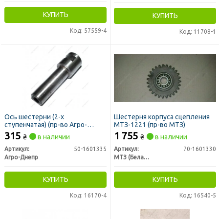
КУПИТЬ
КУПИТЬ
Код: 57559-4
Код: 11708-1
Ось шестерни (2-х
Шестерня корпуса сцепления
ступенчатая) (пр-во Агро-
МТЗ-1221 (пр-во МТЗ)
Днепр)
315
1 755
₴
в наличии
₴
в наличии
Артикул:
50-1601335
Артикул:
70-1601330
Агро-Днепр
МТЗ (Беларусь)
КУПИТЬ
КУПИТЬ
Код: 16170-4
Код: 16540-5