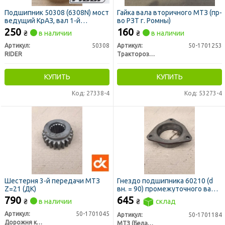
Подшипник 50308 (6308N) мост
Гайка вала вторичного МТЗ (пр-
ведущий КрАЗ, вал 1-й
во РЗТ г. Ромны)
передачи КПП, ВОМ МТЗ
250
160
₴
в наличии
₴
в наличии
(RIDER)
Артикул:
50308
Артикул:
50-1701253
RIDER
Тракторозапчасть г. Ромны
КУПИТЬ
КУПИТЬ
Код: 27338-4
Код: 53273-4
Шестерня 3-й передачи МТЗ
Гнездо подшипника 60210 (d
Z=21 (ДК)
вн. = 90) промежуточного вала
МТЗ (пр-во МТЗ)
790
645
₴
в наличии
₴
склад
Артикул:
50-1701045
Артикул:
50-1701184
Дорожня карта
МТЗ (Беларусь)