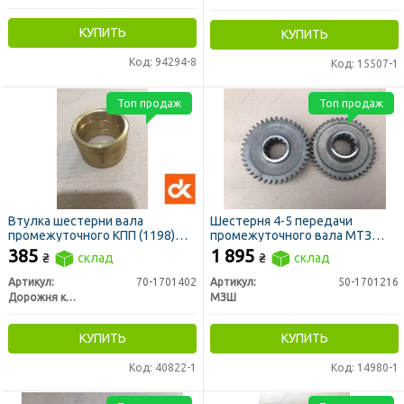
КУПИТЬ
КУПИТЬ
Код: 94294-8
Код: 15507-1
Топ продаж
Топ продаж
Втулка шестерни вала
Шестерня 4-5 передачи
промежуточного КПП (1198)
промежуточного вала МТЗ
МТЗ (ДК)
z=40 (МЗШ)
385
1 895
₴
склад
₴
склад
Артикул:
70-1701402
Артикул:
50-1701216
Дорожня карта
МЗШ
КУПИТЬ
КУПИТЬ
Код: 40822-1
Код: 14980-1