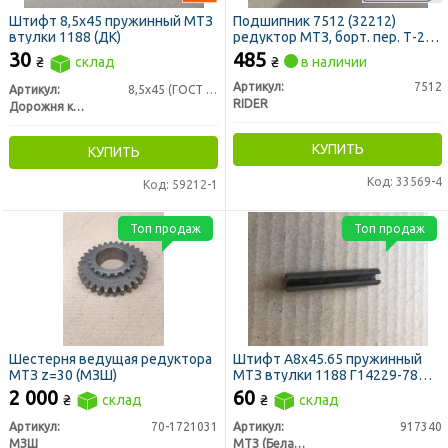
Штифт 8,5х45 пружинный МТЗ
Подшипник 7512 (32212)
втулки 1188 (ДК)
редуктор МТЗ, борт. пер. Т-25,
Т-16 (RIDER)
30
485
₴
склад
₴
в наличии
Артикул:
7512
Артикул:
8,5х45 (ГОСТ 14229-7
RIDER
Дорожня карта
КУПИТЬ
КУПИТЬ
Код: 33569-4
Код: 59212-1
Топ продаж
Топ продаж
Шестерня ведущая редуктора
Штифт А8х45.65 пружинный
МТЗ z=30 (МЗШ)
МТЗ втулки 1188 Г14229-78
(917340) (пр-во МТЗ)
2 000
60
₴
склад
₴
склад
Артикул:
70-1721031
Артикул:
917340
МЗШ
МТЗ (Беларусь)