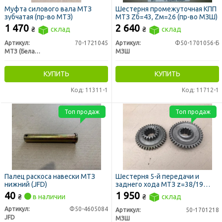
Муфта силового вала МТЗ
Шестерня промежуточная КПП
зубчатая (пр-во МТЗ)
МТЗ Zб=43, Zм=26 (пр-во МЗШ)
1 470
2 640
₴
склад
₴
склад
Артикул:
70-1721045
Артикул:
Ф50-1701056-Б
МТЗ (Беларусь)
МЗШ
КУПИТЬ
КУПИТЬ
Код: 11311-1
Код: 11712-1
Топ продаж
Топ продаж
Палец раскоса навески МТЗ
Шестерня 5-й передачи и
нижний (JFD)
заднего хода МТЗ z=38/19
(МЗШ)
40
1 950
₴
в наличии
₴
склад
Артикул:
Ф50-4605084
Артикул:
50-1701218
JFD
МЗШ