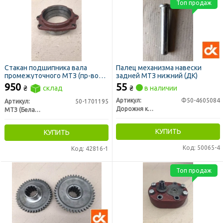
Топ продаж
Стакан подшипника вала
Палец механизма навески
промежуточного МТЗ (пр-во
задней МТЗ нижний (ДК)
МТЗ)
950
55
₴
склад
₴
в наличии
Артикул:
Ф50-4605084
Артикул:
50-1701195
Дорожня карта
МТЗ (Беларусь)
КУПИТЬ
КУПИТЬ
Код: 50065-4
Код: 42816-1
Топ продаж