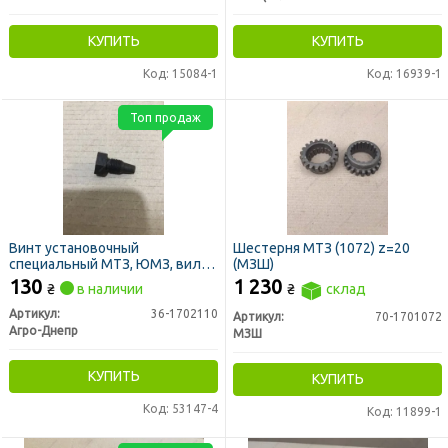
КУПИТЬ
КУПИТЬ
Код: 15084-1
Код: 16939-1
Топ продаж
Винт установочный
Шестерня МТЗ (1072) z=20
специальный МТЗ, ЮМЗ, вилки
(МЗШ)
переключения редуктора (пр-
130
1 230
₴
в наличии
₴
склад
во Украина)
Артикул:
36-1702110
Артикул:
70-1701072
Агро-Днепр
МЗШ
КУПИТЬ
КУПИТЬ
Код: 53147-4
Код: 11899-1