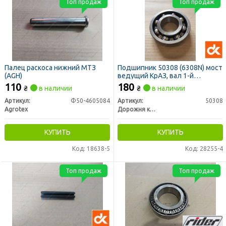
Топ продаж
Топ продаж
Палец раскоса нижний МТЗ
Подшипник 50308 (6308N) мост
(AGH)
ведущий КрАЗ, вал 1-й
передачи КПП, ВОМ МТЗ <ДК>
110
180
₴
в наличии
₴
в наличии
Артикул:
Ф50-4605084
Артикул:
50308
Agrotex
Дорожня карта
КУПИТЬ
КУПИТЬ
Код: 18638-5
Код: 28255-4
Топ продаж
Топ продаж