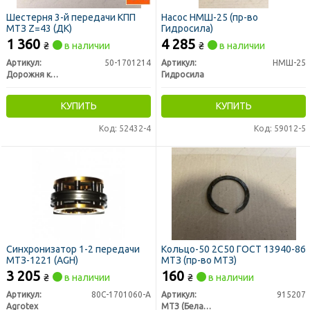
Шестерня 3-й передачи КПП
Насос НМШ-25 (пр-во
МТЗ Z=43 (ДК)
Гидросила)
1 360
4 285
₴
в наличии
₴
в наличии
Артикул:
50-1701214
Артикул:
НМШ-25
Дорожня карта
Гидросила
КУПИТЬ
КУПИТЬ
Код: 52432-4
Код: 59012-5
Синхронизатор 1-2 передачи
Кольцо-50 2С50 ГОСТ 13940-86
МТЗ-1221 (AGH)
МТЗ (пр-во МТЗ)
3 205
160
₴
в наличии
₴
в наличии
Артикул:
80С-1701060-А
Артикул:
915207
Agrotex
МТЗ (Беларусь)