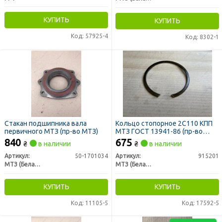
КУПИТЬ
КУПИТЬ
Код: 57925-4
Код: 8302-1
Стакан подшипника вала
Кольцо стопорное 2С110 КПП
первичного МТЗ (пр-во МТЗ)
МТЗ ГОСТ 13941-86 (пр-во
МТЗ)
840
675
₴
в наличии
₴
в наличии
Артикул:
50-1701034
Артикул:
915201
МТЗ (Беларусь)
МТЗ (Беларусь)
КУПИТЬ
КУПИТЬ
Код: 11105-5
Код: 17592-5