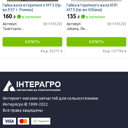
Гайка вала вторичного МТЗ (пр-
Гайка вторичного вала КПП
во РЗТ г. Ромны)
МТЗ (пр-во Юбана)
160
135
₴
в наличии
₴
в наличии
Артикул:
50-1701253
Артикул:
50-1701253
Тракторозапчасть г. Ромны
Jubana, Литва
КУПИТЬ
КУПИТЬ
Код: 53273-4
Код: 107794-4
Интернет-магазин запчастей для сельхозтехники
ИнтерАгро © 1999-2022
Все права защищены