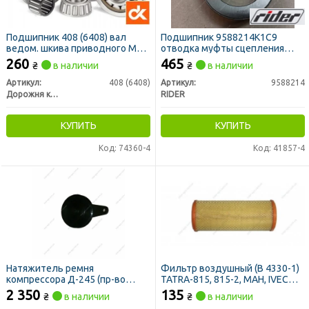
Подшипник 408 (6408) вал
Подшипник 9588214К1С9
ведом. шкива приводного МТЗ,
отводка муфты сцепления
Т-40, ВОМ Т-75 <ДК>
МТЗ (RIDER)
260
465
₴
в наличии
₴
в наличии
Артикул:
408 (6408)
Артикул:
9588214
Дорожня карта
RIDER
КУПИТЬ
КУПИТЬ
Код: 74360-4
Код: 41857-4
Натяжитель ремня
Фильтр воздушный (В 4330-1)
компрессора Д-245 (пр-во
TATRA-815, 815-2, MAH, IVECO,
ММЗ)
MERCEDES - груз (пр-во ДИФА)
2 350
135
₴
в наличии
₴
в наличии