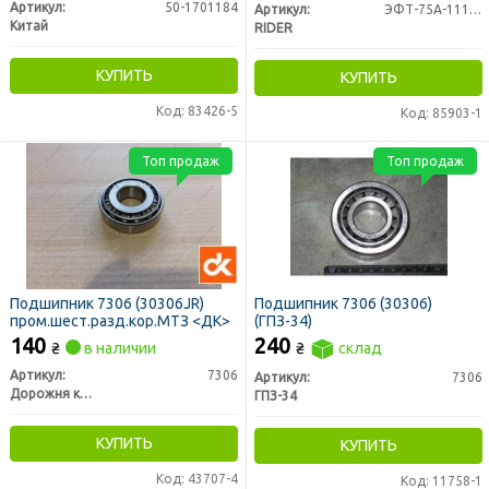
Артикул:
50-1701184
Артикул:
ЭФТ-75А-1117040
Китай
RIDER
КУПИТЬ
КУПИТЬ
Код: 83426-5
Код: 85903-1
Топ продаж
Топ продаж
Подшипник 7306 (30306JR)
Подшипник 7306 (30306)
пром.шест.разд.кор.МТЗ <ДК>
(ГПЗ-34)
140
240
₴
в наличии
₴
склад
Артикул:
7306
Артикул:
7306
Дорожня карта
ГПЗ-34
КУПИТЬ
КУПИТЬ
Код: 43707-4
Код: 11758-1