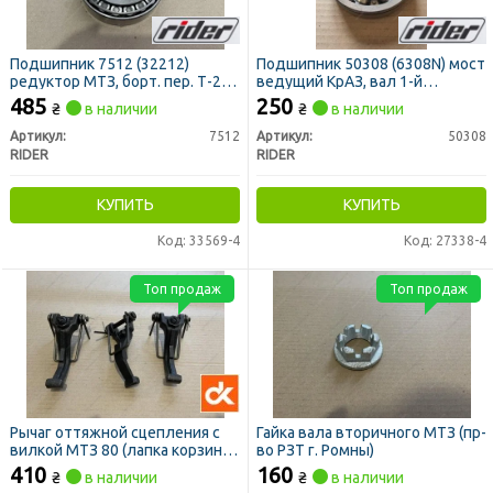
Подшипник 7512 (32212)
Подшипник 50308 (6308N) мост
редуктор МТЗ, борт. пер. Т-25,
ведущий КрАЗ, вал 1-й
Т-16 (RIDER)
передачи КПП, ВОМ МТЗ
485
250
₴
в наличии
₴
в наличии
(RIDER)
Артикул:
7512
Артикул:
50308
RIDER
RIDER
КУПИТЬ
КУПИТЬ
Код: 33569-4
Код: 27338-4
Топ продаж
Топ продаж
Рычаг оттяжной сцепления с
Гайка вала вторичного МТЗ (пр-
вилкой МТЗ 80 (лапка корзины)
во РЗТ г. Ромны)
к-кт 3шт (ДК)
410
160
₴
в наличии
₴
в наличии