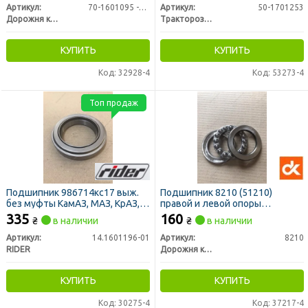
Артикул:
70-1601095 -01
Артикул:
50-1701253
Дорожня карта
Тракторозапчасть г. Ромны
КУПИТЬ
КУПИТЬ
Код: 32928-4
Код: 53273-4
Топ продаж
Подшипник 986714кс17 выж.
Подшипник 8210 (51210)
без муфты КамАЗ, МАЗ, КрАЗ,
правой и левой опоры
МТЗ, УРАЛ (RIDER)
передней оси МТЗ (ДК)
335
160
₴
в наличии
₴
в наличии
Артикул:
14.1601196-01
Артикул:
8210
RIDER
Дорожня карта
КУПИТЬ
КУПИТЬ
Код: 30275-4
Код: 37217-4