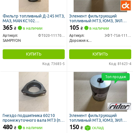
Фильтр топливный Д-245 МТЗ,
Элемент фильтрующий
МАЗ, MAN KC102
топливный МТЗ, ЮМЗ, ЗИЛ
(закручивающийся) (пр-во
5301 Т-40 тонкой очистки
365
105
₴
в наличии
₴
в наличии
SAMPIYON)
метал. (ДК)
Артикул:
ФТ020-1117010 (CS 1438 M)
Артикул:
ЭФТ-75А-1117040
SAMPIYON
Дорожня карта
КУПИТЬ
КУПИТЬ
Код: 73685-5
Код: 81623-4
Топ продаж
Гнездо подшипника 60210
Элемент фильтрующий
промежуточного вала МТЗ (пр-
топливный МТЗ, ЮМЗ, ЗИЛ
во Китай)
5301 Т-40 тонкой очистки
480
150
₴
в наличии
₴
склад
метал. с р/к (RIDER)