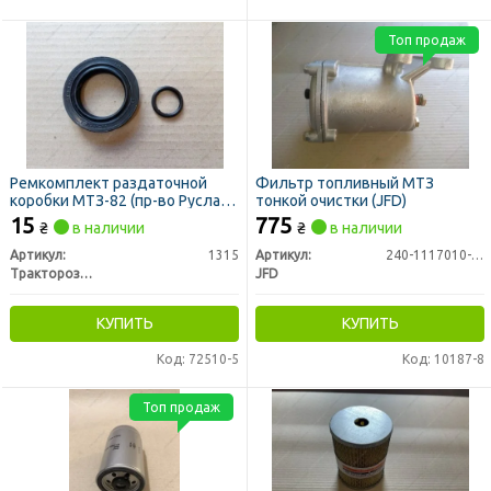
Топ продаж
Ремкомплект раздаточной
Фильтр топливный МТЗ
коробки МТЗ-82 (пр-во Руслан-
тонкой очистки (JFD)
Комплект)
15
775
₴
в наличии
₴
в наличии
Артикул:
1315
Артикул:
240-1117010-А-01
Тракторозапчасть г. Ромны
JFD
КУПИТЬ
КУПИТЬ
Код: 72510-5
Код: 10187-8
Топ продаж