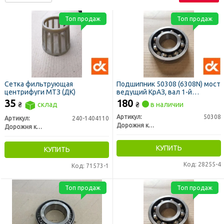
Топ продаж
Топ продаж
Сетка фильтрующая
Подшипник 50308 (6308N) мост
центрифуги МТЗ (ДК)
ведущий КрАЗ, вал 1-й
передачи КПП, ВОМ МТЗ <ДК>
35
180
₴
склад
₴
в наличии
Артикул:
50308
Артикул:
240-1404110
Дорожня карта
Дорожня карта
КУПИТЬ
КУПИТЬ
Код: 28255-4
Код: 71573-1
Топ продаж
Топ продаж