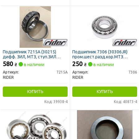
Подшипник 7215А (30215)
Подшипник 7306 (30306JR)
дифф. ЗИЛ, МТЗ, ступ.ЗИЛ
пром.шест.разд.кор.МТЗ
(RIDER)
(RIDER)
580
250
₴
в наличии
₴
в наличии
Артикул:
7215А
Артикул:
7306
RIDER
RIDER
КУПИТЬ
КУПИТЬ
Код: 39938-4
Код: 40873-4