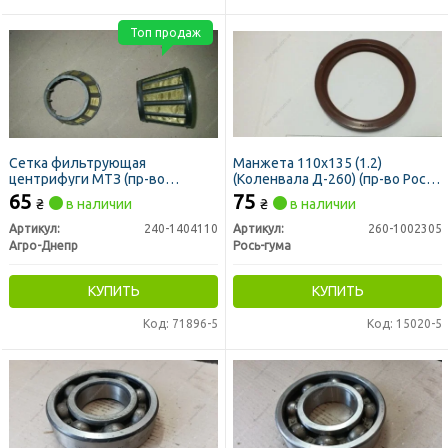
Топ продаж
Сетка фильтрующая
Манжета 110х135 (1.2)
центрифуги МТЗ (пр-во
(Коленвала Д-260) (пр-во Рось-
Украина)
Гума)
65
75
₴
в наличии
₴
в наличии
Артикул:
240-1404110
Артикул:
260-1002305
Агро-Днепр
Рось-гума
КУПИТЬ
КУПИТЬ
Код: 71896-5
Код: 15020-5