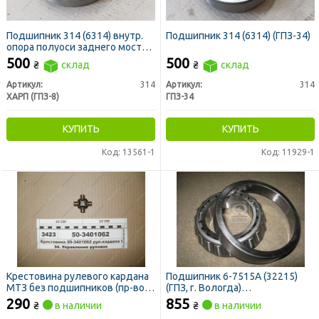
Подшипник 314 (6314) внутр.
Подшипник 314 (6314) (ГПЗ-34)
опора полуоси заднего моста
МТЗ
500
500
₴
склад
₴
склад
Артикул:
314
Артикул:
314
ХАРП (ГПЗ-8)
ГПЗ-34
КУПИТЬ
КУПИТЬ
Код: 13561-1
Код: 11929-1
Крестовина рулевого кардана
Подшипник 6-7515А (32215)
МТЗ без подшипников (пр-во
(ГПЗ, г. Вологда)
ВЗТЗЧ)
внутр.зад.ступ.ГАЗ, дифф. МАЗ
290
855
₴
в наличии
₴
в наличии