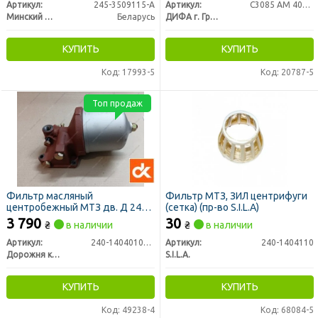
Артикул:
245-3509115-А
Артикул:
С3085 AM 401/1
Минский Моторный Завод
Беларусь
ДИФА г. Гродно
КУПИТЬ
КУПИТЬ
Код: 17993-5
Код: 20787-5
Топ продаж
Фильтр масляный
Фильтр МТЗ, ЗИЛ центрифуги
центробежный МТЗ дв. Д 240,
(сетка) (пр-во S.I.L.A)
Д 243 (центрифуга) (ДК)
3 790
30
₴
в наличии
₴
в наличии
Артикул:
240-1404010А-01
Артикул:
240-1404110
Дорожня карта
S.I.L.A.
КУПИТЬ
КУПИТЬ
Код: 49238-4
Код: 68084-5