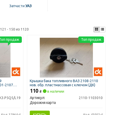
Запчасти
УАЗ
121 - 150 из 1120
Топ продаж
Топ продаж
9
Крышка бака топливного ВАЗ 2108-2110
01-2107
нов. обр. пластмассовая с ключом (ДК)
110
₴
в наличии
К3.P5Q5/L19
Артикул:
2110-1103010
Дорожня карта
КУПИТЬ
Код: 32964-4
Код: 43002-4