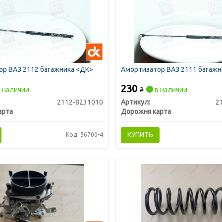
р ВАЗ 2112 багажника <ДК>
Амортизатор ВАЗ 2111 багажн
230
 наличии
₴
в наличии
2112-8231010
Артикул:
2
арта
Дорожня карта
КУПИТЬ
Код: 56700-4