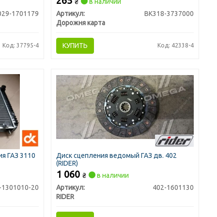
265
₴
в наличии
029-1701179
Артикул:
ВК318-3737000
Дорожня карта
КУПИТЬ
Код: 37795-4
Код: 42338-4
я ГАЗ 3110
Диск сцепления ведомый ГАЗ дв. 402
(RIDER)
1 060
₴
в наличии
-1301010-20
Артикул:
402-1601130
RIDER