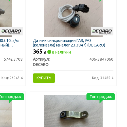
405.10, а/м
Датчик синхронизации ГАЗ, УАЗ
рный)
(коленвала) (аналог 23.3847) (DECARO)
365
₴
в наличии
5742.3708
Артикул:
406-3847060
DECARO
КУПИТЬ
Код: 26045-4
Код: 31485-4
Топ продаж
Топ продаж