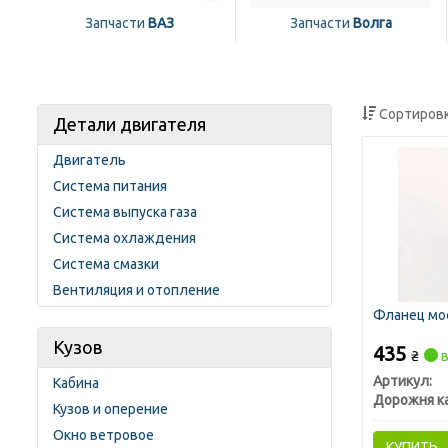
Запчасти
ВАЗ
Запчасти
Волга
Сортировк
Детали двигателя
Двигатель
Система питания
Система выпуска газа
Система охлаждения
Система смазки
Вентиляция и отопление
Фланец мос
Кузов
435
₴
в
Артикул:
Кабина
Дорожня к
Кузов и оперение
Окно ветровое
КУПИТЬ