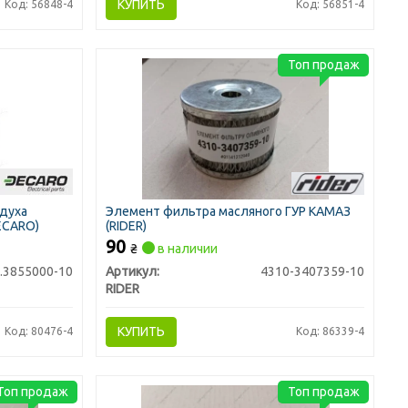
КУПИТЬ
Код: 56848-4
Код: 56851-4
Топ продаж
здуха
Элемент фильтра масляного ГУР КАМАЗ
DECARO)
(RIDER)
90
₴
в наличии
.3855000-10
Артикул:
4310-3407359-10
RIDER
КУПИТЬ
Код: 80476-4
Код: 86339-4
Топ продаж
Топ продаж