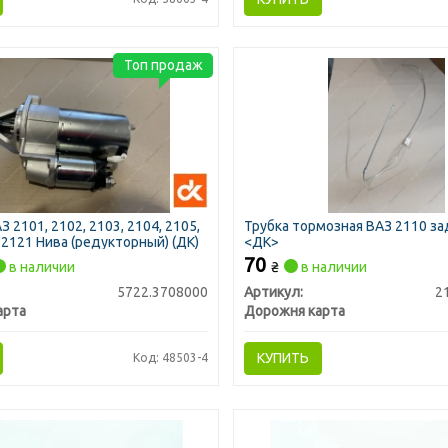
Топ продаж
 2101, 2102, 2103, 2104, 2105,
Трубка тормозная ВАЗ 2110 за
 2121 Нива (редукторный) (ДК)
<ДК>
70
в наличии
₴
в наличии
5722.3708000
Артикул:
2
арта
Дорожня карта
КУПИТЬ
Код: 48503-4