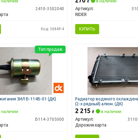
270
 наличии
₴
в наличии
2410-3502040
Артикул:
31
арта
RIDER
КУПИТЬ
Код: 36849-4
Топ продаж
жигания ЗИЛ Б-114Б-01 (ДК)
Радиатор водяного охлаждени
(2-х рядный) алюм. (ДК)
2 215
 наличии
₴
в наличии
Б114-3705000
Артикул:
3110
арта
Дорожня карта