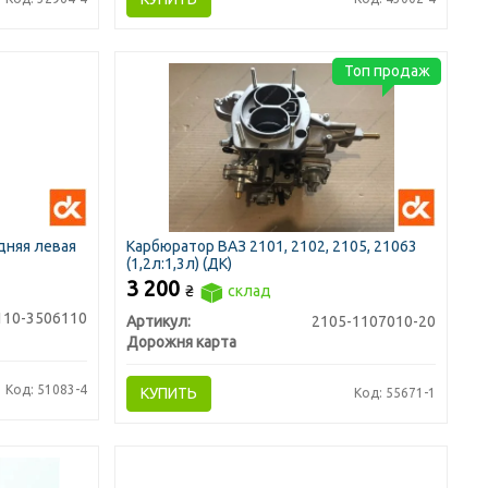
Топ продаж
дняя левая
Карбюратор ВАЗ 2101, 2102, 2105, 21063
(1,2л:1,3л) (ДК)
3 200
₴
склад
110-3506110
Артикул:
2105-1107010-20
Дорожня карта
Код: 51083-4
КУПИТЬ
Код: 55671-1