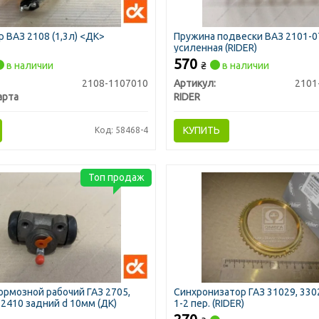
 ВАЗ 2108 (1,3л) <ДК>
Пружина подвески ВАЗ 2101-0
усиленная (RIDER)
570
в наличии
₴
в наличии
2108-1107010
Артикул:
2101
арта
RIDER
КУПИТЬ
Код: 58468-4
Топ продаж
рмозной рабочий ГАЗ 2705,
Синхронизатор ГАЗ 31029, 3302 
 2410 задний d 10мм (ДК)
1-2 пер. (RIDER)