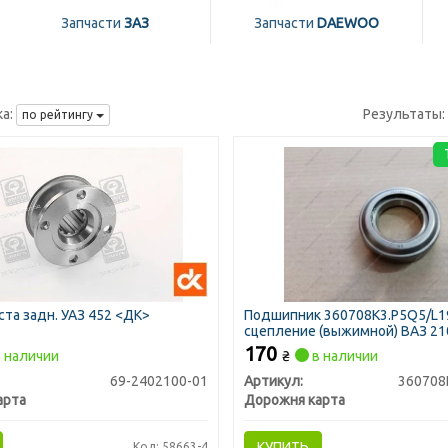
Запчасти
ЗАЗ
Запчасти
DAEWOO
а:
Результаты:
по рейтингу
та задн. УАЗ 452 <ДК>
Подшипник 360708К3.P5Q5/L1
сцепление (выжимной) ВАЗ 21
<ДК>
170
 наличии
₴
в наличии
69-2402100-01
Артикул:
360708
арта
Дорожня карта
КУПИТЬ
Код: 58663-4