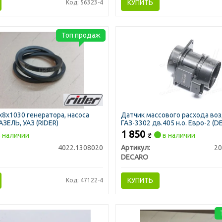
КУПИТЬ
Код: 56323-4
Топ продаж
х8х1030 генератора, насоса
Датчик массового расхода во
АЗЕЛЬ, УАЗ (RIDER)
ГАЗ-3302 дв.405 н.о. Евро-2 (
1 850
 наличии
₴
в наличии
4022.1308020
Артикул:
20
DECARO
КУПИТЬ
Код: 47122-4