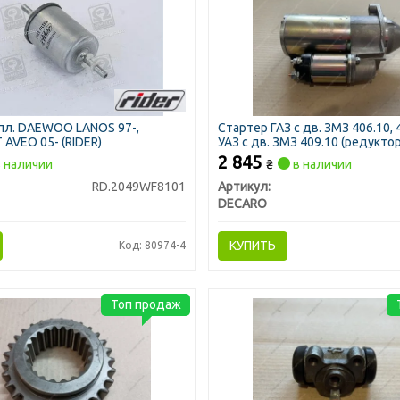
пл. DAEWOO LANOS 97-,
Стартер ГАЗ с дв. ЗМЗ 406.10, 
AVEO 05- (RIDER)
УАЗ с дв. ЗМЗ 409.10 (редукто
(DECARO)
2 845
 наличии
₴
в наличии
RD.2049WF8101
Артикул:
DECARO
КУПИТЬ
Код: 80974-4
Топ продаж