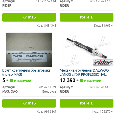
Артикул:
RD.321152444
Артикул:
RD.453471.105-40Т
RIDER
RIDER
КУПИТЬ
КУПИТЬ
Код: 84943-4
Код: 91963-4
Болт крепления брызговика
Механизм рулевой DAEWOO
(пр-во МАЗ)
LANOS с ГУР PROFESSIONAL
(RIDER)
5
12 390
₴
в наличии
₴
в наличии
Артикул:
201420-П29
Артикул:
RD.96343443PRO
МАЗ, ОАО «Минский автомобильный завод»
Беларусь
RIDER
КУПИТЬ
КУПИТЬ
Код: 99162-5
Код: 106270-4