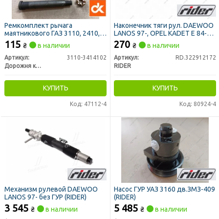
Ремкомплект рычага
Наконечник тяги рул. DAEWOO
маятникового ГАЗ 3110, 2410,
LANOS 97-, OPEL KADET E 84-91
31029 (ДК)
прав. (RIDER)
115
270
₴
в наличии
₴
в наличии
Артикул:
3110-3414102
Артикул:
RD.322912172
Дорожня карта
RIDER
КУПИТЬ
КУПИТЬ
Код: 47112-4
Код: 80924-4
Механизм рулевой DAEWOO
Насос ГУР УАЗ 3160 дв.ЗМЗ-409
LANOS 97- без ГУР (RIDER)
(RIDER)
3 545
5 485
₴
в наличии
₴
в наличии