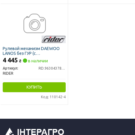
Рулевой механизм DAEWOO
LANOS без ГУР (с
комплектацией) PROFESSIONAL
4 445
₴
в наличии
(RIDER)
Артикул:
RD.96304378PRO
RIDER
КУПИТЬ
Код: 110142-4