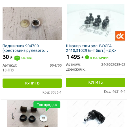
Подшипник 904700
Шарнир тяги рул. ВОЛГА
(крестовина рулевого
2410,31029 (к-т 6шт.) <ДК>
управления ГАЗ, Газель, МТЗ)
30
1 495
₴
склад
₴
в наличии
(10-ГПЗ)
Артикул:
24-3003029-03
Артикул:
904700
Дорожня карта
10-ГПЗ
КУПИТЬ
КУПИТЬ
Код: 46214-4
Код: 9035-1
Топ продаж