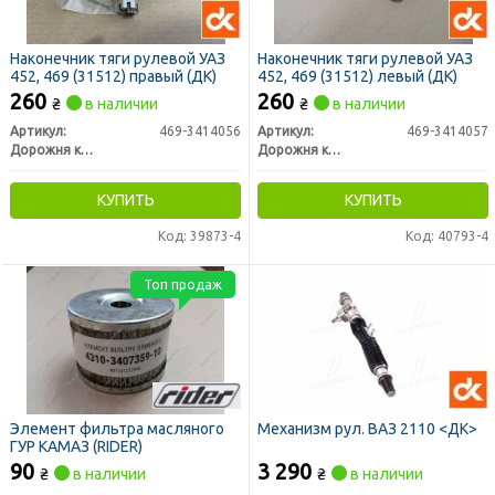
Наконечник тяги рулевой УАЗ
Наконечник тяги рулевой УАЗ
452, 469 (31512) правый (ДК)
452, 469 (31512) левый (ДК)
260
260
₴
в наличии
₴
в наличии
Артикул:
469-3414056
Артикул:
469-3414057
Дорожня карта
Дорожня карта
КУПИТЬ
КУПИТЬ
Код: 39873-4
Код: 40793-4
Топ продаж
Элемент фильтра масляного
Механизм рул. ВАЗ 2110 <ДК>
ГУР КАМАЗ (RIDER)
90
3 290
₴
в наличии
₴
в наличии